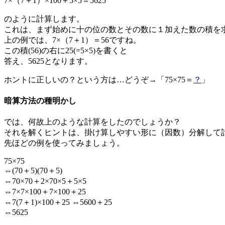
7×（7＋1）×100＋5×5＝5625
のように計算します。
これは、まず始めに十の位の数とその数に１加えた数の積を
上の例では、7×（7＋1）＝56ですね。
この積(56)の右に25(=5×5)を書くと
答え、5625となります。
ホントに正しいの？という方は…どうぞ→「75×75＝
？
」
暗算方法の種明かし
では、何故上のような計算をしたのでしょうか？
それを解くヒントは、掛け算しやすい形に（因数）分解して
先ほどの例を使ってみましょう。
75×75
⇔(70＋5)(70＋5)
⇔70×70＋2×70×5＋5×5
⇔7×7×100＋7×100＋25
⇔7(7＋1)×100＋25 ⇔5600＋25
⇔5625