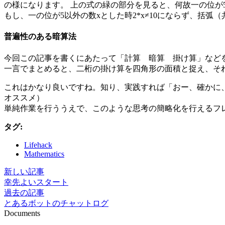
の様になります。 上の式の緑の部分を見ると、何故一の位が
もし、一の位が5以外の数xとした時2*x≠10にならず、括弧
普遍性のある暗算法
今回この記事を書くにあたって「計算 暗算 掛け算」など
一言でまとめると、二桁の掛け算を四角形の面積と捉え、そ
これはかなり良いですね。知り、実践すれば「おー、確かに
オススメ）
単純作業を行ううえで、このような思考の簡略化を行えるフ
タグ:
Lifehack
Mathematics
新しい記事
幸先よいスタート
過去の記事
とあるボットのチャットログ
Documents