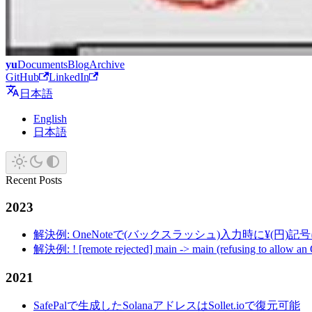
yu
Documents
Blog
Archive
GitHub
LinkedIn
日本語
English
日本語
Recent Posts
2023
解決例: OneNoteで(バックスラッシュ)入力時に¥(円)
解決例: ! [remote rejected] main -> main (refusing to allow an
2021
SafePalで生成したSolanaアドレスはSollet.ioで復元可能