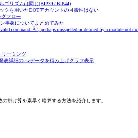
成アルゴリズムは同じ(BIP39 / BIP44)
Pal間で同一ニーモニックを用いたDOTアカウントの可搬性はない
ーキングフロー
サーバダウン事象についてまとめてみた
ommand 'Â ', perhaps misspelled or defined by a module not includ
動画ストリーミング
陽性患者発表詳細のcsvデータを積み上げグラフ表示
数の掛け算を素早く暗算する方法を紹介します。