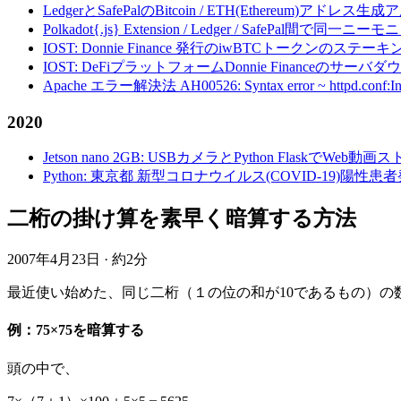
LedgerとSafePalのBitcoin / ETH(Ethereum)アドレス生
Polkadot{.js} Extension / Ledger / Safe
IOST: Donnie Finance 発行のiwBTCトークンのステ
IOST: DeFiプラットフォームDonnie Financeの
Apache エラー解決法 AH00526: Syntax error ~ httpd.conf:Invalid c
2020
Jetson nano 2GB: USBカメラとPython FlaskでWeb
Python: 東京都 新型コロナウイルス(COVID-19)
二桁の掛け算を素早く暗算する方法
2007年4月23日
·
約2分
最近使い始めた、同じ二桁（１の位の和が10であるもの）の
例：75×75を暗算する
頭の中で、