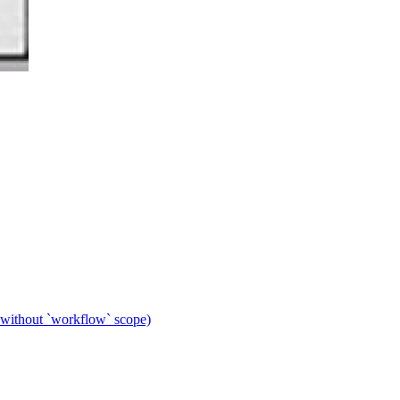
 without `workflow` scope)