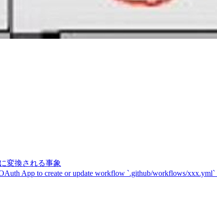
記号に変換される事象
 OAuth App to create or update workflow `.github/workflows/xxx.yml`