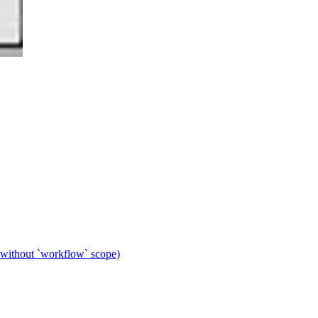
 without `workflow` scope)