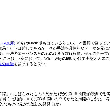
＋α文庫)
※今はKindle版も出ているらしい。 本書籍で謳
易く行うは難しであるが、その手法を具体的なテーマを元にかみ砕
り、手法のエッセンスそのものは各々数行程度。例示のテーマ
ころは、3章において、What, Whyの問いかけで実態と因
系の書籍
を参照すると良い。
常識」にしばられたものの見かた ほか) 第1章 創造的読書で
章を書く批判的に書く) 第3章 問いの立てかたと展開のしかた
論的なものの見かた逆説の発見 ほか)