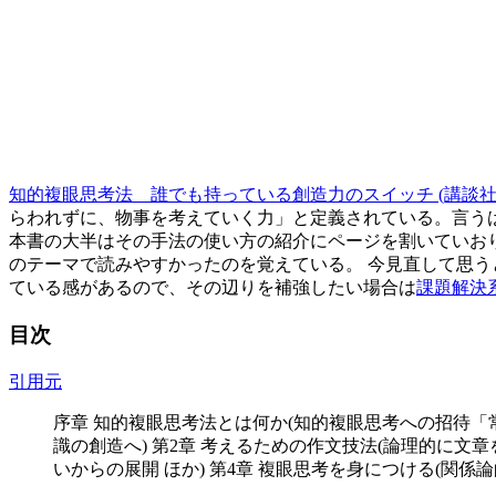
知的複眼思考法 誰でも持っている創造力のスイッチ (講談社
らわれずに、物事を考えていく力」と定義されている。言うは
本書の大半はその手法の使い方の紹介にページを割いていお
のテーマで読みやすかったのを覚えている。 今見直して思うと
ている感があるので、その辺りを補強したい場合は
課題解決
目次
引用元
序章 知的複眼思考法とは何か(知的複眼思考への招待「
識の創造へ) 第2章 考えるための作文技法(論理的に文
いからの展開 ほか) 第4章 複眼思考を身につける(関係