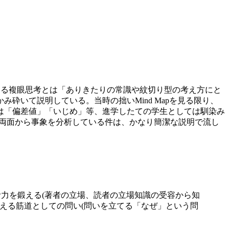
っている複眼思考とは「ありきたりの常識や紋切り型の考え方にと
いて説明している。当時の拙いMind Mapを見る限り、
は「偏差値」「いじめ」等、進学したての学生としては馴染み
果の両面から事象を分析している件は、かなり簡潔な説明で流し
思考力を鍛える(著者の立場、読者の立場知識の受容から知
―考える筋道としての問い(問いを立てる「なぜ」という問