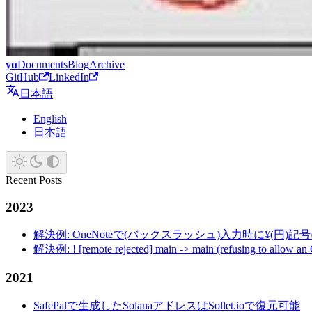
yu
Documents
Blog
Archive
GitHub
LinkedIn
日本語
English
日本語
Recent Posts
2023
解決例: OneNoteで(バックスラッシュ)入力時に¥(円)
解決例: ! [remote rejected] main -> main (refusing to allow an
2021
SafePalで生成したSolanaアドレスはSollet.ioで復元可能