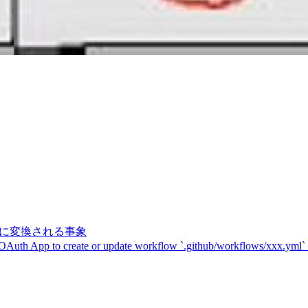
記号に変換される事象
 OAuth App to create or update workflow `.github/workflows/xxx.yml`