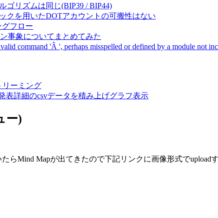
成アルゴリズムは同じ(BIP39 / BIP44)
Pal間で同一ニーモニックを用いたDOTアカウントの可搬性はない
ーキングフロー
サーバダウン事象についてまとめてみた
ommand 'Â ', perhaps misspelled or defined by a module not includ
動画ストリーミング
陽性患者発表詳細のcsvデータを積み上げグラフ表示
ュー)
Mind Mapが出てきたので下記リンクに画像形式でupload