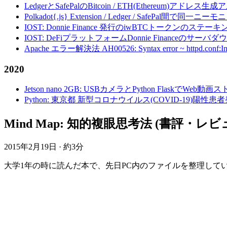
LedgerとSafePalのBitcoin / ETH(Ethereum)アドレス生
Polkadot{.js} Extension / Ledger / Safe
IOST: Donnie Finance 発行のiwBTCトークンのステ
IOST: DeFiプラットフォームDonnie Financeの
Apache エラー解決法 AH00526: Syntax error ~ httpd.conf:Invalid c
2020
Jetson nano 2GB: USBカメラとPython FlaskでWeb
Python: 東京都 新型コロナウイルス(COVID-19)
Mind Map: 知的複眼思考法 (書評・レビ
2015年2月19日
·
約3分
大学1年の時に読んだ本で、先日PC内のファイルを整理していたら