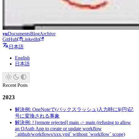
yu
Documents
Blog
Archive
GitHub
LinkedIn
日本語
English
日本語
Recent Posts
2023
解決例: OneNoteで(バックスラッシュ)入力時に¥(円)記
号に変換される事象
解決例: ! [remote rejected] main -> main (refusing to allow
an OAuth App to create or update workflow
`.github/workflows/xxx.yml` without `workflow` scope)