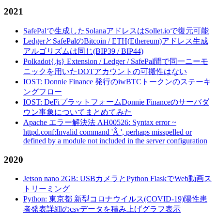
2021
SafePalで生成したSolanaアドレスはSollet.ioで復元可能
LedgerとSafePalのBitcoin / ETH(Ethereum)アドレス生成
アルゴリズムは同じ(BIP39 / BIP44)
Polkadot{.js} Extension / Ledger / SafePal間で同一ニーモ
ニックを用いたDOTアカウントの可搬性はない
IOST: Donnie Finance 発行のiwBTCトークンのステーキ
ングフロー
IOST: DeFiプラットフォームDonnie Financeのサーバダ
ウン事象についてまとめてみた
Apache エラー解決法 AH00526: Syntax error ~
httpd.conf:Invalid command 'Â ', perhaps misspelled or
defined by a module not included in the server configuration
2020
Jetson nano 2GB: USBカメラとPython FlaskでWeb動画ス
トリーミング
Python: 東京都 新型コロナウイルス(COVID-19)陽性患
者発表詳細のcsvデータを積み上げグラフ表示