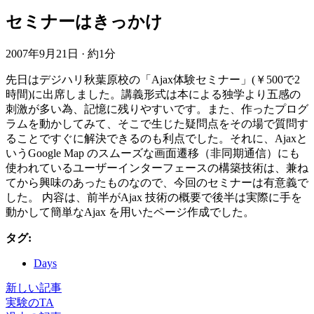
セミナーはきっかけ
2007年9月21日
·
約1分
先日はデジハリ秋葉原校の「Ajax体験セミナー」(￥500で2
時間)に出席しました。講義形式は本による独学より五感の
刺激が多い為、記憶に残りやすいです。また、作ったプログ
ラムを動かしてみて、そこで生じた疑問点をその場で質問す
ることですぐに解決できるのも利点でした。それに、Ajaxと
いうGoogle Map のスムーズな画面遷移（非同期通信）にも
使われているユーザーインターフェースの構築技術は、兼ね
てから興味のあったものなので、今回のセミナーは有意義で
した。 内容は、前半がAjax 技術の概要で後半は実際に手を
動かして簡単なAjax を用いたページ作成でした。
タグ:
Days
新しい記事
実験のTA