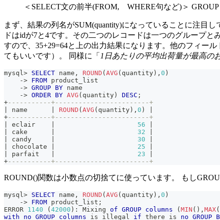
＜SELECT文の前半(FROM, WHERE句など)＞ GROUP
まず、結果の列名がSUM(quantity)になっていることに注
ドはidが7と4です。その二つのレコードは一つのグループと
すので、35+29=64と上の出力結果になります。他のフィ
てもいいです）。 同様に「
1日あたりの平均出荷量が最高の
mysql
>
SELECT
 name
,
ROUND
(
AVG
(
quantity
)
,
0
)
-
>
FROM
 product_list
-
>
GROUP
BY
 name
-
>
ORDER
BY
AVG
(
quantity
)
DESC
;
+
-----------+------------------------+
|
 name      
|
ROUND
(
AVG
(
quantity
)
,
0
)
|
+
-----------+------------------------+
|
 eclair    
|
56
|
|
 cake      
|
32
|
|
 candy     
|
30
|
|
 chocolate 
|
25
|
|
 parfait   
|
23
|
+
-----------+------------------------+
ROUND()関数は小数点の切捨てに使っています。 もしGRO
mysql
>
SELECT
 name
,
ROUND
(
AVG
(
quantity
)
,
0
)
-
>
FROM
 product_list
;
ERROR 
1140
(
42000
)
: Mixing 
of
GROUP
columns
(
MIN
(
)
,
MAX
(
with
no
GROUP
columns
is
 illegal 
if
 there 
is
no
GROUP
B