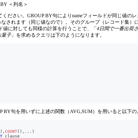
 BY ＜列名＞
目してください。GROUP BY句によりnameフィールドが同じ値の
みなされます（同じ値なので）。そのグループ（レコード集）に対
ールド値に対しても同様の計算を行うことで、「
4日間で一番出荷
お菓子
」を求めるクエリは下のようになります。
UP BY句を用いずに上述の関数（AVG,SUM）を用いると以
)
,
COUNT
(
)
,
.
.
.
)
Y
 clause