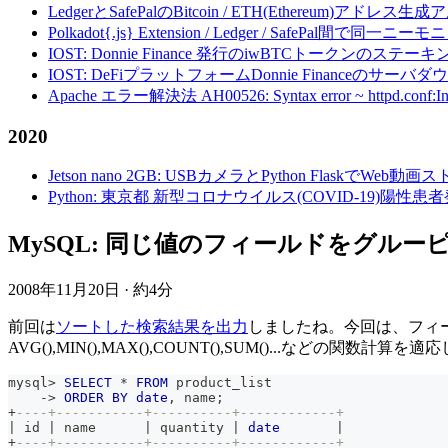
LedgerとSafePalのBitcoin / ETH(Ethereum)アドレス生
Polkadot{.js} Extension / Ledger / Safe
IOST: Donnie Finance 発行のiwBTCトークンのステ
IOST: DeFiプラットフォームDonnie Financeの
Apache エラー解決法 AH00526: Syntax error ~ httpd.conf:Invalid c
2020
Jetson nano 2GB: USBカメラとPython FlaskでWeb
Python: 東京都 新型コロナウイルス(COVID-19)
MySQL: 同じ値のフィールドをグルーピング
2008年11月20日
·
約4分
前回は
ソートした検索結果を出力
しましたね。今回は、フィ
AVG(),MIN(),MAX(),COUNT(),SUM()...など
mysql
>
SELECT
*
FROM
 product_list
-
>
ORDER
BY
date
,
 name
;
+
----+-----------+----------+------------+
|
 id 
|
 name      
|
 quantity 
|
date
|
+
----+-----------+----------+------------+