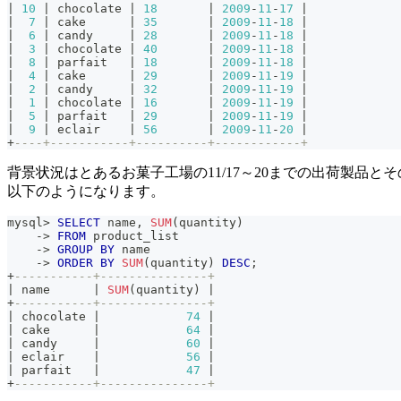
|
10
|
 chocolate 
|
18
|
2009
-
11
-
17
|
|
7
|
 cake      
|
35
|
2009
-
11
-
18
|
|
6
|
 candy     
|
28
|
2009
-
11
-
18
|
|
3
|
 chocolate 
|
40
|
2009
-
11
-
18
|
|
8
|
 parfait   
|
18
|
2009
-
11
-
18
|
|
4
|
 cake      
|
29
|
2009
-
11
-
19
|
|
2
|
 candy     
|
32
|
2009
-
11
-
19
|
|
1
|
 chocolate 
|
16
|
2009
-
11
-
19
|
|
5
|
 parfait   
|
29
|
2009
-
11
-
19
|
|
9
|
 eclair    
|
56
|
2009
-
11
-
20
|
+
----+-----------+----------+------------+
背景状況はとあるお菓子工場の11/17～20までの出荷製品
以下のようになります。
mysql
>
SELECT
 name
,
SUM
(
quantity
)
-
>
FROM
 product_list
-
>
GROUP
BY
 name
-
>
ORDER
BY
SUM
(
quantity
)
DESC
;
+
-----------+---------------+
|
 name      
|
SUM
(
quantity
)
|
+
-----------+---------------+
|
 chocolate 
|
74
|
|
 cake      
|
64
|
|
 candy     
|
60
|
|
 eclair    
|
56
|
|
 parfait   
|
47
|
+
-----------+---------------+