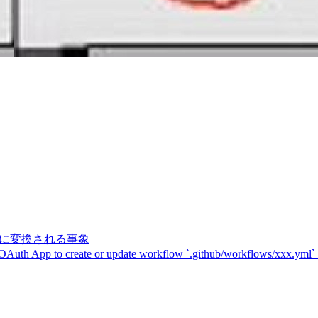
記号に変換される事象
 OAuth App to create or update workflow `.github/workflows/xxx.yml`