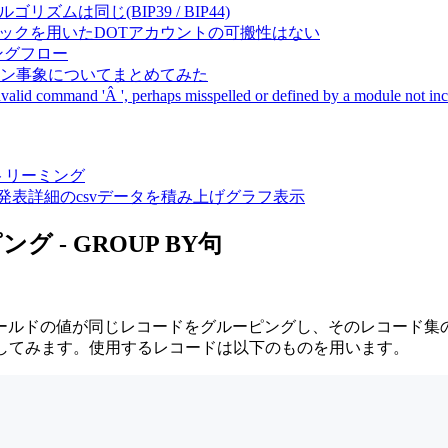
成アルゴリズムは同じ(BIP39 / BIP44)
Pal間で同一ニーモニックを用いたDOTアカウントの可搬性はない
ーキングフロー
サーバダウン事象についてまとめてみた
ommand 'Â ', perhaps misspelled or defined by a module not includ
動画ストリーミング
陽性患者発表詳細のcsvデータを積み上げグラフ表示
 - GROUP BY句
ールドの値が同じレコードをグルーピングし、そのレコード集
の関数計算を適応してみます。使用するレコードは以下のものを用います。