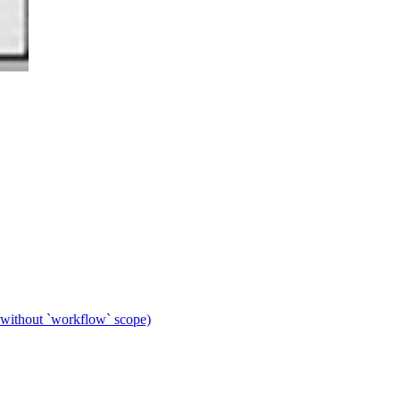
 without `workflow` scope)