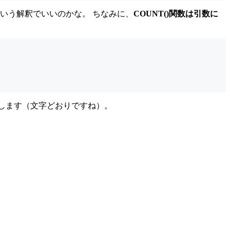
いう解釈でいいのかな。 ちなみに、
COUNT()
関数は引数に
を返します（文字どおりですね）。