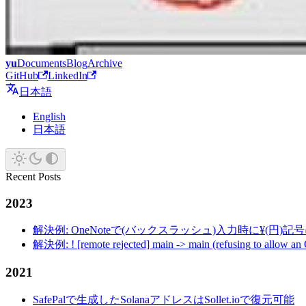
yu
Documents
Blog
Archive
GitHub
LinkedIn
日本語
English
日本語
Recent Posts
2023
解決例: OneNoteで(バックスラッシュ)入力時に¥(円)
解決例: ! [remote rejected] main -> main (refusing to allow an
2021
SafePalで生成したSolanaアドレスはSollet.ioで復元可能