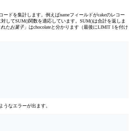
レコードを集計します。例えばnameフィールドがcakeのレコー
してSUM()関数を適応しています。SUM()は合計を返しま
されたお菓子
」はchocolateと分かります（最後にLIMIT 1を付け
下のようなエラーが出ます。