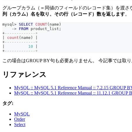
グループカラム（＝同値のフィールドのレコード集）を渡さ
列（カラム）名を取り、その
行（レコード）数を返します
。
mysql
>
SELECT
COUNT
(
name
)
-
>
FROM
 product_list
;
+
-------------+
|
count
(
name
)
|
+
-------------+
|
10
|
+
-------------+
この場合はGROUP BY句も必要ありません。 今記事では取り
リファレンス
MySQL :: MySQL 5.1 Reference Manual :: 7.2.15 GROUP BY
MySQL :: MySQL 5.1 Reference Manual :: 11.12.1 GROUP BY
タグ:
MySQL
Order
Select