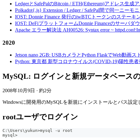
LedgerとSafePalのBitcoin / ETH(Ethereum)アドレス生
Polkadot{.js} Extension / Ledger / Safe
IOST: Donnie Finance 発行のiwBTCトークンのステ
IOST: DeFiプラットフォームDonnie Financeの
Apache エラー解決法 AH00526: Syntax error ~ httpd.conf:Invalid c
2020
Jetson nano 2GB: USBカメラとPython FlaskでWeb
Python: 東京都 新型コロナウイルス(COVID-19)
MySQL: ログインと新規データベースの作成・
2008年10月9日
·
約2分
Windowsに開発用のMySQLを新規にインストールとパ
rootユーザでログイン
C:\Users\yukun
>
mysql 
-
u root
mysql
>