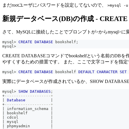
まだrootユーザにパスワードを設定してないので、
>mysql -u
新規データベース(DB)の作成 - CREATE
さて、MySQLに接続したことでプロンプトが>からmysq
mysql
>
CREATE
DATABASE
 bookshelf
;
mysql
>
CREATE DATABASEコマンドでbookshelfとい
やすくするための措置です。 また、ここで文字コードを指
mysql
>
CREATE
DATABASE
 bookshelf 
DEFAULT
CHARACTER
SET
 
実際にデータベースが作成されているか、SHOW DATABA
mysql
>
SHOW
DATABASES
;
+
--------------------+
|
Database
|
+
--------------------+
|
 information_schema 
|
|
 bookshelf          
|
|
 cdcol              
|
|
 mysql              
|
|
 phpmyadmin         
|