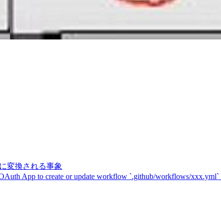
記号に変換される事象
 OAuth App to create or update workflow `.github/workflows/xxx.yml`