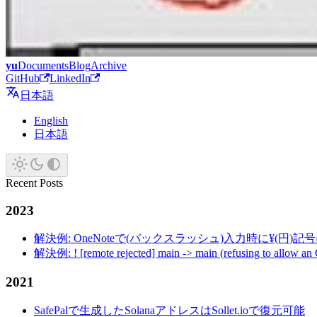
yu
Documents
Blog
Archive
GitHub
LinkedIn
日本語
English
日本語
Recent Posts
2023
解決例: OneNoteで(バックスラッシュ)入力時に¥(円)
解決例: ! [remote rejected] main -> main (refusing to allow an
2021
SafePalで生成したSolanaアドレスはSollet.ioで復元可能