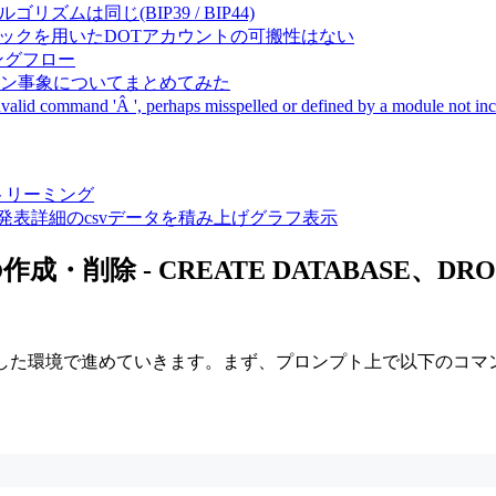
成アルゴリズムは同じ(BIP39 / BIP44)
Pal間で同一ニーモニックを用いたDOTアカウントの可搬性はない
ーキングフロー
サーバダウン事象についてまとめてみた
ommand 'Â ', perhaps misspelled or defined by a module not includ
動画ストリーミング
陽性患者発表詳細のcsvデータを積み上げグラフ表示
削除 - CREATE DATABASE、DROP
ス設定した環境で進めていきます。まず、プロンプト上で以下のコマ