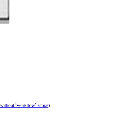
 without `workflow` scope)