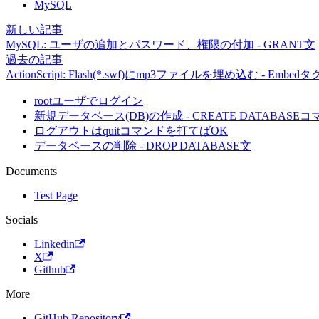
MySQL
新しい記事
MySQL: ユーザの追加とパスワード、権限の付加 - GRANT文
過去の記事
ActionScript: Flash(*.swf)にmp3ファイルを埋め込む - Embedタ
rootユーザでログイン
新規データベース(DB)の作成 - CREATE DATABASE
ログアウトはquitコマンドを打てばOK
データベースの削除 - DROP DATABASE文
Documents
Test Page
Socials
Linkedin
X
Github
More
GitHub Repository