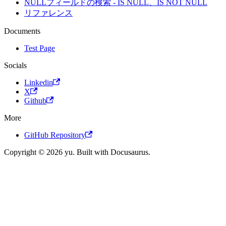
NULLフィールドの検索 - IS NULL、IS NOT NULL
リファレンス
Documents
Test Page
Socials
Linkedin
X
Github
More
GitHub Repository
Copyright © 2026 yu. Built with Docusaurus.