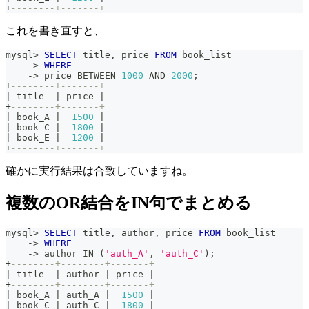
+
--------+-------+
これを書き直すと、
mysql
>
SELECT
 title
,
 price 
FROM
 book_list
-
>
WHERE
-
>
 price 
BETWEEN
1000
AND
2000
;
+
--------+-------+
|
 title  
|
 price 
|
+
--------+-------+
|
 book_A 
|
1500
|
|
 book_C 
|
1800
|
|
 book_E 
|
1200
|
+
--------+-------+
確かに実行結果は合致していますね。
複数のOR結合をIN句でまとめる
mysql
>
SELECT
 title
,
 author
,
 price 
FROM
 book_list
-
>
WHERE
-
>
 author 
IN
(
'auth_A'
,
'auth_C'
)
;
+
--------+--------+-------+
|
 title  
|
 author 
|
 price 
|
+
--------+--------+-------+
|
 book_A 
|
 auth_A 
|
1500
|
|
 book_C 
|
 auth_C 
|
1800
|