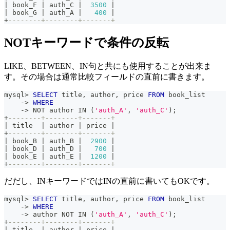
|
 book_F 
|
 auth_C 
|
3500
|
|
 book_G 
|
 auth_A 
|
400
|
+
--------+--------+-------+
NOTキーワードで条件の反転
LIKE、BETWEEN、IN句と共にも使用することが出来ま
す。その場合は通常比較フィールドの直前に書きます。
mysql
>
SELECT
 title
,
 author
,
 price 
FROM
 book_list
-
>
WHERE
-
>
NOT
 author 
IN
(
'auth_A'
,
'auth_C'
)
;
+
--------+--------+-------+
|
 title  
|
 author 
|
 price 
|
+
--------+--------+-------+
|
 book_B 
|
 auth_B 
|
2900
|
|
 book_D 
|
 auth_D 
|
700
|
|
 book_E 
|
 auth_E 
|
1200
|
+
--------+--------+-------+
だだし、INキーワードではINの直前に書いてもOKです。
mysql
>
SELECT
 title
,
 author
,
 price 
FROM
 book_list
-
>
WHERE
-
>
 author 
NOT
IN
(
'auth_A'
,
'auth_C'
)
;
+
--------+--------+-------+
|
 title  
|
 author 
|
 price 
|