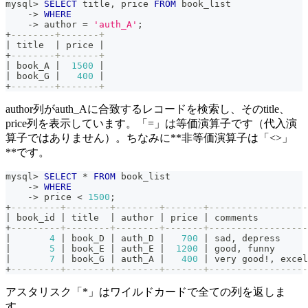
mysql
>
SELECT
 title
,
 price 
FROM
 book_list
-
>
WHERE
-
>
 author 
=
'auth_A'
;
+
--------+-------+
|
 title  
|
 price 
|
+
--------+-------+
|
 book_A 
|
1500
|
|
 book_G 
|
400
|
+
--------+-------+
author列がauth_Aに合致するレコードを検索し、そのtitle、
price列を表示しています。「=」は等価演算子です（代入演
算子ではありません）。ちなみに**非等価演算子は「<>」
**です。
mysql
>
SELECT
*
FROM
 book_list
-
>
WHERE
-
>
 price 
<
1500
;
+
---------+--------+--------+-------+------------------
|
 book_id 
|
 title  
|
 author 
|
 price 
|
 comments         
+
---------+--------+--------+-------+------------------
|
4
|
 book_D 
|
 auth_D 
|
700
|
 sad
,
 depress     
|
5
|
 book_E 
|
 auth_E 
|
1200
|
 good
,
 funny      
|
7
|
 book_G 
|
 auth_A 
|
400
|
 very good
!
,
 excel
+
---------+--------+--------+-------+------------------
アスタリスク「*」はワイルドカードで全ての列を返しま
す。