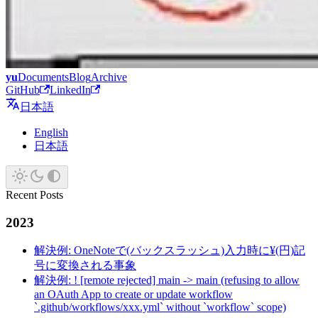
yu
Documents
Blog
Archive
GitHub
LinkedIn
日本語
English
日本語
Recent Posts
2023
解決例: OneNoteで(バックスラッシュ)入力時に¥(円)記
号に変換される事象
解決例: ! [remote rejected] main -> main (refusing to allow
an OAuth App to create or update workflow
`.github/workflows/xxx.yml` without `workflow` scope)