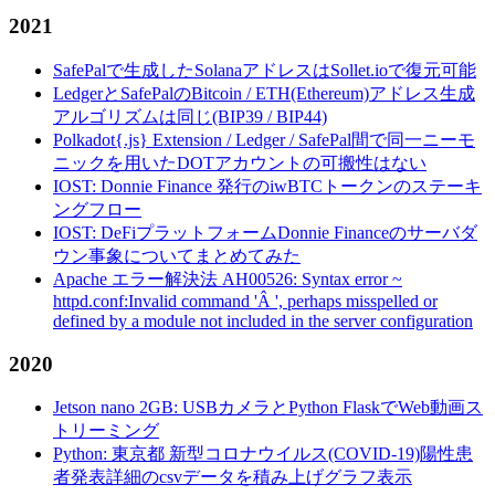
2021
SafePalで生成したSolanaアドレスはSollet.ioで復元可能
LedgerとSafePalのBitcoin / ETH(Ethereum)アドレス生成
アルゴリズムは同じ(BIP39 / BIP44)
Polkadot{.js} Extension / Ledger / SafePal間で同一ニーモ
ニックを用いたDOTアカウントの可搬性はない
IOST: Donnie Finance 発行のiwBTCトークンのステーキ
ングフロー
IOST: DeFiプラットフォームDonnie Financeのサーバダ
ウン事象についてまとめてみた
Apache エラー解決法 AH00526: Syntax error ~
httpd.conf:Invalid command 'Â ', perhaps misspelled or
defined by a module not included in the server configuration
2020
Jetson nano 2GB: USBカメラとPython FlaskでWeb動画ス
トリーミング
Python: 東京都 新型コロナウイルス(COVID-19)陽性患
者発表詳細のcsvデータを積み上げグラフ表示