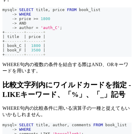
mysql
>
SELECT
 title
,
 price 
FROM
 book_list
-
>
WHERE
-
>
 price 
>=
1800
-
>
AND
-
>
 author 
=
'auth_C'
;
+
--------+-------+
|
 title  
|
 price 
|
+
--------+-------+
|
 book_C 
|
1800
|
|
 book_F 
|
3500
|
+
--------+-------+
WHERE句内の複数の条件を結合する際はAND、ORキーワ
ードを用います。
比較文字列内にワイルドカードを指定 -
LIKEキーワード、「%」、「_」記号
WHERE句内の比較条件に用いる演算子の一種と捉えてもい
いかもしれません。
mysql
>
SELECT
 title
,
 author
,
 comments 
FROM
 book_list
-
>
WHERE
-
>
 comments 
LIKE
'%excellen%'
;