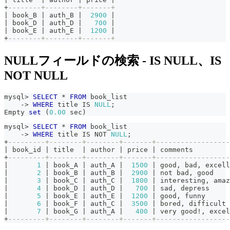
+
--------+--------+-------+
|
 book_B 
|
 auth_B 
|
2900
|
|
 book_D 
|
 auth_D 
|
700
|
|
 book_E 
|
 auth_E 
|
1200
|
+
--------+--------+-------+
NULLフィールドの検索 - IS NULL、IS
NOT NULL
mysql
>
SELECT
*
FROM
 book_list
-
>
WHERE
 title 
IS
NULL
;
Empty 
set
(
0.00
 sec
)
mysql
>
SELECT
*
FROM
 book_list
-
>
WHERE
 title 
IS
NOT
NULL
;
+
---------+--------+--------+-------+------------------
|
 book_id 
|
 title  
|
 author 
|
 price 
|
 comments         
+
---------+--------+--------+-------+------------------
|
1
|
 book_A 
|
 auth_A 
|
1500
|
 good
,
 bad
,
 excell
|
2
|
 book_B 
|
 auth_B 
|
2900
|
not
 bad
,
 good    
|
3
|
 book_C 
|
 auth_C 
|
1800
|
 interesting
,
 amaz
|
4
|
 book_D 
|
 auth_D 
|
700
|
 sad
,
 depress     
|
5
|
 book_E 
|
 auth_E 
|
1200
|
 good
,
 funny      
|
6
|
 book_F 
|
 auth_C 
|
3500
|
 bored
,
 difficult 
|
7
|
 book_G 
|
 auth_A 
|
400
|
 very good
!
,
 excel
+
---------+--------+--------+-------+------------------