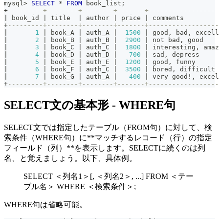
mysql
>
SELECT
*
FROM
 book_list
;
+
---------+--------+--------+-------+------------------
|
 book_id 
|
 title  
|
 author 
|
 price 
|
 comments         
+
---------+--------+--------+-------+------------------
|
1
|
 book_A 
|
 auth_A 
|
1500
|
 good
,
 bad
,
 excell
|
2
|
 book_B 
|
 auth_B 
|
2900
|
not
 bad
,
 good    
|
3
|
 book_C 
|
 auth_C 
|
1800
|
 interesting
,
 amaz
|
4
|
 book_D 
|
 auth_D 
|
700
|
 sad
,
 depress     
|
5
|
 book_E 
|
 auth_E 
|
1200
|
 good
,
 funny      
|
6
|
 book_F 
|
 auth_C 
|
3500
|
 bored
,
 difficult 
|
7
|
 book_G 
|
 auth_A 
|
400
|
 very good
!
,
 excel
+
---------+--------+--------+-------+------------------
SELECT文の基本形 - WHERE句
SELECT文では指定したテーブル（FROM句）に対して、検
索条件（WHERE句）に**マッチするレコード（行）の指定
フィールド（列）**を表示します。SELECTに続くのは列
名、と覚えましょう。以下、具体例。
SELECT ＜列名1＞[, ＜列名2＞, ...] FROM ＜テー
ブル名＞ WHERE ＜検索条件＞;
WHERE句は省略可能。