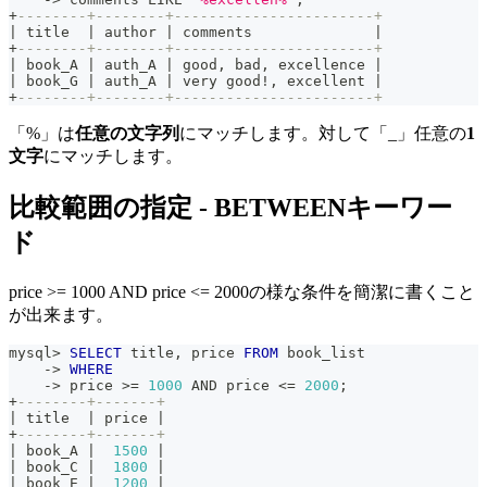
+
--------+--------+-----------------------+
|
 title  
|
 author 
|
 comments              
|
+
--------+--------+-----------------------+
|
 book_A 
|
 auth_A 
|
 good
,
 bad
,
 excellence 
|
|
 book_G 
|
 auth_A 
|
 very good
!
,
 excellent 
|
+
--------+--------+-----------------------+
「%」は
任意の文字列
にマッチします。対して「_」任意の
1
文字
にマッチします。
比較範囲の指定 - BETWEENキーワー
ド
price >= 1000 AND price <= 2000の様な条件を簡潔に書くこと
が出来ます。
mysql
>
SELECT
 title
,
 price 
FROM
 book_list
-
>
WHERE
-
>
 price 
>=
1000
AND
 price 
<=
2000
;
+
--------+-------+
|
 title  
|
 price 
|
+
--------+-------+
|
 book_A 
|
1500
|
|
 book_C 
|
1800
|
|
 book_E 
|
1200
|