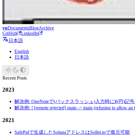
yu
Documents
Blog
Archive
GitHub
LinkedIn
日本語
English
日本語
Recent Posts
2023
解決例: OneNoteで(バックスラッシュ)入力時に¥(円)
解決例: ! [remote rejected] main -> main (refusing to allow an
2021
SafePalで生成したSolanaアドレスはSollet.ioで復元可能