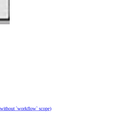
 without `workflow` scope)