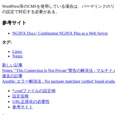
WordPress等のCMSを使用している場合は、パーマリン
の設定で対応する必要がある。
参考サイト
NGINX Docs | Configuring NGINX Plus as a Web Server
タグ:
Linux
Nginx
新しい記事
Nginx: "This Connection Is Not Private"警告の解決法 - マル
過去の記事
Ansible: エラー解決法 - No package matching 'certbot' found available
*.confファイルの設定例
設定反映
URL正規化の必要性
参考サイト