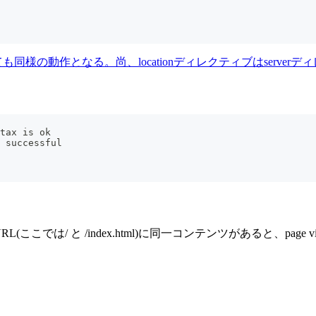
m;"と指定しても同様の動作となる。尚、locationディレクティブはser
tax is ok
 successful
L(ここでは/ と /index.html)に同一コンテンツがあると、page 