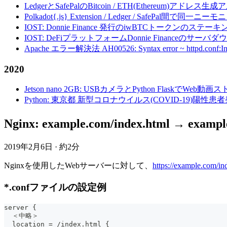
LedgerとSafePalのBitcoin / ETH(Ethereum)アドレス生
Polkadot{.js} Extension / Ledger / Safe
IOST: Donnie Finance 発行のiwBTCトークンのステ
IOST: DeFiプラットフォームDonnie Financeの
Apache エラー解決法 AH00526: Syntax error ~ httpd.conf:Invalid c
2020
Jetson nano 2GB: USBカメラとPython FlaskでWeb
Python: 東京都 新型コロナウイルス(COVID-19)
Nginx: example.com/index.html → 
2019年2月6日
·
約2分
Nginxを使用したWebサーバーに対して、
https://example.
*.confファイルの設定例
server {
  ＜中略＞
  location = /index.html {