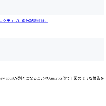
verディレクティブに複数記載可能。
view countが別々になることやAnalytics側で下図のような警告を