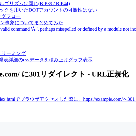
成アルゴリズムは同じ(BIP39 / BIP44)
Pal間で同一ニーモニックを用いたDOTアカウントの可搬性はない
ーキングフロー
サーバダウン事象についてまとめてみた
ommand 'Â ', perhaps misspelled or defined by a module not includ
動画ストリーミング
陽性患者発表詳細のcsvデータを積み上げグラフ表示
example.com/ に301リダイレクト - URL正規化
com/index.htmlでブラウザアクセスした際に、https://example.com/へ