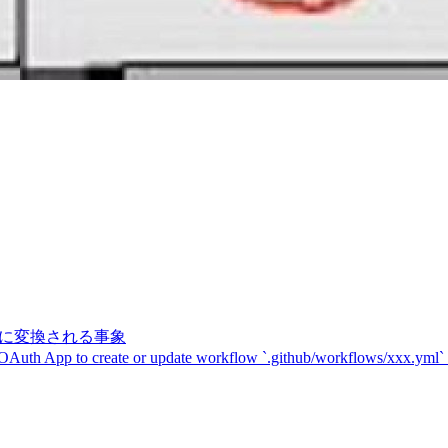
記号に変換される事象
 OAuth App to create or update workflow `.github/workflows/xxx.yml`