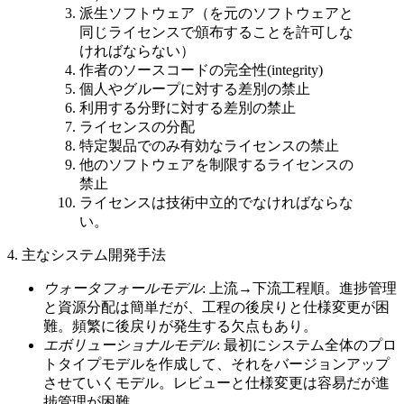
派生ソフトウェア（を元のソフトウェアと
同じライセンスで頒布することを許可しな
ければならない）
作者のソースコードの完全性(integrity)
個人やグループに対する差別の禁止
利用する分野に対する差別の禁止
ライセンスの分配
特定製品でのみ有効なライセンスの禁止
他のソフトウェアを制限するライセンスの
禁止
ライセンスは技術中立的でなければならな
い。
4. 主なシステム開発手法
ウォータフォールモデル
: 上流→下流工程順。進捗管理
と資源分配は簡単だが、工程の後戻りと仕様変更が困
難。頻繁に後戻りが発生する欠点もあり。
エボリューショナルモデル
: 最初にシステム全体のプロ
トタイプモデルを作成して、それをバージョンアップ
させていくモデル。レビューと仕様変更は容易だが進
捗管理が困難。