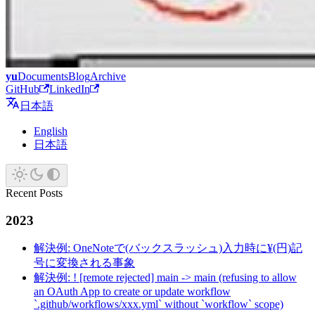
yu
Documents
Blog
Archive
GitHub
LinkedIn
日本語
English
日本語
Recent Posts
2023
解決例: OneNoteで(バックスラッシュ)入力時に¥(円)記
号に変換される事象
解決例: ! [remote rejected] main -> main (refusing to allow
an OAuth App to create or update workflow
`.github/workflows/xxx.yml` without `workflow` scope)