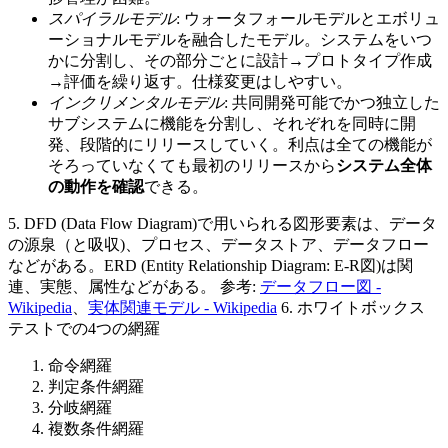
スパイラルモデル
: ウォータフォールモデルとエボリュ
ーショナルモデルを融合したモデル。システムをいつ
かに分割し、その部分ごとに設計→プロトタイプ作成
→評価を繰り返す。仕様変更はしやすい。
インクリメンタルモデル
: 共同開発可能でかつ独立した
サブシステムに機能を分割し、それぞれを同時に開
発、段階的にリリースしていく。利点は全ての機能が
そろっていなくても最初のリリースから
システム全体
の動作を確認
できる。
5. DFD (Data Flow Diagram)で用いられる図形要素は、データ
の源泉（と吸収)、プロセス、データストア、データフロー
などがある。ERD (Entity Relationship Diagram: E-R図)は関
連、実態、属性などがある。 参考:
データフロー図 -
Wikipedia
、
実体関連モデル - Wikipedia
6. ホワイトボックス
テストでの4つの網羅
命令網羅
判定条件網羅
分岐網羅
複数条件網羅