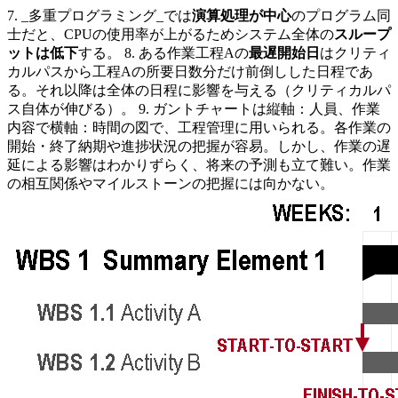
7. _多重プログラミング_では
演算処理が中心
のプログラム同
士だと、CPUの使用率が上がるためシステム全体の
スループ
ットは低下
する。 8. ある作業工程Aの
最遅開始日
はクリティ
カルパスから工程Aの所要日数分だけ前倒しした日程であ
る。それ以降は全体の日程に影響を与える（クリティカルパ
ス自体が伸びる）。 9. ガントチャートは縦軸：人員、作業
内容で横軸：時間の図で、工程管理に用いられる。各作業の
開始・終了納期や進捗状況の把握が容易。しかし、作業の遅
延による影響はわかりずらく、将来の予測も立て難い。作業
の相互関係やマイルストーンの把握には向かない。