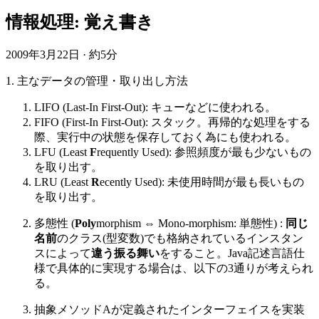
情報処理: 覚え書き
2009年3月22日
·
約5分
1. 主なデータの管理・取り出し方法
LIFO (Last-In First-Out): キューなどに使われる。
FIFO (First-In First-Out): スタック。再帰的な処理をする
際、実行中の状態を保存しておく為にも使われる。
LFU (Least
F
requently Used): 参照頻度が最も少ないもの
を取り出す。
LRU (Least
R
ecently Used): 未使用時間が最も長いもの
を取り出す。
多態性 (
Poly
morphism ⇔ Mono-morphism: 単態性) :
同じ
名前
のクラス(型変数)でも格納されているインスタン
スによって
違う振る舞い
をすること。Java記述言語仕
様で具体的に実現する場合は、以下の3通りが考えられ
る。
抽象メソッドAが定義されたインターフェイスを実装