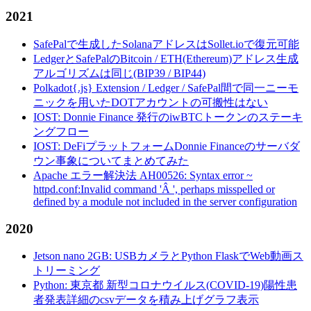
2021
SafePalで生成したSolanaアドレスはSollet.ioで復元可能
LedgerとSafePalのBitcoin / ETH(Ethereum)アドレス生成
アルゴリズムは同じ(BIP39 / BIP44)
Polkadot{.js} Extension / Ledger / SafePal間で同一ニーモ
ニックを用いたDOTアカウントの可搬性はない
IOST: Donnie Finance 発行のiwBTCトークンのステーキ
ングフロー
IOST: DeFiプラットフォームDonnie Financeのサーバダ
ウン事象についてまとめてみた
Apache エラー解決法 AH00526: Syntax error ~
httpd.conf:Invalid command 'Â ', perhaps misspelled or
defined by a module not included in the server configuration
2020
Jetson nano 2GB: USBカメラとPython FlaskでWeb動画ス
トリーミング
Python: 東京都 新型コロナウイルス(COVID-19)陽性患
者発表詳細のcsvデータを積み上げグラフ表示