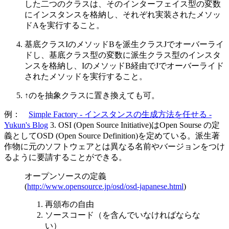
した二つのクラスは、そのインターフェイス型の変数
にインスタンスを格納し、それぞれ実装されたメソッ
ドAを実行すること。
基底クラスIのメソッドBを派生クラスJでオーバーライ
ドし、基底クラス型の変数に派生クラス型のインスタ
ンスを格納し、IのメソッドB経由でJでオーバーライド
されたメソッドを実行すること。
↑のを抽象クラスに置き換えても可。
例：
Simple Factory - インスタンスの生成方法を任せる -
Yukun's Blog
3. OSI (Open Source Initiative)はOpen Sourse の定
義としてOSD (Open Source Definition)を定めている。派生著
作物に元のソフトウェアとは異なる名前やバージョンをつけ
るように要請することができる。
オープンソースの定義
(
http://www.opensource.jp/osd/osd-japanese.html
)
再頒布の自由
ソースコード（を含んでいなければならな
い）