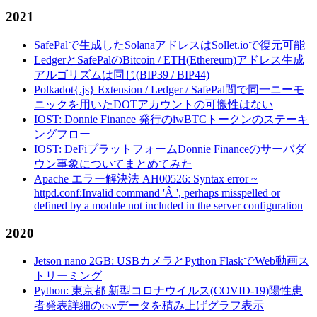
2021
SafePalで生成したSolanaアドレスはSollet.ioで復元可能
LedgerとSafePalのBitcoin / ETH(Ethereum)アドレス生成
アルゴリズムは同じ(BIP39 / BIP44)
Polkadot{.js} Extension / Ledger / SafePal間で同一ニーモ
ニックを用いたDOTアカウントの可搬性はない
IOST: Donnie Finance 発行のiwBTCトークンのステーキ
ングフロー
IOST: DeFiプラットフォームDonnie Financeのサーバダ
ウン事象についてまとめてみた
Apache エラー解決法 AH00526: Syntax error ~
httpd.conf:Invalid command 'Â ', perhaps misspelled or
defined by a module not included in the server configuration
2020
Jetson nano 2GB: USBカメラとPython FlaskでWeb動画ス
トリーミング
Python: 東京都 新型コロナウイルス(COVID-19)陽性患
者発表詳細のcsvデータを積み上げグラフ表示