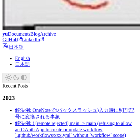
yu
Documents
Blog
Archive
GitHub
LinkedIn
日本語
English
日本語
Recent Posts
2023
解決例: OneNoteで(バックスラッシュ)入力時に¥(円)記
号に変換される事象
解決例: ! [remote rejected] main -> main (refusing to allow
an OAuth App to create or update workflow
`.github/workflows/xxx.yml` without `workflow` scope)