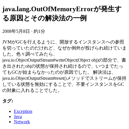
java.lang.OutOfMemoryErrorが発生す
る原因とその解決法の一例
2008年5月8日
·
約1分
JVMがGCを行えるように、開放するインスタンスへの参照
を切っていたのだけれど、なぜか例外が投げられ続けていま
した。色々調べてみたら、
java.io.ObjectOutputStream#writeObject(Object obj)の部分で、書
き出されたobjの状態が保持され続けるので、いつまでたっ
てもGCが始まらなかったのが原因でした。 解決法は、
java.io.ObjectOutputStream#reset()メソッドでストリームが保持
している状態を無効にすることで、不要インスタンスをGC
の対象に入れることでした。
タグ:
Exception
Java
Network