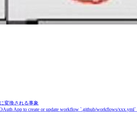
記号に変換される事象
 OAuth App to create or update workflow `.github/workflows/xxx.yml`