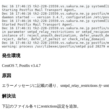
Dec 16 17:46:15 tk2-228-23559.vs.sakura.ne.jp systemd[1
Starting Postfix Mail Transport Agent…
Dec 16 17:46:16 tk2-228-23559.vs.sakura.ne.jp postfix/m
daemon started -- version 3.4.7, configuration /etc/pos
Dec 16 17:46:16 tk2-228-23559.vs.sakura.ne.jp systemd[1
Started Postfix Mail Transport Agent.
Dec 16 17:46:31 tk2-228-23559.vs.sakura.ne.jp postfix/
in parameter smtpd_relay_restrictions or smtpd_recipien
instance of: reject_unauth_destination, defer_unauth_de
reject, defer, defer_if_permit or check_relay_domains
Dec 16 17:46:32 tk2-228-23559.vs.sakura.ne.jp postfix/m
warning: process /usr/libexec/postfix/smtpd pid 28279 e
発生環境
CentOS 7, Postfix v3.4.7
原因
エラーメッセージに記載の通り、smtpd_relay_restrictions か s
解決法
下記のファイル各々にrestrictions設定を追加。