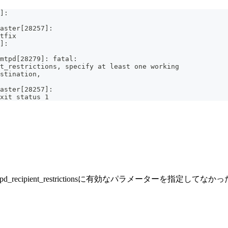
]: 
aster[28257]: 
tfix
]: 
smtpd[28279]: fatal: 
t_restrictions, specify at least one working 
stination, 
aster[28257]: 
xit status 1
mtpd_recipient_restrictionsに有効なパラメーターを指定してな