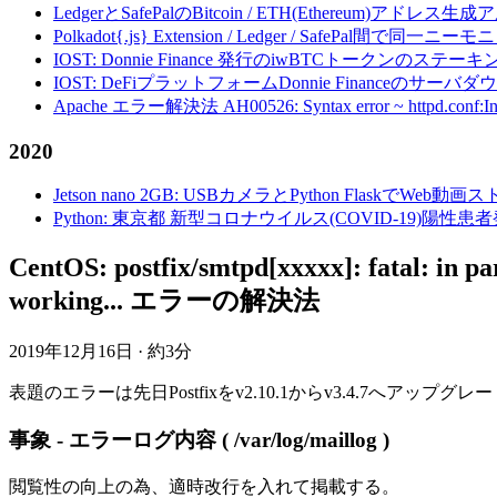
LedgerとSafePalのBitcoin / ETH(Ethereum)アドレス生
Polkadot{.js} Extension / Ledger / Safe
IOST: Donnie Finance 発行のiwBTCトークンのステ
IOST: DeFiプラットフォームDonnie Financeの
Apache エラー解決法 AH00526: Syntax error ~ httpd.conf:Invalid c
2020
Jetson nano 2GB: USBカメラとPython FlaskでWeb
Python: 東京都 新型コロナウイルス(COVID-19)
CentOS: postfix/smtpd[xxxxx]: fatal: in pa
working... エラーの解決法
2019年12月16日
·
約3分
表題のエラーは先日Postfixをv2.10.1からv3.4.7へア
事象 - エラーログ内容 ( /var/log/maillog )
閲覧性の向上の為、適時改行を入れて掲載する。