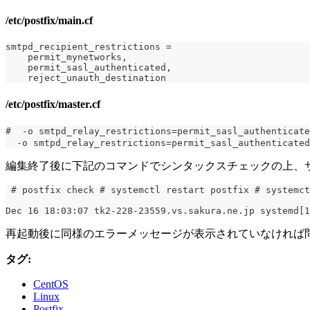
/etc/postfix/main.cf
smtpd_recipient_restrictions =
    permit_mynetworks,
    permit_sasl_authenticated,
    reject_unauth_destination
/etc/postfix/master.cf
#  -o smtpd_relay_restrictions=permit_sasl_authenti
  -o smtpd_relay_restrictions=permit_sasl_authenticated
編集終了後に下記のコマンドでシンタックスチェックの上、
 # postfix check # systemctl restart postfix # systemct
Dec 16 18:03:07 tk2-228-23559.vs.sakura.ne.jp systemd[1
再起動後に同様のエラーメッセージが表示されていなければ
タグ:
CentOS
Linux
Postfix