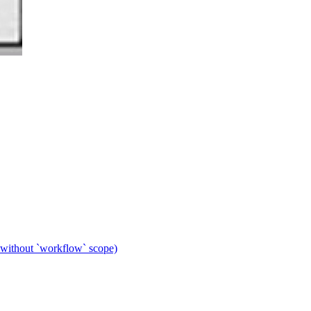
 without `workflow` scope)