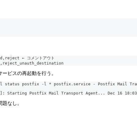
cated,reject ← コメントアウト
,reject_unauth_destination
サービスの再起動を行う。
l status postfix -l * postfix.service - Postfix Mail Tra
]: Starting Postfix Mail Transport Agent... Dec 16 18:03
問題なし。