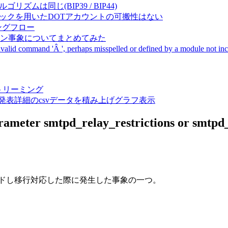
成アルゴリズムは同じ(BIP39 / BIP44)
Pal間で同一ニーモニックを用いたDOTアカウントの可搬性はない
ーキングフロー
サーバダウン事象についてまとめてみた
ommand 'Â ', perhaps misspelled or defined by a module not includ
動画ストリーミング
陽性患者発表詳細のcsvデータを積み上げグラフ表示
rameter smtpd_relay_restrictions or smtpd_re
ップグレードし移行対応した際に発生した事象の一つ。