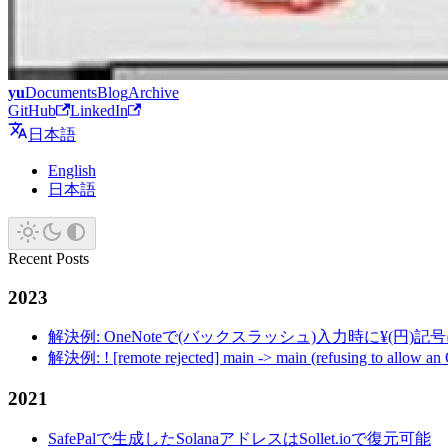
yu
Documents
Blog
Archive
GitHub
LinkedIn
日本語
English
日本語
Recent Posts
2023
解決例: OneNoteで(バックスラッシュ)入力時に¥(円)
解決例: ! [remote rejected] main -> main (refusing to allow an
2021
SafePalで生成したSolanaアドレスはSollet.ioで復元可能