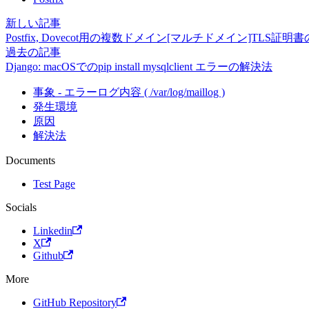
新しい記事
Postfix, Dovecot用の複数ドメイン[マルチドメイン]TLS証明
過去の記事
Django: macOSでのpip install mysqlclient エラーの解決法
事象 - エラーログ内容 ( /var/log/maillog )
発生環境
原因
解決法
Documents
Test Page
Socials
Linkedin
X
Github
More
GitHub Repository