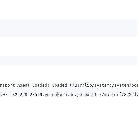
nsport Agent Loaded: loaded (/usr/lib/systemd/system/pos
:07 tk2-228-23559.vs.sakura.ne.jp postfix/master[28722]: