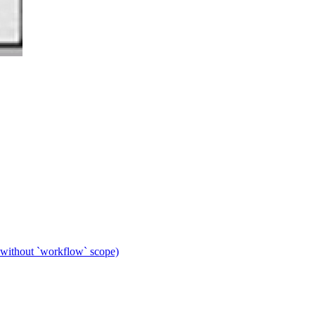
 without `workflow` scope)