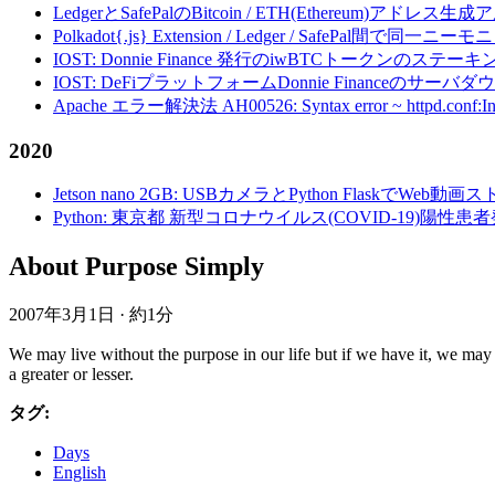
LedgerとSafePalのBitcoin / ETH(Ethereum)アドレス生
Polkadot{.js} Extension / Ledger / Safe
IOST: Donnie Finance 発行のiwBTCトークンのステ
IOST: DeFiプラットフォームDonnie Financeの
Apache エラー解決法 AH00526: Syntax error ~ httpd.conf:Invalid c
2020
Jetson nano 2GB: USBカメラとPython FlaskでWeb
Python: 東京都 新型コロナウイルス(COVID-19)
About Purpose Simply
2007年3月1日
·
約1分
We may live without the purpose in our life but if we have it, we may l
a greater or lesser.
タグ:
Days
English