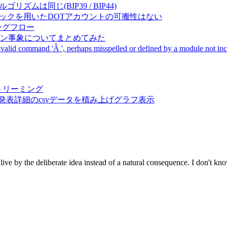
成アルゴリズムは同じ(BIP39 / BIP44)
Pal間で同一ニーモニックを用いたDOTアカウントの可搬性はない
ーキングフロー
サーバダウン事象についてまとめてみた
ommand 'Â ', perhaps misspelled or defined by a module not includ
動画ストリーミング
陽性患者発表詳細のcsvデータを積み上げグラフ表示
ive by the deliberate idea instead of a natural consequence. I don't kno