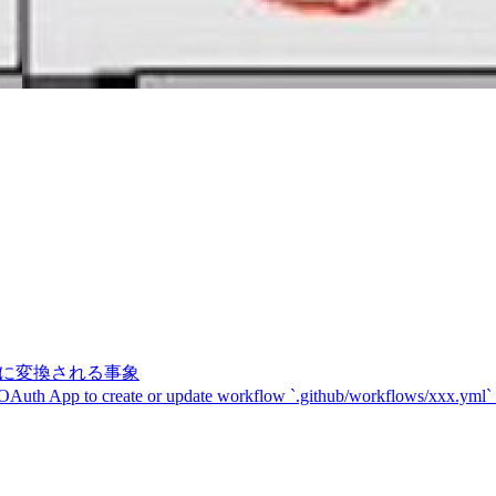
記号に変換される事象
 OAuth App to create or update workflow `.github/workflows/xxx.yml`