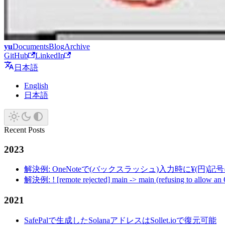
yu
Documents
Blog
Archive
GitHub
LinkedIn
日本語
English
日本語
Recent Posts
2023
解決例: OneNoteで(バックスラッシュ)入力時に¥(円)
解決例: ! [remote rejected] main -> main (refusing to allow an
2021
SafePalで生成したSolanaアドレスはSollet.ioで復元可能