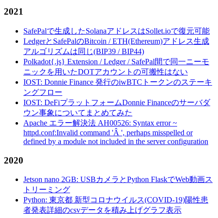
2021
SafePalで生成したSolanaアドレスはSollet.ioで復元可能
LedgerとSafePalのBitcoin / ETH(Ethereum)アドレス生成
アルゴリズムは同じ(BIP39 / BIP44)
Polkadot{.js} Extension / Ledger / SafePal間で同一ニーモ
ニックを用いたDOTアカウントの可搬性はない
IOST: Donnie Finance 発行のiwBTCトークンのステーキ
ングフロー
IOST: DeFiプラットフォームDonnie Financeのサーバダ
ウン事象についてまとめてみた
Apache エラー解決法 AH00526: Syntax error ~
httpd.conf:Invalid command 'Â ', perhaps misspelled or
defined by a module not included in the server configuration
2020
Jetson nano 2GB: USBカメラとPython FlaskでWeb動画ス
トリーミング
Python: 東京都 新型コロナウイルス(COVID-19)陽性患
者発表詳細のcsvデータを積み上げグラフ表示