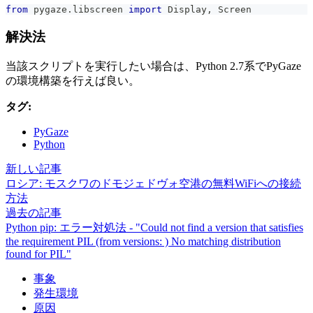
from
 pygaze
.
libscreen 
import
 Display
,
 Screen
解決法
当該スクリプトを実行したい場合は、Python 2.7系でPyGaze
の環境構築を行えば良い。
タグ:
PyGaze
Python
新しい記事
ロシア: モスクワのドモジェドヴォ空港の無料WiFiへの接続
方法
過去の記事
Python pip: エラー対処法 - "Could not find a version that satisfies
the requirement PIL (from versions: ) No matching distribution
found for PIL"
事象
発生環境
原因