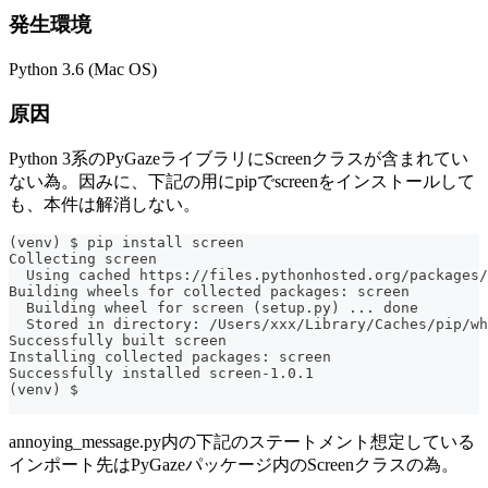
発生環境
Python 3.6 (Mac OS)
原因
Python 3系のPyGazeライブラリにScreenクラスが含まれてい
ない為。因みに、下記の用にpipでscreenをインストールして
も、本件は解消しない。
(venv) $ pip install screen
Collecting screen
  Using cached https://files.pythonhosted.org/packages/
Building wheels for collected packages: screen
  Building wheel for screen (setup.py) ... done
  Stored in directory: /Users/xxx/Library/Caches/pip/wh
Successfully built screen
Installing collected packages: screen
Successfully installed screen-1.0.1
(venv) $ 
annoying_message.py内の下記のステートメント想定している
インポート先はPyGazeパッケージ内のScreenクラスの為。