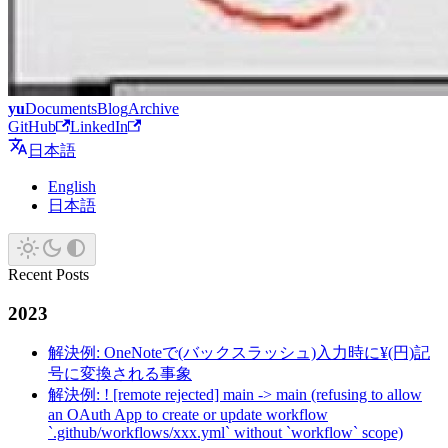
yu
Documents
Blog
Archive
GitHub
LinkedIn
日本語
English
日本語
Recent Posts
2023
解決例: OneNoteで(バックスラッシュ)入力時に¥(円)記
号に変換される事象
解決例: ! [remote rejected] main -> main (refusing to allow
an OAuth App to create or update workflow
`.github/workflows/xxx.yml` without `workflow` scope)