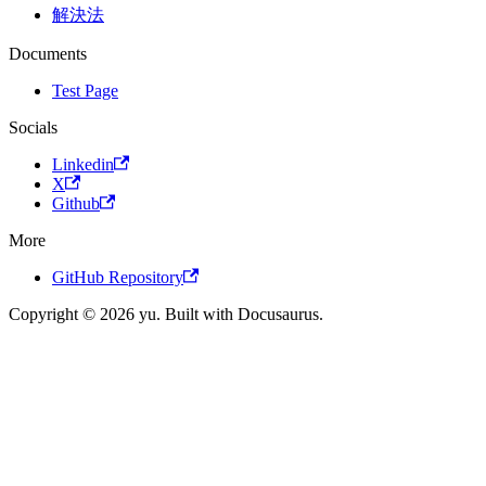
解決法
Documents
Test Page
Socials
Linkedin
X
Github
More
GitHub Repository
Copyright © 2026 yu. Built with Docusaurus.