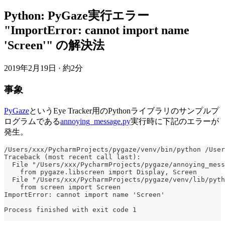
Python: PyGaze実行エラー
"ImportError: cannot import name
'Screen'" の解決法
2019年2月19日
·
約2分
事象
PyGaze
というEye Tracker用のPythonライブラリのサンプルプ
ログラムである
annoying_message.py
実行時に下記のエラーが
発生。
/Users/xxx/PycharmProjects/pygaze/venv/bin/python /User
Traceback (most recent call last):
  File "/Users/xxx/PycharmProjects/pygaze/annoying_mess
    from pygaze.libscreen import Display, Screen
  File "/Users/xxx/PycharmProjects/pygaze/venv/lib/pyth
    from screen import Screen
ImportError: cannot import name 'Screen'
Process finished with exit code 1