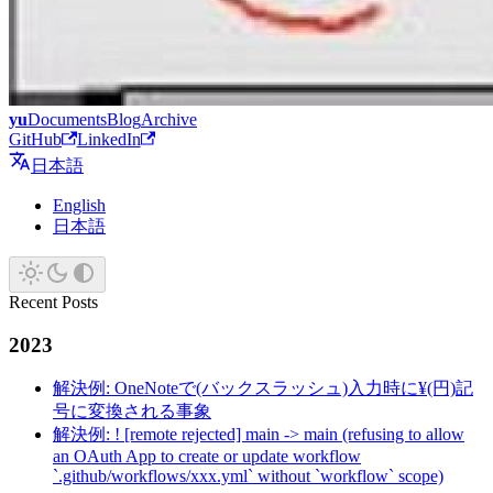
yu
Documents
Blog
Archive
GitHub
LinkedIn
日本語
English
日本語
Recent Posts
2023
解決例: OneNoteで(バックスラッシュ)入力時に¥(円)記
号に変換される事象
解決例: ! [remote rejected] main -> main (refusing to allow
an OAuth App to create or update workflow
`.github/workflows/xxx.yml` without `workflow` scope)