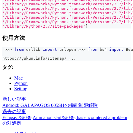
'/Library/Frameworks/Python.framework/Versions/2.7/lib/
'/Library/Frameworks/Python.framework/Versions/2.7/lib/
'/Library/Frameworks/Python.framework/Versions/2.7/lib/
'/Library/Frameworks/Python.framework/Versions/2.7/lib/
'/Library/Frameworks/Python.framework/Versions/2.7/lib/
'/Library/Python/2.7/site-packages'
]
使用方法
>>
>
from
 urllib 
import
 urlopen 
>>
>
from
 bs4 
import
 Bea
https
:
//
yukun
.
info
/
sitemap
/
.
.
.
タグ:
Mac
Python
Setting
新しい記事
Android: GALAPAGOS 005SHの機能制限解除
過去の記事
Eclipse: &#039;Animation start&#039; has encountered a problem
の対処例