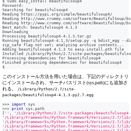
$ sudo easy_install beautifulsoup4
Password:
Searching for beautifulsoup4
Reading https://pypi.org/simple/beautifulsoup4/
Reading http://www.crummy.com/software/BeautifulSoup/bs
Reading http://www.crummy.com/software/BeautifulSoup/bs
Best match: beautifulsoup4 4.1.3
Downloading 
Processing beautifulsoup4-4.1.3.tar.gz
Running beautifulsoup4-4.1.3/setup.py -q bdist_egg --di
zip_safe flag not set; analyzing archive contents...
Adding beautifulsoup4 4.1.3 to easy-install.pth file
Installed /Library/Python/2.7/site-packages/beautifulso
Processing dependencies for beautifulsoup4
Finished processing dependencies for beautifulsoup4
$
このインストール方法を用いた場合は、下記のディレクトリ
にインストールされ、サーチパスリスト(sys.path)にも追加さ
れる。
/Library/Python/2.7/site-
packages/beautifulsoup4-4.1.3-py2.7.egg
>>
>
import
 sys
>>
>
print
 sys
.
path
[
''
,
'/Library/Python/2.7/site-packages/beautifulsoup4-
'/Library/Frameworks/Python.framework/Versions/2.7/lib/
'/Library/Frameworks/Python.framework/Versions/2.7/lib/
'/Library/Frameworks/Python.framework/Versions/2.7/lib/
'/Library/Frameworks/Python.framework/Versions/2.7/lib/