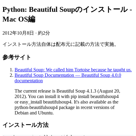
Python: Beautiful Soupのインストール -
Mac OS編
2012年10月8日
·
約2分
インストール方法自体は配布元に記載の方法で実施。
参考サイト
Beautiful Soup: We called him Tortoise because he taught us.
Beautiful Soup Documentation — Beautiful Soup 4.0.0
documentation
The current release is Beautiful Soup 4.1.3 (August 20,
2012). You can install it with pip install beautifulsoup4
or easy_install beautifulsoup4. It's also available as the
python-beautifulsoup4 package in recent versions of
Debian and Ubuntu.
インストール方法