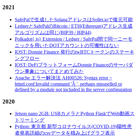
2021
SafePalで生成したSolanaアドレスはSollet.ioで復元可能
LedgerとSafePalのBitcoin / ETH(Ethereum)アドレス生成
アルゴリズムは同じ(BIP39 / BIP44)
Polkadot{.js} Extension / Ledger / SafePal間で同一ニーモ
ニックを用いたDOTアカウントの可搬性はない
IOST: Donnie Finance 発行のiwBTCトークンのステーキ
ングフロー
IOST: DeFiプラットフォームDonnie Financeのサーバダ
ウン事象についてまとめてみた
Apache エラー解決法 AH00526: Syntax error ~
httpd.conf:Invalid command 'Â ', perhaps misspelled or
defined by a module not included in the server configuration
2020
Jetson nano 2GB: USBカメラとPython FlaskでWeb動画ス
トリーミング
Python: 東京都 新型コロナウイルス(COVID-19)陽性患
者発表詳細のcsvデータを積み上げグラフ表示