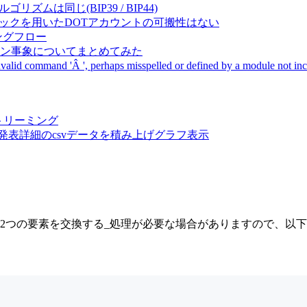
成アルゴリズムは同じ(BIP39 / BIP44)
Pal間で同一ニーモニックを用いたDOTアカウントの可搬性はない
ーキングフロー
サーバダウン事象についてまとめてみた
ommand 'Â ', perhaps misspelled or defined by a module not includ
動画ストリーミング
陽性患者発表詳細のcsvデータを積み上げグラフ表示
2つの要素を交換する_処理が必要な場合がありますので、以