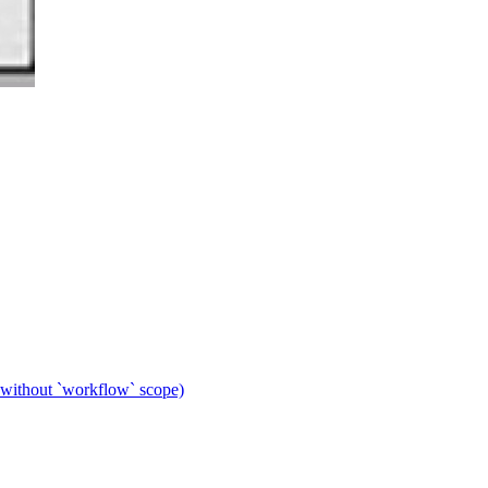
 without `workflow` scope)