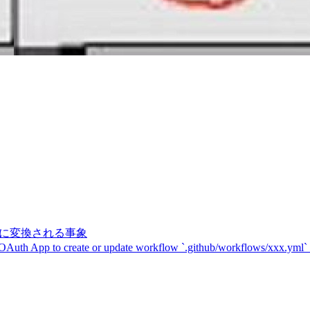
記号に変換される事象
 OAuth App to create or update workflow `.github/workflows/xxx.yml`