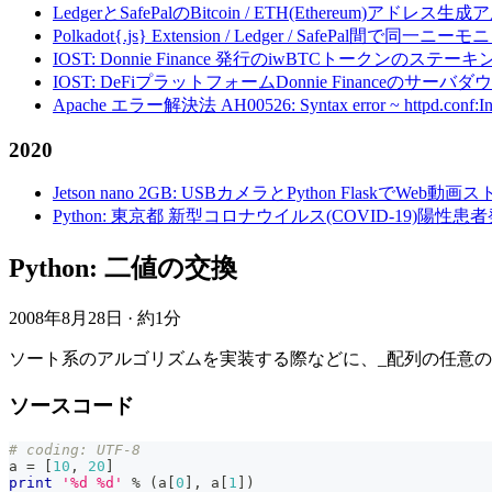
LedgerとSafePalのBitcoin / ETH(Ethereum)アドレス生
Polkadot{.js} Extension / Ledger / Safe
IOST: Donnie Finance 発行のiwBTCトークンのステ
IOST: DeFiプラットフォームDonnie Financeの
Apache エラー解決法 AH00526: Syntax error ~ httpd.conf:Invalid c
2020
Jetson nano 2GB: USBカメラとPython FlaskでWeb
Python: 東京都 新型コロナウイルス(COVID-19)
Python: 二値の交換
2008年8月28日
·
約1分
ソート系のアルゴリズムを実装する際などに、_配列の任意の
ソースコード
# coding: UTF-8
a 
=
[
10
,
20
]
print
'%d %d'
%
(
a
[
0
]
,
 a
[
1
]
)