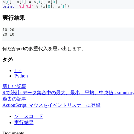
a
[
0
]
,
 a
[
1
]
=
 a
[
1
]
,
 a
[
0
]
print
'%d %d'
%
(
a
[
0
]
,
 a
[
1
]
)
実行結果
10 20
20 10
何だかperlの多重代入を思い出します。
タグ:
List
Python
新しい記事
Rで統計: データ集合中の最大、最小、平均、中央値 - summary
過去の記事
ActionScript: マウスをイベントリスナーに登録
ソースコード
実行結果
Documents