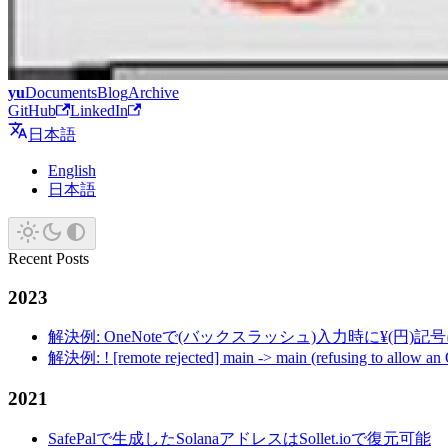
yu
Documents
Blog
Archive
GitHub
LinkedIn
日本語
English
日本語
Recent Posts
2023
解決例: OneNoteで(バックスラッシュ)入力時に¥(円)
解決例: ! [remote rejected] main -> main (refusing to allow an
2021
SafePalで生成したSolanaアドレスはSollet.ioで復元可能