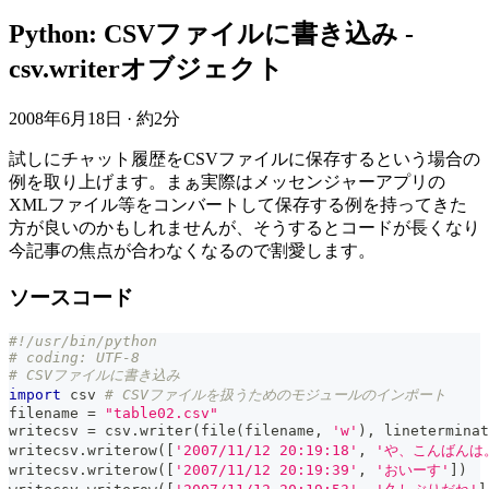
Python: CSVファイルに書き込み -
csv.writerオブジェクト
2008年6月18日
·
約2分
試しにチャット履歴をCSVファイルに保存するという場合の
例を取り上げます。まぁ実際はメッセンジャーアプリの
XMLファイル等をコンバートして保存する例を持ってきた
方が良いのかもしれませんが、そうするとコードが長くなり
今記事の焦点が合わなくなるので割愛します。
ソースコード
#!/usr/bin/python
# coding: UTF-8
# CSVファイルに書き込み
import
 csv 
# CSVファイルを扱うためのモジュールのインポート
filename 
=
"table02.csv"
writecsv 
=
 csv
.
writer
(
file
(
filename
,
'w'
)
,
 lineterminat
writecsv
.
writerow
(
[
'2007/11/12 20:19:18'
,
'や、こんばんは
writecsv
.
writerow
(
[
'2007/11/12 20:19:39'
,
'おいーす'
]
)