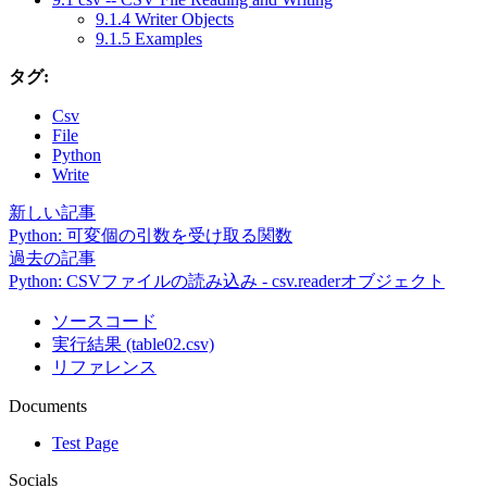
9.1.4 Writer Objects
9.1.5 Examples
タグ:
Csv
File
Python
Write
新しい記事
Python: 可変個の引数を受け取る関数
過去の記事
Python: CSVファイルの読み込み - csv.readerオブジェクト
ソースコード
実行結果 (table02.csv)
リファレンス
Documents
Test Page
Socials