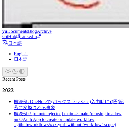
yu
Documents
Blog
Archive
GitHub
LinkedIn
日本語
English
日本語
Recent Posts
2023
解決例: OneNoteで(バックスラッシュ)入力時に¥(円)記
号に変換される事象
解決例: ! [remote rejected] main -> main (refusing to allow
an OAuth App to create or update workflow
`.github/workflows/xxx.yml` without `workflow` scope)