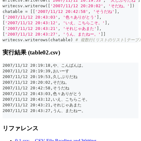
writecsv
.
writerow
(
[
'2007/11/12 20:19:53'
,
'久しぶりだね'
]
writecsv
.
writerow
(
[
'2007/11/12 20:20:02'
,
'そだね。'
]
)
chatable 
=
[
[
'2007/11/12 20:42:58'
,
'そうだね'
]
,
[
'2007/11/12 20:43:03'
,
'色々ありがとう'
]
,
[
'2007/11/12 20:43:12'
,
'いえ、こちらこそ。'
]
,
[
'2007/11/12 20:43:21'
,
'それじゃあまた'
]
,
[
'2007/11/12 20:43:27'
,
'うん、またねー。'
]
]
writecsv
.
writerows
(
chatable
)
# 複数行(リストのリスト|テーブ
実行結果 (table02.csv)
2007/11/12 20:19:18,や、こんばんは。
2007/11/12 20:19:39,おいーす
2007/11/12 20:19:53,久しぶりだね
2007/11/12 20:20:02,そだね。
2007/11/12 20:42:58,そうだね
2007/11/12 20:43:03,色々ありがとう
2007/11/12 20:43:12,いえ、こちらこそ。
2007/11/12 20:43:21,それじゃあまた
2007/11/12 20:43:27,うん、またねー。
リファレンス
9.1 csv -- CSV File Reading and Writing