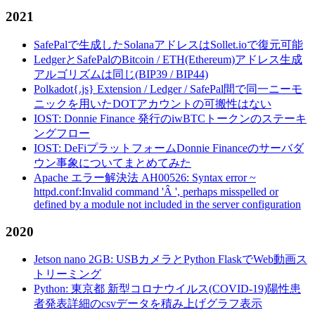
2021
SafePalで生成したSolanaアドレスはSollet.ioで復元可能
LedgerとSafePalのBitcoin / ETH(Ethereum)アドレス生成
アルゴリズムは同じ(BIP39 / BIP44)
Polkadot{.js} Extension / Ledger / SafePal間で同一ニーモ
ニックを用いたDOTアカウントの可搬性はない
IOST: Donnie Finance 発行のiwBTCトークンのステーキ
ングフロー
IOST: DeFiプラットフォームDonnie Financeのサーバダ
ウン事象についてまとめてみた
Apache エラー解決法 AH00526: Syntax error ~
httpd.conf:Invalid command 'Â ', perhaps misspelled or
defined by a module not included in the server configuration
2020
Jetson nano 2GB: USBカメラとPython FlaskでWeb動画ス
トリーミング
Python: 東京都 新型コロナウイルス(COVID-19)陽性患
者発表詳細のcsvデータを積み上げグラフ表示