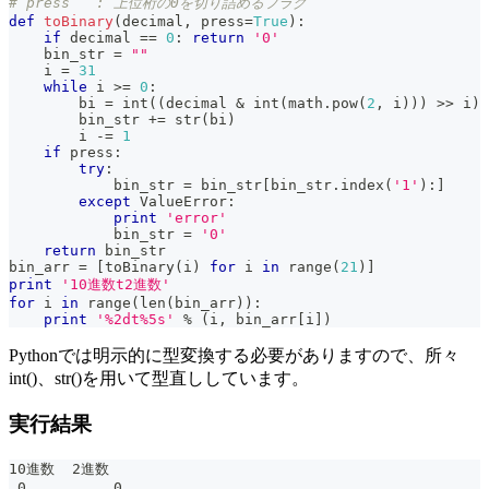
# press   : 上位桁の0を切り詰めるフラグ
def
toBinary
(
decimal
,
 press
=
True
)
:
if
 decimal 
==
0
:
return
'0'
    bin_str 
=
""
    i 
=
31
while
 i 
>=
0
:
        bi 
=
int
(
(
decimal 
&
int
(
math
.
pow
(
2
,
 i
)
)
)
>>
 i
)
        bin_str 
+=
str
(
bi
)
        i 
-=
1
if
 press
:
try
:
            bin_str 
=
 bin_str
[
bin_str
.
index
(
'1'
)
:
]
except
 ValueError
:
print
'error'
            bin_str 
=
'0'
return
 bin_str
bin_arr 
=
[
toBinary
(
i
)
for
 i 
in
range
(
21
)
]
print
'10進数t2進数'
for
 i 
in
range
(
len
(
bin_arr
)
)
:
print
'%2dt%5s'
%
(
i
,
 bin_arr
[
i
]
)
Pythonでは明示的に型変換する必要がありますので、所々
int()、str()を用いて型直ししています。
実行結果
10進数  2進数
 0          0