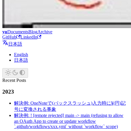
yu
Documents
Blog
Archive
GitHub
LinkedIn
日本語
English
日本語
Recent Posts
2023
解決例: OneNoteで(バックスラッシュ)入力時に¥(円)記
号に変換される事象
解決例: ! [remote rejected] main -> main (refusing to allow
an OAuth App to create or update workflow
`.github/workflows/xxx.yml` without `workflow` scope)