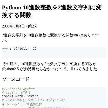
Python: 10進数整数を2進数文字列に変
換する関数
2008年8月4日
·
約2分
2進数文字列を10進数整数に変換する関数int()はあります
が、
>>> int('1011', 2)
11
その逆の、10進数整数を2進数文字列に変換する関数が
(Python2.5では)見当たらなかったので、書いてみました。
ソースコード
#!/usr/bin/python
# coding: UTF-8
import
 math
,
 string
# 10進数整数を2進数文字列に変換する関数
# decimal : 10進数整数