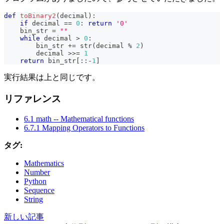
def
toBinary2
(
decimal
)
:
if
 decimal 
==
0
:
return
'0'
    bin_str 
=
""
while
 decimal 
>
0
:
        bin_str 
+=
str
(
decimal 
%
2
)
        decimal 
>>
=
1
return
 bin_str
[
:
:
-
1
]
実行結果は上と同じです。
リファレンス
6.1 math -- Mathematical functions
6.7.1 Mapping Operators to Functions
タグ:
Mathematics
Number
Python
Sequence
String
新しい記事