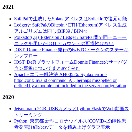
2021
SafePalで生成したSolanaアドレスはSollet.ioで復元可能
LedgerとSafePalのBitcoin / ETH(Ethereum)アドレス生成
アルゴリズムは同じ(BIP39 / BIP44)
Polkadot{.js} Extension / Ledger / SafePal間で同一ニーモ
ニックを用いたDOTアカウントの可搬性はない
IOST: Donnie Finance 発行のiwBTCトークンのステーキ
ングフロー
IOST: DeFiプラットフォームDonnie Financeのサーバダ
ウン事象についてまとめてみた
Apache エラー解決法 AH00526: Syntax error ~
httpd.conf:Invalid command 'Â ', perhaps misspelled or
defined by a module not included in the server configuration
2020
Jetson nano 2GB: USBカメラとPython FlaskでWeb動画ス
トリーミング
Python: 東京都 新型コロナウイルス(COVID-19)陽性患
者発表詳細のcsvデータを積み上げグラフ表示