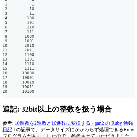
 1          1
 2         10
 3         11
 4        100
 5        101
 6        110
 7        111
 8       1000
 9       1001
10       1010
11       1011
12       1100
13       1101
14       1110
15       1111
16      10000
17      10001
18      10010
19      10011
20      10100
追記: 32bit以上の整数を扱う場合
参考:
10進数を2進数と16進数に変換する - gan2 の Ruby 勉強
日記
↑の記事で、データサイズにかかわらず処理できるRuby
プログラムがありましたので、参考させていただきました。