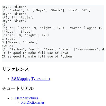
<type 'dict'>
{1: 'robot', 3: ['Maya', 'Shade'], 'two': 'AI'}
<type 'dict'>
{(1, 3): 'tuple'}
<type 'dict'>
{}
{'jun': {'age': 19, 'hight': 178}, 'taro': {'age': 15, 
['Maya', 'Shade']
{'age': 19, 'hight': 178}
1 robot
3 ['Maya', 'Shade']
two AI
{1: 'Python', 'well': 'Java', 'hate': ['remissness', 4,
It is good to make full use of Java.
It is good to make full use of Python.
リファレンス
3.8 Mapping Types -- dict
チュートリアル
5. Data Structures
5.5 Dictionaries