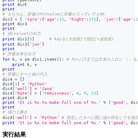
print
 dicE
print
# もちろん、辞書の中のvalueに辞書が入っていてもOK
dic3 
=
{
'taro'
:
{
'age'
:
15
,
'hight'
:
171
}
,
'jun'
:
{
'age'
:
1
print
 dic3
print
# 値(value)の出力
print
 dic1
[
3
]
# keyを[大括弧]で指定(×波括弧)
print
 dic3
[
'jun'
]
print
# 辞書全体を出力
for
 k
,
 v 
in
 dic1
.
items
(
)
:
# for/if文では文末のコロン「:」
print
 k
,
 v
print
# 辞書にキーと値の代入
dic4 
=
{
}
dic4
[
1
]
=
'Python'
dic4
[
'well'
]
=
'Java'
dic4
[
'hate'
]
=
[
'remissness'
,
4
,
9
,
13
]
print
 dic4
print
'It is %s to make full use of %s.'
%
(
'good'
,
 dic
print
# 値の上書き
dic4
[
'well'
]
=
'Python'
# 指定したキーに既に値が存在してる場
print
'It is %s to make full use of %s.'
%
(
'good'
,
 dic
実行結果