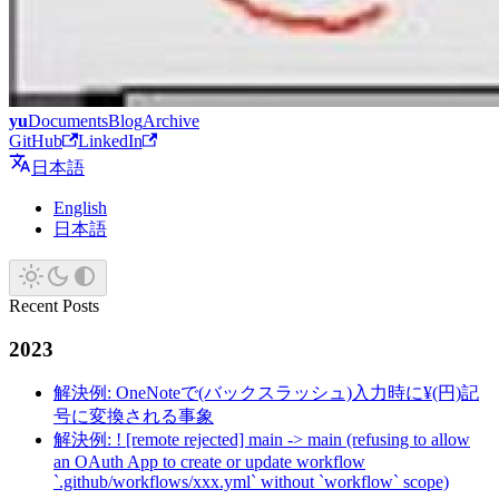
yu
Documents
Blog
Archive
GitHub
LinkedIn
日本語
English
日本語
Recent Posts
2023
解決例: OneNoteで(バックスラッシュ)入力時に¥(円)記
号に変換される事象
解決例: ! [remote rejected] main -> main (refusing to allow
an OAuth App to create or update workflow
`.github/workflows/xxx.yml` without `workflow` scope)