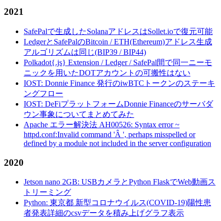
2021
SafePalで生成したSolanaアドレスはSollet.ioで復元可能
LedgerとSafePalのBitcoin / ETH(Ethereum)アドレス生成
アルゴリズムは同じ(BIP39 / BIP44)
Polkadot{.js} Extension / Ledger / SafePal間で同一ニーモ
ニックを用いたDOTアカウントの可搬性はない
IOST: Donnie Finance 発行のiwBTCトークンのステーキ
ングフロー
IOST: DeFiプラットフォームDonnie Financeのサーバダ
ウン事象についてまとめてみた
Apache エラー解決法 AH00526: Syntax error ~
httpd.conf:Invalid command 'Â ', perhaps misspelled or
defined by a module not included in the server configuration
2020
Jetson nano 2GB: USBカメラとPython FlaskでWeb動画ス
トリーミング
Python: 東京都 新型コロナウイルス(COVID-19)陽性患
者発表詳細のcsvデータを積み上げグラフ表示