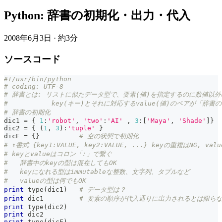
Python: 辞書の初期化・出力・代入
2008年6月3日
·
約3分
ソースコード
#!/usr/bin/python
# coding: UTF-8
# 辞書とは: リストに似たデータ型で、要素(値)を指定するのに数値以外
#           key(キー)とそれに対応するvalue(値)のペアが「
# 辞書の初期化
dic1 
=
{
1
:
'robot'
,
'two'
:
'AI'
,
3
:
[
'Maya'
,
'Shade'
]
}
dic2 
=
{
(
1
,
3
)
:
'tuple'
}
dicE 
=
{
}
# 空の状態で初期化
# ↑書式 {key1:VALUE, key2:VALUE, ...} keyの重複はNG, val
# keyとvalueはコロン「:」で繋ぐ
#   辞書中のkeyの型は混在してもOK
#   keyになれる型はimmutableな整数、文字列、タプルなど
#   valueの型は何でもOK
print
type
(
dic1
)
# データ型は？
print
 dic1         
# 要素の順序が代入通りに出力されるとは限らな
print
type
(
dic2
)
print
 dic2
print
type
(
dicE
)