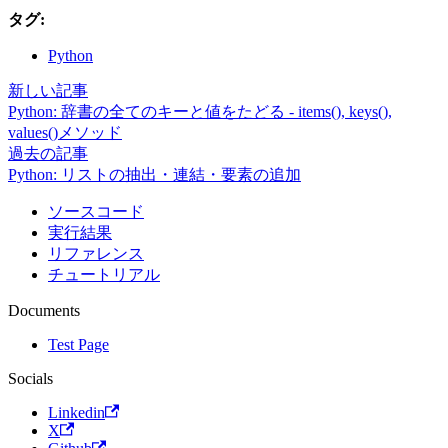
タグ:
Python
新しい記事
Python: 辞書の全てのキーと値をたどる - items(), keys(),
values()メソッド
過去の記事
Python: リストの抽出・連結・要素の追加
ソースコード
実行結果
リファレンス
チュートリアル
Documents
Test Page
Socials
Linkedin
X