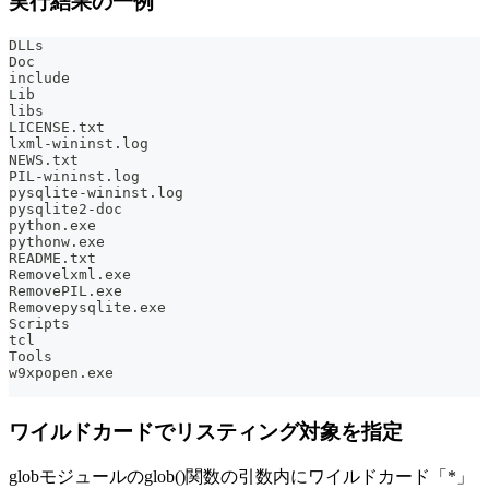
実行結果の一例
DLLs
Doc
include
Lib
libs
LICENSE.txt
lxml-wininst.log
NEWS.txt
PIL-wininst.log
pysqlite-wininst.log
pysqlite2-doc
python.exe
pythonw.exe
README.txt
Removelxml.exe
RemovePIL.exe
Removepysqlite.exe
Scripts
tcl
Tools
w9xpopen.exe
ワイルドカードでリスティング対象を指定
globモジュールのglob()関数の引数内にワイルドカード「*」