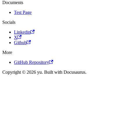
Documents
Test Page
Socials
Linkedin
X
Github
More
GitHub Repository
Copyright © 2026 yu. Built with Docusaurus.