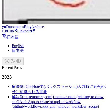
yu
Documents
Blog
Archive
GitHub
LinkedIn
日本語
English
日本語
Recent Posts
2023
解決例: OneNoteで(バックスラッシュ)入力時に¥(円)記
号に変換される事象
解決例: ! [remote rejected] main -> main (refusing to allow
an OAuth App to create or update workflow
`.github/workflows/xxx.yml` without `workflow` scope)