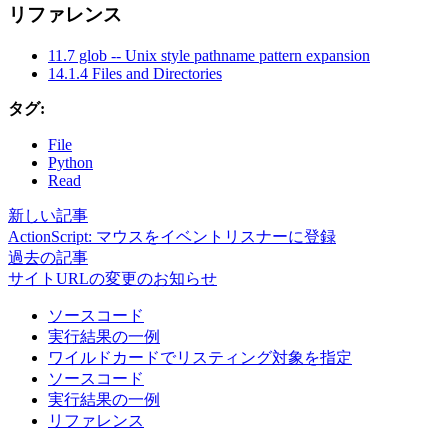
リファレンス
11.7 glob -- Unix style pathname pattern expansion
14.1.4 Files and Directories
タグ:
File
Python
Read
新しい記事
ActionScript: マウスをイベントリスナーに登録
過去の記事
サイトURLの変更のお知らせ
ソースコード
実行結果の一例
ワイルドカードでリスティング対象を指定
ソースコード
実行結果の一例
リファレンス