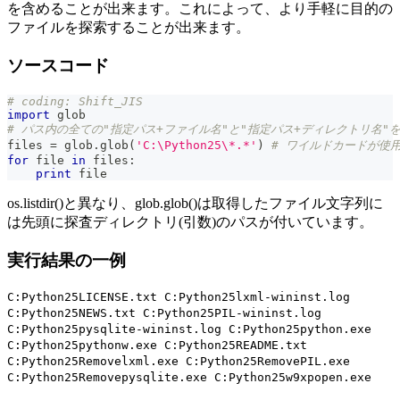
を含めることが出来ます。これによって、より手軽に目的の
ファイルを探索することが出来ます。
ソースコード
# coding: Shift_JIS
import
 glob
# パス内の全ての"指定パス+ファイル名"と"指定パス+ディレクトリ名"
files 
=
 glob
.
glob
(
'C:\Python25\*.*'
)
# ワイルドカードが使
for
file
in
 files
:
print
file
os.listdir()と異なり、glob.glob()は取得したファイル文字列に
は先頭に探査ディレクトリ(引数)のパスが付いています。
実行結果の一例
C:Python25LICENSE.txt C:Python25lxml-wininst.log
C:Python25NEWS.txt C:Python25PIL-wininst.log
C:Python25pysqlite-wininst.log C:Python25python.exe
C:Python25pythonw.exe C:Python25README.txt
C:Python25Removelxml.exe C:Python25RemovePIL.exe
C:Python25Removepysqlite.exe C:Python25w9xpopen.exe