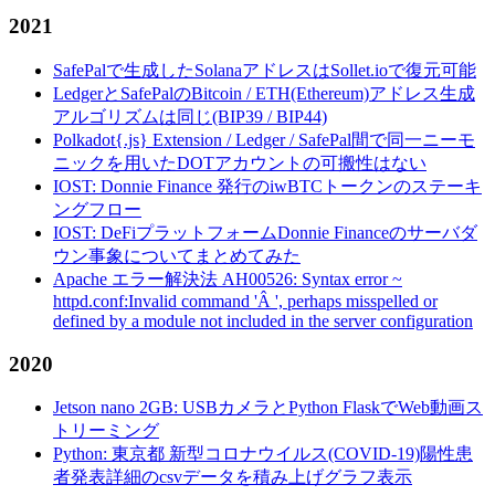
2021
SafePalで生成したSolanaアドレスはSollet.ioで復元可能
LedgerとSafePalのBitcoin / ETH(Ethereum)アドレス生成
アルゴリズムは同じ(BIP39 / BIP44)
Polkadot{.js} Extension / Ledger / SafePal間で同一ニーモ
ニックを用いたDOTアカウントの可搬性はない
IOST: Donnie Finance 発行のiwBTCトークンのステーキ
ングフロー
IOST: DeFiプラットフォームDonnie Financeのサーバダ
ウン事象についてまとめてみた
Apache エラー解決法 AH00526: Syntax error ~
httpd.conf:Invalid command 'Â ', perhaps misspelled or
defined by a module not included in the server configuration
2020
Jetson nano 2GB: USBカメラとPython FlaskでWeb動画ス
トリーミング
Python: 東京都 新型コロナウイルス(COVID-19)陽性患
者発表詳細のcsvデータを積み上げグラフ表示