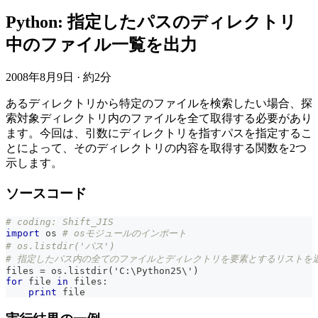
Python: 指定したパスのディレクトリ
中のファイル一覧を出力
2008年8月9日
·
約2分
あるディレクトリから特定のファイルを検索したい場合、探
索対象ディレクトリ内のファイルを全て取得する必要があり
ます。今回は、引数にディレクトリを指すパスを指定するこ
とによって、そのディレクトリの内容を取得する関数を2つ
示します。
ソースコード
# coding: Shift_JIS
import
 os 
# osモジュールのインポート
# os.listdir('パス')
# 指定したパス内の全てのファイルとディレクトリを要素とするリストを
files 
=
 os
.
listdir
(
'C
:
\Python25\'
)
for
file
in
 files
:
print
file