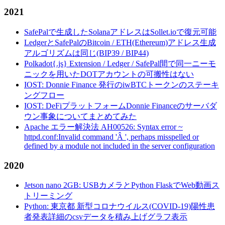
2021
SafePalで生成したSolanaアドレスはSollet.ioで復元可能
LedgerとSafePalのBitcoin / ETH(Ethereum)アドレス生成
アルゴリズムは同じ(BIP39 / BIP44)
Polkadot{.js} Extension / Ledger / SafePal間で同一ニーモ
ニックを用いたDOTアカウントの可搬性はない
IOST: Donnie Finance 発行のiwBTCトークンのステーキ
ングフロー
IOST: DeFiプラットフォームDonnie Financeのサーバダ
ウン事象についてまとめてみた
Apache エラー解決法 AH00526: Syntax error ~
httpd.conf:Invalid command 'Â ', perhaps misspelled or
defined by a module not included in the server configuration
2020
Jetson nano 2GB: USBカメラとPython FlaskでWeb動画ス
トリーミング
Python: 東京都 新型コロナウイルス(COVID-19)陽性患
者発表詳細のcsvデータを積み上げグラフ表示