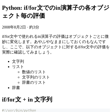
Python: if/for文でのin演算子の各オブジ
ェクト毎の評価
2008年8月2日
·
約3分
if/for文中で使われるin演算子の評価はオブジェクトごとに微
妙に変化します。あやふやなままにしておくのもなんです
し、ここで、以下のオブジェクトに対するif/for文中の評価を
実際に確認してみましょう。
文字列
リスト
数値のリスト
文字列のリスト
辞書のリスト
辞書
if/for文 + in 文字列
#!/usr/bin/python