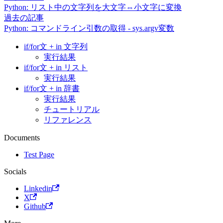
Python: リスト中の文字列を大文字⇔小文字に変換
過去の記事
Python: コマンドライン引数の取得 - sys.argv変数
if/for文 + in 文字列
実行結果
if/for文 + in リスト
実行結果
if/for文 + in 辞書
実行結果
チュートリアル
リファレンス
Documents
Test Page
Socials
Linkedin
X
Github