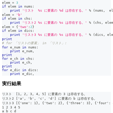
elem 
=
3
if
 elem 
in
 nums
:
print
'リスト  %s に要素の %d は存在する。'
%
(
nums
,
  e
elem 
=
'b'
if
 elem 
in
 chs
:
print
'リスト2 %s に要素の %s は存在する。'
%
(
chs
,
 ele
elem 
=
{
'two'
:
2
}
if
 elem 
in
 dics
:
print
'リスト3 %s に要素の %s は存在する。'
%
(
dics
,
 el
print
# for 「リストの要素」 in 「リスト」:
for
 e_num 
in
 nums
:
print
 e_num
,
print
for
 e_ch 
in
 chs
:
print
 e_ch
,
print
for
 e_dic 
in
 dics
:
print
 e_dic
,
実行結果
リスト  [1, 2, 3, 4, 5] に要素の 3 は存在する。
リスト2 ['a', 'b', 'c', 'd'] に要素の b は存在する。
リスト3 [{'one': 1}, {'two': 2}, {'three': 3}, {'fou
1 2 3 4 5
a b c d