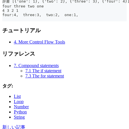
辞書 [{'one': 1}, {'two': 2}, {'three': 3}, {'four
four three two one
4 3 2 1
four:4,  three:3,  two:2,  one:1,
チュートリアル
4. More Control Flow Tools
リファレンス
7. Compound statements
7.1 The if statement
7.3 The for statement
タグ:
List
Loop
Number
Python
String
新しい記事