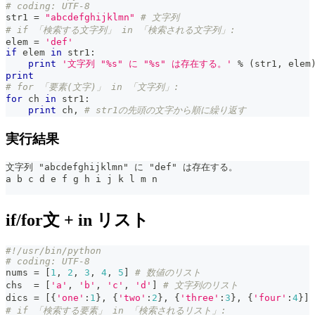
# coding: UTF-8
str1 
=
"abcdefghijklmn"
# 文字列
# if 「検索する文字列」 in 「検索される文字列」:
elem 
=
'def'
if
 elem 
in
 str1
:
print
'文字列 "%s" に "%s" は存在する。'
%
(
str1
,
 elem
print
# for 「要素(文字)」 in 「文字列」:
for
 ch 
in
 str1
:
print
 ch
,
# str1の先頭の文字から順に繰り返す
実行結果
文字列 "abcdefghijklmn" に "def" は存在する。
a b c d e f g h i j k l m n
if/for文 + in リスト
#!/usr/bin/python
# coding: UTF-8
nums 
=
[
1
,
2
,
3
,
4
,
5
]
# 数値のリスト
chs  
=
[
'a'
,
'b'
,
'c'
,
'd'
]
# 文字列のリスト
dics 
=
[
{
'one'
:
1
}
,
{
'two'
:
2
}
,
{
'three'
:
3
}
,
{
'four'
:
4
}
]
# if 「検索する要素」 in 「検索されるリスト」: