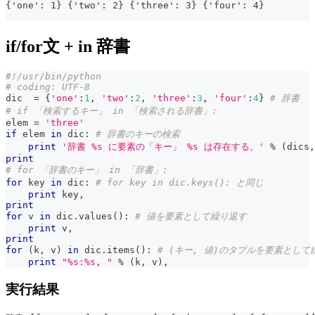
{'one': 1} {'two': 2} {'three': 3} {'four': 4}
if/for文 + in 辞書
#!/usr/bin/python
# coding: UTF-8
dic  
=
{
'one'
:
1
,
'two'
:
2
,
'three'
:
3
,
'four'
:
4
}
# 辞書
# if 「検索するキー」 in 「検索される辞書」:
elem 
=
'three'
if
 elem 
in
 dic
:
# 辞書のキーの検索
print
'辞書 %s に要素の「キー」 %s は存在する。'
%
(
dics
,
print
# for 「辞書のキー」 in 「辞書」:
for
 key 
in
 dic
:
# for key in dic.keys(): と同じ
print
 key
,
print
for
 v 
in
 dic
.
values
(
)
:
# 値を要素として繰り返す
print
 v
,
print
for
(
k
,
 v
)
in
 dic
.
items
(
)
:
# (キー, 値)のタプルを要素として
print
"%s:%s, "
%
(
k
,
 v
)
,
実行結果