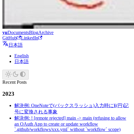
yu
Documents
Blog
Archive
GitHub
LinkedIn
日本語
English
日本語
Recent Posts
2023
解決例: OneNoteで(バックスラッシュ)入力時に¥(円)記
号に変換される事象
解決例: ! [remote rejected] main -> main (refusing to allow
an OAuth App to create or update workflow
`.github/workflows/xxx.yml` without `workflow` scope)