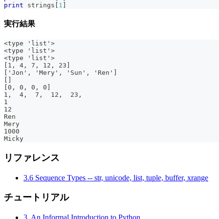
print
 strings
[
1
]
実行結果
<type 'list'>
<type 'list'>
<type 'list'>
[1, 4, 7, 12, 23]
['Jon', 'Mery', 'Sun', 'Ren']
[]
[0, 0, 0, 0]
1,  4,  7,  12,  23,
1
12
Ren
Mery
1000
Micky
リファレンス
3.6 Sequence Types -- str, unicode, list, tuple, buffer, xrange
チュートリアル
3. An Informal Introduction to Python