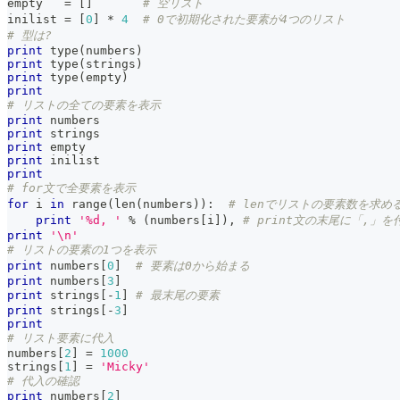
empty   
=
[
]
# 空リスト
inilist 
=
[
0
]
*
4
# 0で初期化された要素が4つのリスト
# 型は?
print
type
(
numbers
)
print
type
(
strings
)
print
type
(
empty
)
print
# リストの全ての要素を表示
print
 numbers
print
 strings
print
 empty
print
 inilist
print
# for文で全要素を表示
for
 i 
in
range
(
len
(
numbers
)
)
:
# lenでリストの要素数を求め
print
'%d, '
%
(
numbers
[
i
]
)
,
# print文の末尾に「,」
print
'\n'
# リストの要素の1つを表示
print
 numbers
[
0
]
# 要素は0から始まる
print
 numbers
[
3
]
print
 strings
[
-
1
]
# 最末尾の要素
print
 strings
[
-
3
]
print
# リスト要素に代入
numbers
[
2
]
=
1000
strings
[
1
]
=
'Micky'
# 代入の確認
print
 numbers
[
2
]