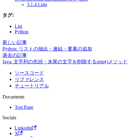
3.1.4 Lists
タグ:
List
Python
新しい記事
Python: リストの抽出・連結・要素の追加
過去の記事
Java: 文字列の先頭・末尾の文字を削除するstrip()メソッド
ソースコード
リファレンス
チュートリアル
Documents
Test Page
Socials
Linkedin
X