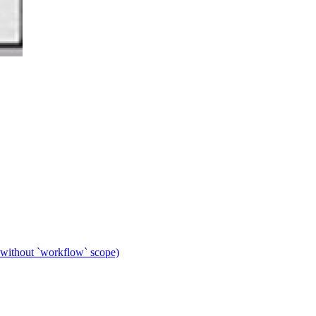
 without `workflow` scope)