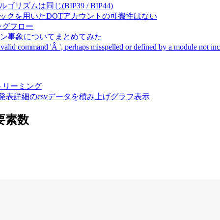
成アルゴリズムは同じ(BIP39 / BIP44)
Pal間で同一ニーモニックを用いたDOTアカウントの可搬性はない
ーキングフロー
サーバダウン事象についてまとめてみた
ommand 'Â ', perhaps misspelled or defined by a module not includ
動画ストリーミング
陽性患者発表詳細のcsvデータを積み上げグラフ表示
要素数