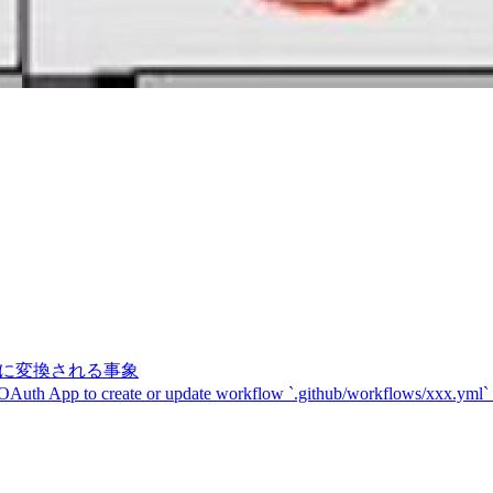
記号に変換される事象
 OAuth App to create or update workflow `.github/workflows/xxx.yml`