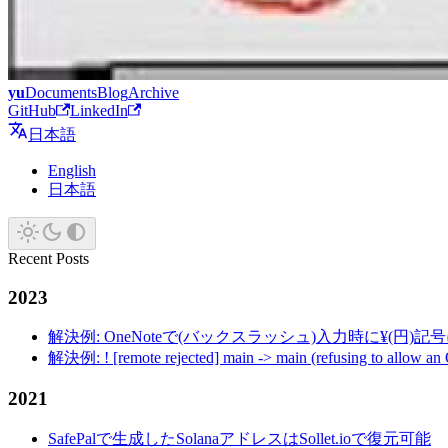
yu
Documents
Blog
Archive
GitHub
LinkedIn
日本語
English
日本語
Recent Posts
2023
解決例: OneNoteで(バックスラッシュ)入力時に¥(円)
解決例: ! [remote rejected] main -> main (refusing to allow an
2021
SafePalで生成したSolanaアドレスはSollet.ioで復元可能