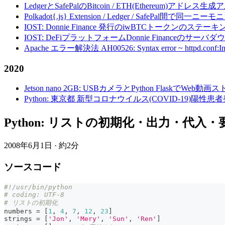
LedgerとSafePalのBitcoin / ETH(Ethereum)アドレス生
Polkadot{.js} Extension / Ledger / Safe
IOST: Donnie Finance 発行のiwBTCトークンのステ
IOST: DeFiプラットフォームDonnie Financeの
Apache エラー解決法 AH00526: Syntax error ~ httpd.conf:Invalid c
2020
Jetson nano 2GB: USBカメラとPython FlaskでWeb
Python: 東京都 新型コロナウイルス(COVID-19)
Python: リストの初期化・出力・代入・
2008年6月1日
·
約2分
ソースコード
#!/usr/bin/python
# coding: UTF-8
# リストの初期化
numbers 
=
[
1
,
4
,
7
,
12
,
23
]
strings 
=
[
'Jon'
,
'Mery'
,
'Sun'
,
'Ren'
]