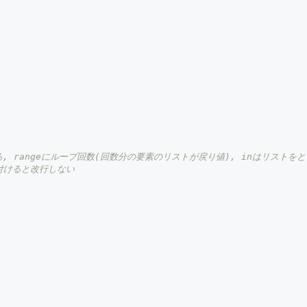
る, rangeにループ回数(回数分の要素のリストが戻り値), inはリストをと
を付けると改行しない