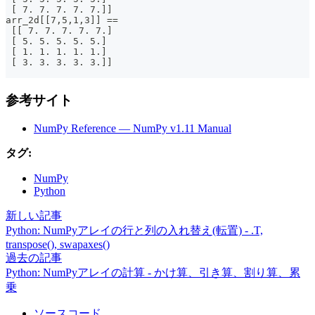
 [ 7. 7. 7. 7. 7.]]
arr_2d[[7,5,1,3]] ==
 [[ 7. 7. 7. 7. 7.]
 [ 5. 5. 5. 5. 5.]
 [ 1. 1. 1. 1. 1.]
 [ 3. 3. 3. 3. 3.]]
参考サイト
NumPy Reference — NumPy v1.11 Manual
タグ:
NumPy
Python
新しい記事
Python: NumPyアレイの行と列の入れ替え(転置) - .T,
transpose(), swapaxes()
過去の記事
Python: NumPyアレイの計算 - かけ算、引き算、割り算、累
乗
ソースコード