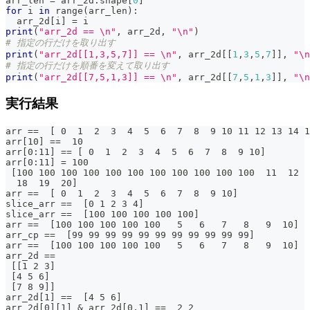
arr_len 
=
 arr_2d
.
shape
[
0
]
for
 i 
in
range
(
arr_len
)
:
  arr_2d
[
i
]
=
 i
print
(
"arr_2d == \n"
,
 arr_2d
,
"\n"
)
# 指定の行だけを取り出す
print
(
"arr_2d[[1,3,5,7]] == \n"
,
 arr_2d
[
[
1
,
3
,
5
,
7
]
]
,
"\n
# 指定の行だけを順番を変えて取り出す
print
(
"arr_2d[[7,5,1,3]] == \n"
,
 arr_2d
[
[
7
,
5
,
1
,
3
]
]
,
"\n
実行結果
arr ==  [ 0  1  2  3  4  5  6  7  8  9 10 11 12 13 14 1
arr[10] ==  10
arr[0:11] == [ 0  1  2  3  4  5  6  7  8  9 10]
arr[0:11] = 100
 [100 100 100 100 100 100 100 100 100 100 100  11  12  
  18  19  20]
arr ==  [ 0  1  2  3  4  5  6  7  8  9 10]
slice_arr ==  [0 1 2 3 4]
slice_arr ==  [100 100 100 100 100]
arr ==  [100 100 100 100 100   5   6   7   8   9  10]
arr_cp ==  [99 99 99 99 99 99 99 99 99 99 99]
arr ==  [100 100 100 100 100   5   6   7   8   9  10]
arr_2d ==
 [[1 2 3]
 [4 5 6]
 [7 8 9]]
arr_2d[1] ==  [4 5 6]
arr_2d[0][1] & arr_2d[0,1] ==  2 2