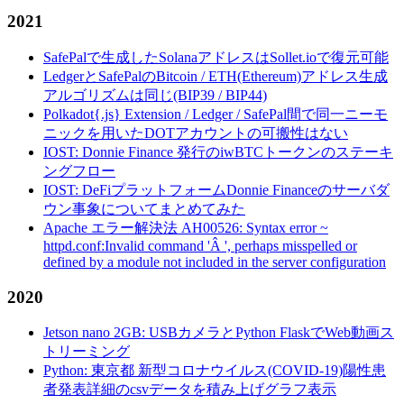
2021
SafePalで生成したSolanaアドレスはSollet.ioで復元可能
LedgerとSafePalのBitcoin / ETH(Ethereum)アドレス生成
アルゴリズムは同じ(BIP39 / BIP44)
Polkadot{.js} Extension / Ledger / SafePal間で同一ニーモ
ニックを用いたDOTアカウントの可搬性はない
IOST: Donnie Finance 発行のiwBTCトークンのステーキ
ングフロー
IOST: DeFiプラットフォームDonnie Financeのサーバダ
ウン事象についてまとめてみた
Apache エラー解決法 AH00526: Syntax error ~
httpd.conf:Invalid command 'Â ', perhaps misspelled or
defined by a module not included in the server configuration
2020
Jetson nano 2GB: USBカメラとPython FlaskでWeb動画ス
トリーミング
Python: 東京都 新型コロナウイルス(COVID-19)陽性患
者発表詳細のcsvデータを積み上げグラフ表示