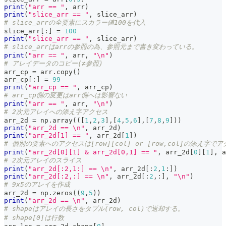
print
(
"arr == "
,
 arr
)
print
(
"slice_arr == "
,
 slice_arr
)
# slice_arrの全要素にスカラー値100を代入
slice_arr
[
:
]
=
100
print
(
"slice_arr == "
,
 slice_arr
)
# slice_arrはarrの参照の為、参照元まで書き変わっている。
print
(
"arr == "
,
 arr
,
"\n"
)
# アレイデータのコピー(≠参照)
arr_cp 
=
 arr
.
copy
(
)
arr_cp
[
:
]
=
99
print
(
"arr_cp == "
,
 arr_cp
)
# arr_cp側の変更はarr側へは影響ない
print
(
"arr == "
,
 arr
,
"\n"
)
# 2次元アレイへの添え字アクセス
arr_2d 
=
 np
.
array
(
(
[
1
,
2
,
3
]
,
[
4
,
5
,
6
]
,
[
7
,
8
,
9
]
)
)
print
(
"arr_2d == \n"
,
 arr_2d
)
print
(
"arr_2d[1] == "
,
 arr_2d
[
1
]
)
# 個別の要素へのアクセスは[row][col] or [row,col]の添え字で
print
(
"arr_2d[0][1] & arr_2d[0,1] == "
,
 arr_2d
[
0
]
[
1
]
,
 a
# 2次元アレイのスライス
print
(
"arr_2d[:2,1:] == \n"
,
 arr_2d
[
:
2
,
1
:
]
)
print
(
"arr_2d[:2,:] == \n"
,
 arr_2d
[
:
2
,
:
]
,
"\n"
)
# 9x5のアレイを作成
arr_2d 
=
 np
.
zeros
(
(
9
,
5
)
)
print
(
"arr_2d == \n"
,
 arr_2d
)
# shapeはアレイの長さをタプル(row, col)で返却する。
# shape[0]は行数