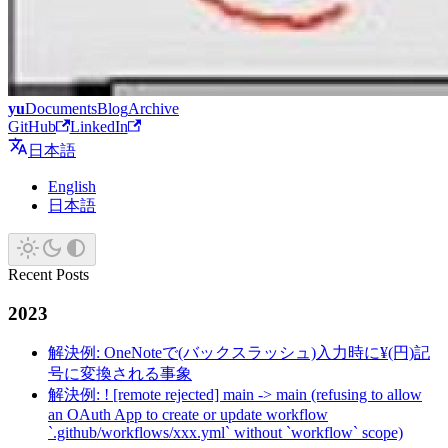
yu
Documents
Blog
Archive
GitHub
LinkedIn
日本語
English
日本語
Recent Posts
2023
解決例: OneNoteで(バックスラッシュ)入力時に¥(円)記
号に変換される事象
解決例: ! [remote rejected] main -> main (refusing to allow
an OAuth App to create or update workflow
`.github/workflows/xxx.yml` without `workflow` scope)