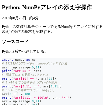
Python: NumPyアレイの添え字操作
2016年8月28日
·
約4分
Pythonの数値計算モジュールであるNumPyのアレイに対する
添え字操作の基本を記載する。
ソースコード
Python3系で記述している。
import
 numpy 
as
 np
# 1行21列のアレイをa rangeメソッドで作成
arr 
=
 np
.
arange
(
0
,
21
)
print
(
"arr == "
,
 arr
)
# 添え字による要素へのアクセス
print
(
"arr[10] == "
,
 arr
[
10
]
)
# 0〜10までの要素をもつアレイを出力
print
(
"arr[0:11] =="
,
 arr
[
0
:
11
]
)
# 0〜10迄の要素にスカラー値を代入
arr
[
0
:
11
]
=
100
print
(
"arr[0:11] = 100\n"
,
 arr
,
"\n"
)
arr 
=
 np
.
arange
(
0
,
11
)
slice_arr 
=
 arr
[
0
:
5
]