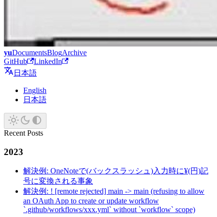
yu
Documents
Blog
Archive
GitHub
LinkedIn
日本語
English
日本語
Recent Posts
2023
解決例: OneNoteで(バックスラッシュ)入力時に¥(円)記
号に変換される事象
解決例: ! [remote rejected] main -> main (refusing to allow
an OAuth App to create or update workflow
`.github/workflows/xxx.yml` without `workflow` scope)