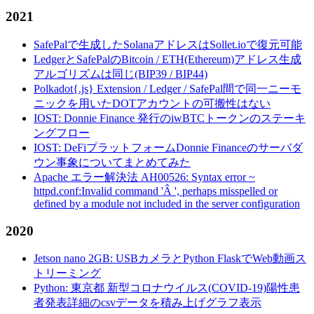
2021
SafePalで生成したSolanaアドレスはSollet.ioで復元可能
LedgerとSafePalのBitcoin / ETH(Ethereum)アドレス生成
アルゴリズムは同じ(BIP39 / BIP44)
Polkadot{.js} Extension / Ledger / SafePal間で同一ニーモ
ニックを用いたDOTアカウントの可搬性はない
IOST: Donnie Finance 発行のiwBTCトークンのステーキ
ングフロー
IOST: DeFiプラットフォームDonnie Financeのサーバダ
ウン事象についてまとめてみた
Apache エラー解決法 AH00526: Syntax error ~
httpd.conf:Invalid command 'Â ', perhaps misspelled or
defined by a module not included in the server configuration
2020
Jetson nano 2GB: USBカメラとPython FlaskでWeb動画ス
トリーミング
Python: 東京都 新型コロナウイルス(COVID-19)陽性患
者発表詳細のcsvデータを積み上げグラフ表示