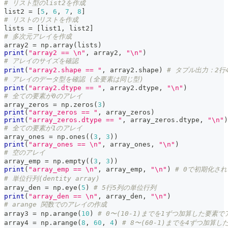
# リスト型のlist2を作成
list2 
=
[
5
,
6
,
7
,
8
]
# リストのリストを作成
lists 
=
[
list1
,
 list2
]
# 多次元アレイを作成
array2 
=
 np
.
array
(
lists
)
print
(
"array2 == \n"
,
 array2
,
"\n"
)
# アレイのサイズを確認
print
(
"array2.shape == "
,
 array2
.
shape
)
# タプル出力：2行
# アレイのデータ型を確認 (全要素は同じ型)
print
(
"array2.dtype == "
,
 array2
.
dtype
,
"\n"
)
# 全ての要素が0のアレイ
array_zeros 
=
 np
.
zeros
(
3
)
print
(
"array_zeros == "
,
 array_zeros
)
print
(
"array_zeros.dtype == "
,
 array_zeros
.
dtype
,
"\n"
)
# 全ての要素が1のアレイ
array_ones 
=
 np
.
ones
(
(
3
,
3
)
)
print
(
"array_ones == \n"
,
 array_ones
,
"\n"
)
# 空のアレイ
array_emp 
=
 np
.
empty
(
(
3
,
3
)
)
print
(
"array_emp == \n"
,
 array_emp
,
"\n"
)
# 0で初期化さ
# 単位行列(dentity array)
array_den 
=
 np
.
eye
(
5
)
# 5行5列の単位行列
print
(
"array_den == \n"
,
 array_den
,
"\n"
)
# arange 関数でのアレイの作成
array3 
=
 np
.
arange
(
10
)
# 0〜(10-1)までを1ずつ加算した要素
array4 
=
 np
.
arange
(
8
,
60
,
4
)
# 8〜(60-1)までを4ずつ加算