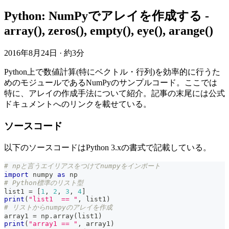
Python: NumPyでアレイを作成する -
array(), zeros(), empty(), eye(), arange()
2016年8月24日
·
約3分
Python上で数値計算(特にベクトル・行列)を効率的に行うた
めのモジュールであるNumPyのサンプルコード。ここでは
特に、アレイの作成手法について紹介。記事の末尾には公式
ドキュメントへのリンクを載せている。
ソースコード
以下のソースコードはPython 3.xの書式で記載している。
# npと言うエイリアスをつけてnumpyをインポート
import
 numpy 
as
 np
# Python標準のリスト型
list1 
=
[
1
,
2
,
3
,
4
]
print
(
"list1  == "
,
 list1
)
# リストからnumpyのアレイを作成
array1 
=
 np
.
array
(
list1
)
print
(
"array1 == "
,
 array1
)