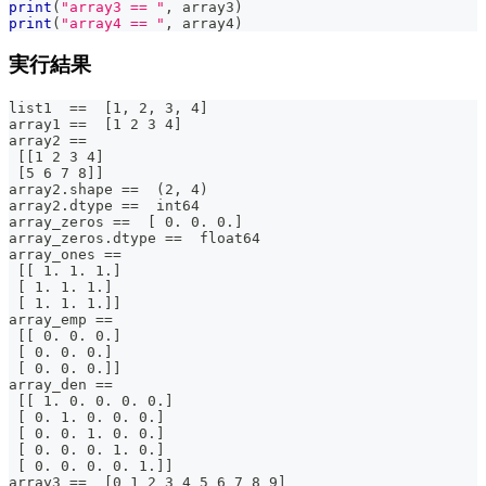
print
(
"array3 == "
,
 array3
)
print
(
"array4 == "
,
 array4
)
実行結果
list1  ==  [1, 2, 3, 4]
array1 ==  [1 2 3 4]
array2 ==
 [[1 2 3 4]
 [5 6 7 8]]
array2.shape ==  (2, 4)
array2.dtype ==  int64
array_zeros ==  [ 0. 0. 0.]
array_zeros.dtype ==  float64
array_ones ==
 [[ 1. 1. 1.]
 [ 1. 1. 1.]
 [ 1. 1. 1.]]
array_emp ==
 [[ 0. 0. 0.]
 [ 0. 0. 0.]
 [ 0. 0. 0.]]
array_den ==
 [[ 1. 0. 0. 0. 0.]
 [ 0. 1. 0. 0. 0.]
 [ 0. 0. 1. 0. 0.]
 [ 0. 0. 0. 1. 0.]
 [ 0. 0. 0. 0. 1.]]
array3 ==  [0 1 2 3 4 5 6 7 8 9]