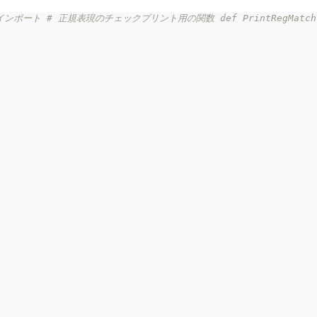
インポート # 正規表現のチェックプリント用の関数 def PrintRegMatch(pat