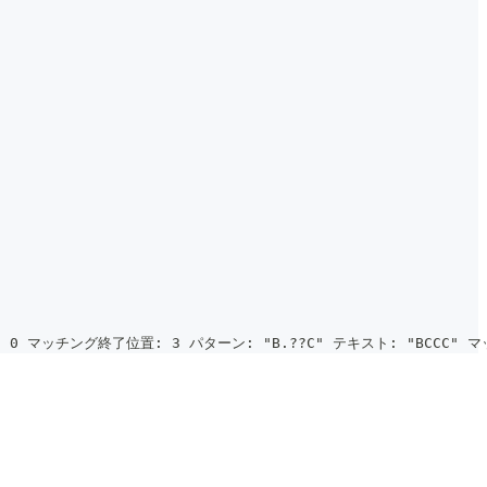
 0 マッチング終了位置: 3 パターン: "B.??C" テキスト: "BCCC"