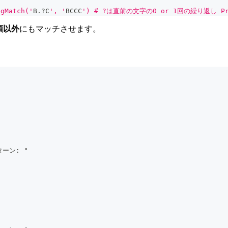
gMatch('
B
.
?C
', '
BCCC
') # ?は直前の文字の0 or 1回の繰り返し Pri
頭以外
にもマッチさせます。
ーン: "