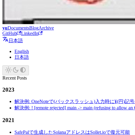
yu
Documents
Blog
Archive
GitHub
LinkedIn
日本語
English
日本語
Recent Posts
2023
解決例: OneNoteで(バックスラッシュ)入力時に¥(円)
解決例: ! [remote rejected] main -> main (refusing to allow an
2021
SafePalで生成したSolanaアドレスはSollet.ioで復元可能