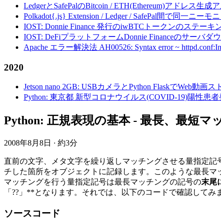
LedgerとSafePalのBitcoin / ETH(Ethereum)アドレス生
Polkadot{.js} Extension / Ledger / Safe
IOST: Donnie Finance 発行のiwBTCトークンのステ
IOST: DeFiプラットフォームDonnie Financeの
Apache エラー解決法 AH00526: Syntax error ~ httpd.conf:Invalid c
2020
Jetson nano 2GB: USBカメラとPython FlaskでWeb
Python: 東京都 新型コロナウイルス(COVID-19)
Python: 正規表現の基本 - 最長、最短
2008年8月8日
·
約3分
直前の文字、メタ文字を繰り返しマッチングさせる量指定記号
チした箇所をオブジェクトに記録します。このような最長マ
マッチングを行う量指定記号は最長マッチングの記号の
末尾
「??」**となります。それでは、以下のコードで確認してみ
ソースコード