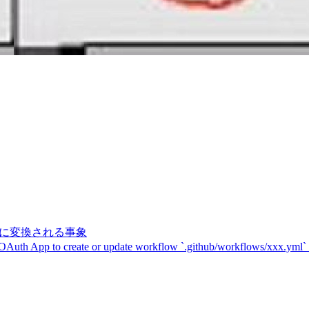
記号に変換される事象
 OAuth App to create or update workflow `.github/workflows/xxx.yml`