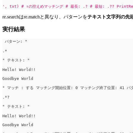
', txt) # ↑の控えめマッチング # 最長: .? # 最短: .?? PrintRe
re.searchはre.matchと異なり、パターンを
テキスト文字列の先
実行結果
 パターン: "
.*
" テキスト: "
Hello! World!!
Goodbye World
" マッチ : する マッチング開始位置: 0 マッチング終了位置: 41 パタ
.*?
" テキスト: "
Hello! World!!
Goodbye World