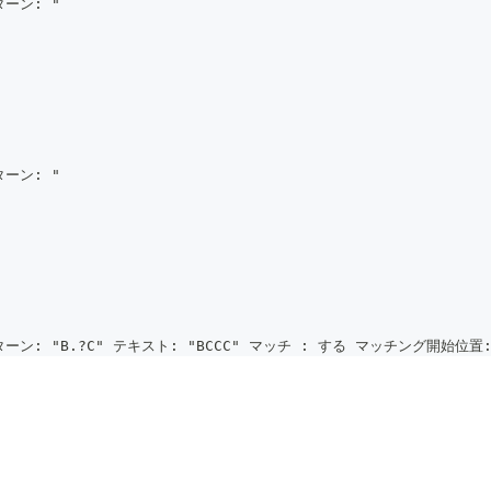
ーン: "
ーン: "
ン: "B.?C" テキスト: "BCCC" マッチ : する マッチング開始位置: