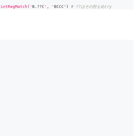
ntRegMatch('
B
.
??C
', '
BCCC'
)
# ??はその控えめ(ry 