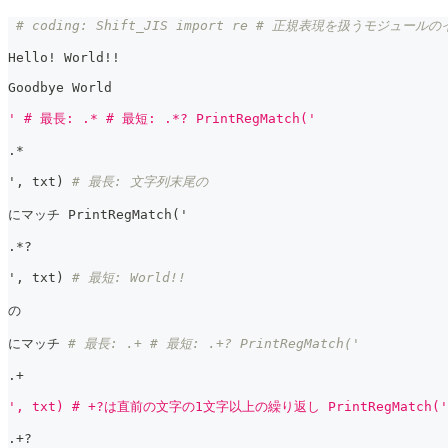
# coding: Shift_JIS import re # 正規表現を扱うモジュールの
Hello! World!!
Goodbye World
' # 最長: .* # 最短: .*? PrintRegMatch('
.
*
'
,
 txt
)
# 最長: 文字列末尾の
にマッチ PrintRegMatch
(
'
.
*
?
'
,
 txt
)
# 最短: World!!
の
にマッチ 
# 最長: .+ # 最短: .+? PrintRegMatch('
.
+
', txt) # +?は直前の文字の1文字以上の繰り返し PrintRegMatch('
.
+
?