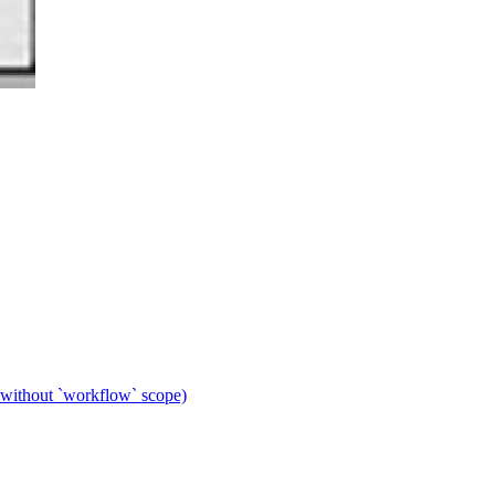
 without `workflow` scope)