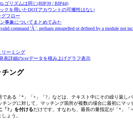
成アルゴリズムは同じ(BIP39 / BIP44)
Pal間で同一ニーモニックを用いたDOTアカウントの可搬性はない
ーキングフロー
サーバダウン事象についてまとめてみた
ommand 'Â ', perhaps misspelled or defined by a module not includ
動画ストリーミング
陽性患者発表詳細のcsvデータを積み上げグラフ表示
マッチング
である「*」「+」「?」などは、テキスト中にその繰り返し
ッチングに対して、マッチング箇所が複数の場合に最初にマッチ
に「?」を付ける
だけです。すなわち、最長の量指定が「*」「+
ましょう。