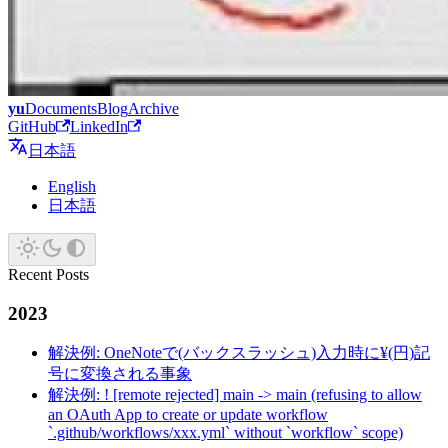
yu
Documents
Blog
Archive
GitHub
LinkedIn
日本語
English
日本語
Recent Posts
2023
解決例: OneNoteで(バックスラッシュ)入力時に¥(円)記
号に変換される事象
解決例: ! [remote rejected] main -> main (refusing to allow
an OAuth App to create or update workflow
`.github/workflows/xxx.yml` without `workflow` scope)