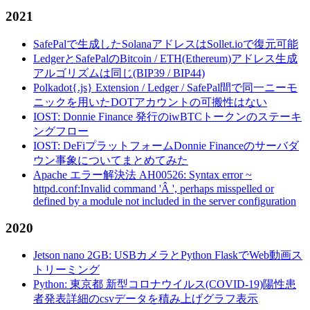
2021
SafePalで生成したSolanaアドレスはSollet.ioで復元可能
LedgerとSafePalのBitcoin / ETH(Ethereum)アドレス生成
アルゴリズムは同じ(BIP39 / BIP44)
Polkadot{.js} Extension / Ledger / SafePal間で同一ニーモ
ニックを用いたDOTアカウントの可搬性はない
IOST: Donnie Finance 発行のiwBTCトークンのステーキ
ングフロー
IOST: DeFiプラットフォームDonnie Financeのサーバダ
ウン事象についてまとめてみた
Apache エラー解決法 AH00526: Syntax error ~
httpd.conf:Invalid command 'Â ', perhaps misspelled or
defined by a module not included in the server configuration
2020
Jetson nano 2GB: USBカメラとPython FlaskでWeb動画ス
トリーミング
Python: 東京都 新型コロナウイルス(COVID-19)陽性患
者発表詳細のcsvデータを積み上げグラフ表示