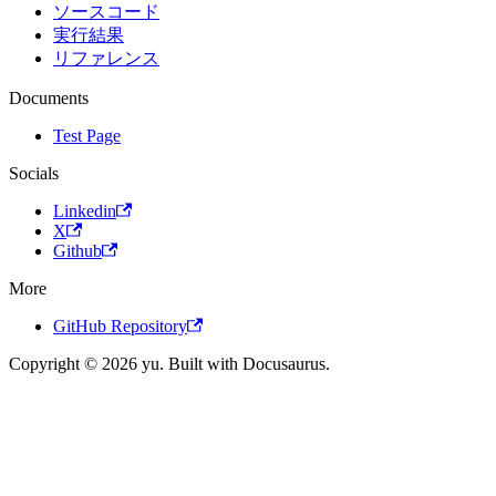
ソースコード
実行結果
リファレンス
Documents
Test Page
Socials
Linkedin
X
Github
More
GitHub Repository
Copyright © 2026 yu. Built with Docusaurus.