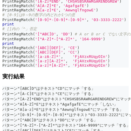
PrintRegMatch
(
'[A-Z]*END'
,
'CHSHSBSRAWRGARENDGREW'
)
PrintRegMatch
(
'A[A-Z]*E'
,
'AgafgafE'
)
PrintRegMatch
(
'A[a-z]*E'
,
'AewnglfngowE'
)
# [0-9]は0～9の数字の内どれか1つの意
PrintRegMatch
(
'[0-9]*-[0-9]*-[0-9]*'
,
'03-3333-2222'
)
print
# []内の「^」否定
PrintRegMatch
(
'[^ABC]D'
,
'DD'
)
# A or B or C でない文
PrintRegMatch
(
'[^A-Z]*-[^A-Z]*'
,
'164-9999'
)
print
PrintRegMatch
(
'[ABC][DEF]'
,
'CE'
)
PrintRegMatch
(
'[ABC][DEF]'
,
'CC'
)
PrintRegMatch
(
'[a-zA-Z]*'
,
'FjAVzxRUqyOIn'
)
PrintRegMatch
(
'[a-z][A-Z]*'
,
'FjAVzxRUqyOIn'
)
PrintRegMatch
(
'[a-z]*[A-Z]*'
,
'FjAVzxRUqyOIn'
)
実行結果
パターン"[ABC]D"はテキスト"CD"にマッチ「する」
パターン"[A-C]E"はテキスト"CE"にマッチ「する」
パターン"[A-Z]*END"はテキスト"CHSHSBSRAWRGARENDGREW"にマ
パターン"A[A-Z]*E"はテキスト"AgafgafE"にマッチ「しない」
パターン"A[a-z]*E"はテキスト"AewnglfngowE"にマッチ「する」
パターン"[0-9]*-[0-9]*-[0-9]*"はテキスト"03-3333-2222"
パターン"[^ABC]D"はテキスト"DD"にマッチ「する」
パターン"[^A-Z]*-[^A-Z]*"はテキスト"164-9999"にマッチ「する」
パターン"[ABC][DEF]"はテキスト"CE"にマッチ「する」