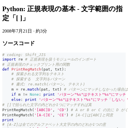
Python: 正規表現の基本 - 文字範囲の指
定「[ ]」
2008年7月21日
·
約3分
ソースコード
# coding: Shift_JIS
import
 re 
# 正規表現を扱うモジュールのインポート
# 正規表現のチェックプリント用の関数
def
PrintRegMatch
(
pat
,
 txt
)
:
# 探索される文字列をテキスト
# 探索する  文字列をパターン
# 書式: re.match(パターン, テキスト)
    m 
=
 re
.
match
(
pat
,
 txt
)
# パターンにマッチしなかった場合は
if
 m 
!=
None
:
print
'パターン"%s"はテキスト"%s"にマッチ
else
:
print
'パターン"%s"はテキスト"%s"にマッチ「しない」
# []で括られた文字の内どれか1つにマッチすれば真
PrintRegMatch
(
'[ABC]D'
,
'CD'
)
# A or B or C の次に D
PrintRegMatch
(
'[A-C]E'
,
'CE'
)
# [A-C]は[ABC]と同意
print
# [A-Z]は全てのアルファベット大文字の内のどれか1つの意