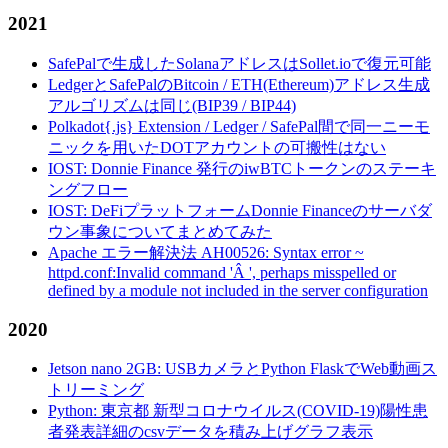
2021
SafePalで生成したSolanaアドレスはSollet.ioで復元可能
LedgerとSafePalのBitcoin / ETH(Ethereum)アドレス生成
アルゴリズムは同じ(BIP39 / BIP44)
Polkadot{.js} Extension / Ledger / SafePal間で同一ニーモ
ニックを用いたDOTアカウントの可搬性はない
IOST: Donnie Finance 発行のiwBTCトークンのステーキ
ングフロー
IOST: DeFiプラットフォームDonnie Financeのサーバダ
ウン事象についてまとめてみた
Apache エラー解決法 AH00526: Syntax error ~
httpd.conf:Invalid command 'Â ', perhaps misspelled or
defined by a module not included in the server configuration
2020
Jetson nano 2GB: USBカメラとPython FlaskでWeb動画ス
トリーミング
Python: 東京都 新型コロナウイルス(COVID-19)陽性患
者発表詳細のcsvデータを積み上げグラフ表示