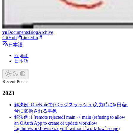
yu
Documents
Blog
Archive
GitHub
LinkedIn
日本語
English
日本語
Recent Posts
2023
解決例: OneNoteで(バックスラッシュ)入力時に¥(円)記
号に変換される事象
解決例: ! [remote rejected] main -> main (refusing to allow
an OAuth App to create or update workflow
`.github/workflows/xxx.yml` without `workflow` scope)