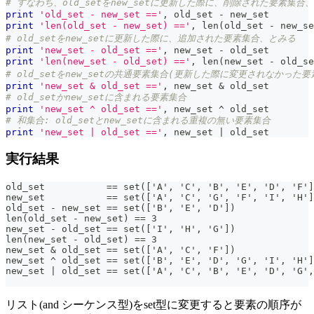
# すなわち、old_setをnew_setに更新した際に、削除された要素集合
print
'old_set - new_set =='
,
 old_set 
-
 new_set
print
'len(old_set - new_set) =='
,
len
(
old_set 
-
 new_se
# old_setをnew_setに更新した際に、追加された要素集合、とみる
print
'new_set - old_set =='
,
 new_set 
-
 old_set
print
'len(new_set - old_set) =='
,
len
(
new_set 
-
 old_se
# old_setをnew_setの共通要素集合(更新した際に変更されなかった
print
'new_set & old_set =='
,
 new_set 
&
 old_set
# old_setかnew_setに含まれる要素集合
print
'new_set ^ old_set =='
,
 new_set 
^
 old_set
# 和集合: old_setとnew_setに含まれる重複の無い要素集合
print
'new_set | old_set =='
,
 new_set 
|
 old_set
実行結果
old_set           == set(['A', 'C', 'B', 'E', 'D', 'F']
new_set           == set(['A', 'C', 'G', 'F', 'I', 'H']
old_set - new_set == set(['B', 'E', 'D'])
len(old_set - new_set) == 3
new_set - old_set == set(['I', 'H', 'G'])
len(new_set - old_set) == 3
new_set & old_set == set(['A', 'C', 'F'])
new_set ^ old_set == set(['B', 'E', 'D', 'G', 'I', 'H']
new_set | old_set == set(['A', 'C', 'B', 'E', 'D', 'G',
リスト(and シーケンス型)をset型に変更すると要素の順序が