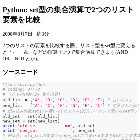
Python: set型の集合演算で2つのリスト
要素を比較
2008年8月7日
·
約3分
2つのリストの要素を比較する際、リスト型をset型に変える
と「-」「&」などの演算子1つで集合演算できます(AND、
OR、NOTとか)。
ソースコード
#!/usr/bin/python
# coding: UTF-8
# リストの比較(by 集合演算)
old_list 
=
[
'A'
,
'B'
,
'C'
,
'D'
,
'E'
,
'F'
]
# 古いリスト
new_list 
=
[
'A'
,
'C'
,
'F'
,
'G'
,
'H'
,
'I'
]
# 更新された新
# 組み込み関数set()を用いて(リストを含む)シーケンス型からset型
old_set 
=
set
(
old_list
)
new_set 
=
set
(
new_list
)
print
'old_set           =='
,
 old_set
print
'new_set           =='
,
 new_set
# 差集合: old_setの要素からnew_setに含まれる要素を削除した要素