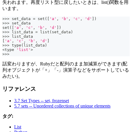
失われます。再度リスト型に戻したいときは、list()関数を用
います。
>>
>
 set_data 
=
set
(
[
'a'
,
'b'
,
'c'
,
'd'
]
)
>>
>
 set_data
set
(
[
'a'
,
'c'
,
'b'
,
'd'
]
)
>>
>
 list_data 
=
list
(
set_data
)
>>
>
 list_data
[
'a'
,
'c'
,
'b'
,
'd'
]
>>
>
type
(
list_data
)
<
type
'list'
>
>>
>
話変わりますが、Rubyだと配列のまま加減算ができます(配
列オブジェクトが「+」「-」演算子などをサポートしている
みたい)。
リファレンス
3.7 Set Types -- set, frozenset
5.7 sets -- Unordered collections of unique elements
タグ:
List