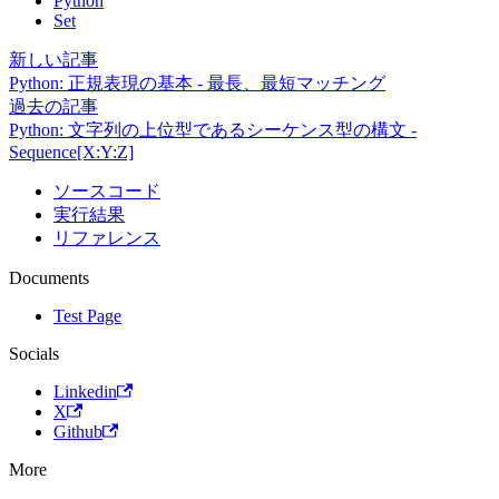
Python
Set
新しい記事
Python: 正規表現の基本 - 最長、最短マッチング
過去の記事
Python: 文字列の上位型であるシーケンス型の構文 -
Sequence[X:Y:Z]
ソースコード
実行結果
リファレンス
Documents
Test Page
Socials
Linkedin
X
Github
More