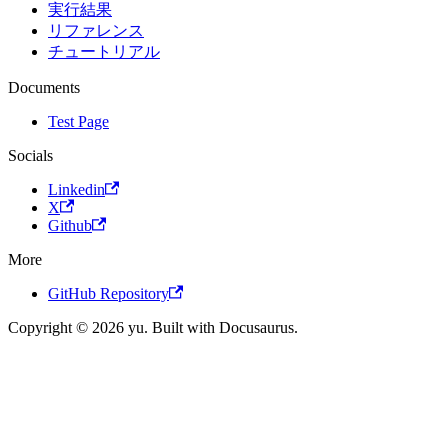
実行結果
リファレンス
チュートリアル
Documents
Test Page
Socials
Linkedin
X
Github
More
GitHub Repository
Copyright © 2026 yu. Built with Docusaurus.