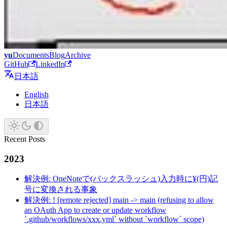
yu
Documents
Blog
Archive
GitHub
LinkedIn
日本語
English
日本語
Recent Posts
2023
解決例: OneNoteで(バックスラッシュ)入力時に¥(円)記
号に変換される事象
解決例: ! [remote rejected] main -> main (refusing to allow
an OAuth App to create or update workflow
`.github/workflows/xxx.yml` without `workflow` scope)