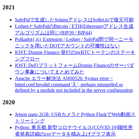
2021
SafePalで生成したSolanaアドレスはSollet.ioで復元可能
LedgerとSafePalのBitcoin / ETH(Ethereum)アドレス生成
アルゴリズムは同じ(BIP39 / BIP44)
Polkadot{.js} Extension / Ledger / SafePal間で同一ニーモ
ニックを用いたDOTアカウントの可搬性はない
IOST: Donnie Finance 発行のiwBTCトークンのステーキ
ングフロー
IOST: DeFiプラットフォームDonnie Financeのサーバダ
ウン事象についてまとめてみた
Apache エラー解決法 AH00526: Syntax error ~
httpd.conf:Invalid command 'Â ', perhaps misspelled or
defined by a module not included in the server configuration
2020
Jetson nano 2GB: USBカメラとPython FlaskでWeb動画ス
トリーミング
Python: 東京都 新型コロナウイルス(COVID-19)陽性患
者発表詳細のcsvデータを積み上げグラフ表示