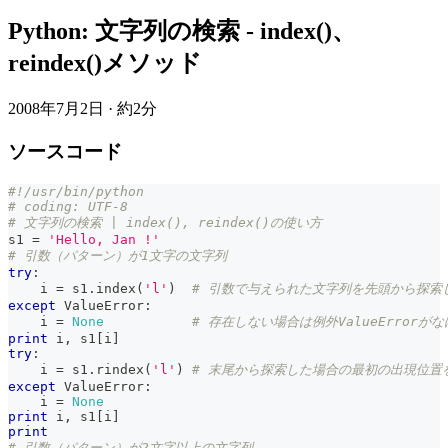
Python: 文字列の検索 - index()、
reindex()メソッド
2008年7月2日
·
約2分
ソースコード
#!/usr/bin/python
# coding: UTF-8
# 文字列の検索 | index(), reindex()の使い方
s1 
=
'Hello, Jan !'
# 引数（パターン）が1文字の文字列
try
:
    i 
=
 s1
.
index
(
'l'
)
# 引数で与えられた文字列を先頭から探索
except
 ValueError
:
    i 
=
None
# 存在しない場合は例外ValueErrorが
print
 i
,
 s1
[
i
]
try
:
    i 
=
 s1
.
rindex
(
'l'
)
# 末尾から探索した場合の最初の出現位置
except
 ValueError
:
    i 
=
None
print
 i
,
 s1
[
i
]
print
# 引数（パターン）が2文字以上の文字列