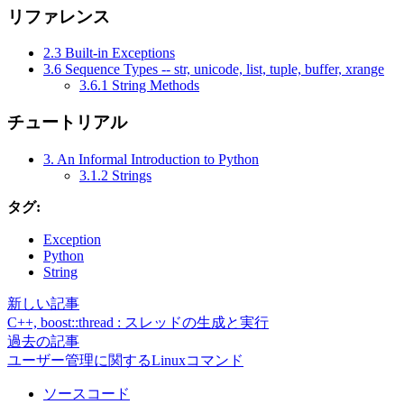
リファレンス
2.3 Built-in Exceptions
3.6 Sequence Types -- str, unicode, list, tuple, buffer, xrange
3.6.1 String Methods
チュートリアル
3. An Informal Introduction to Python
3.1.2 Strings
タグ:
Exception
Python
String
新しい記事
C++, boost::thread : スレッドの生成と実行
過去の記事
ユーザー管理に関するLinuxコマンド
ソースコード