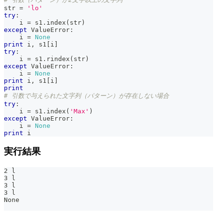
str
=
'lo'
try
:
    i 
=
 s1
.
index
(
str
)
except
 ValueError
:
    i 
=
None
print
 i
,
 s1
[
i
]
try
:
    i 
=
 s1
.
rindex
(
str
)
except
 ValueError
:
    i 
=
None
print
 i
,
 s1
[
i
]
print
# 引数で与えられた文字列（パターン）が存在しない場合
try
:
    i 
=
 s1
.
index
(
'Max'
)
except
 ValueError
:
    i 
=
None
print
 i
実行結果
2 l
3 l
3 l
3 l
None