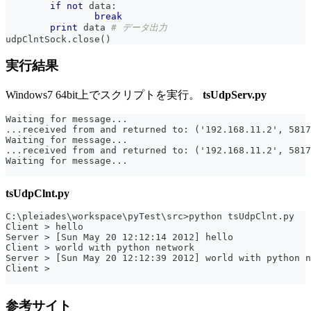
if
not
 data
:
break
print
 data 
# データ出力
udpClntSock
.
close
(
)
実行結果
Windows7 64bit上でスクリプトを実行。
tsUdpServ.py
Waiting for message...
...received from and returned to: ('192.168.11.2', 5817
Waiting for message...
...received from and returned to: ('192.168.11.2', 5817
Waiting for message...
tsUdpClnt.py
C:\pleiades\workspace\pyTest\src>python tsUdpClnt.py
Client > hello
Server > [Sun May 20 12:12:14 2012] hello
Client > world with python network
Server > [Sun May 20 12:12:39 2012] world with python n
Client >
参考サイト