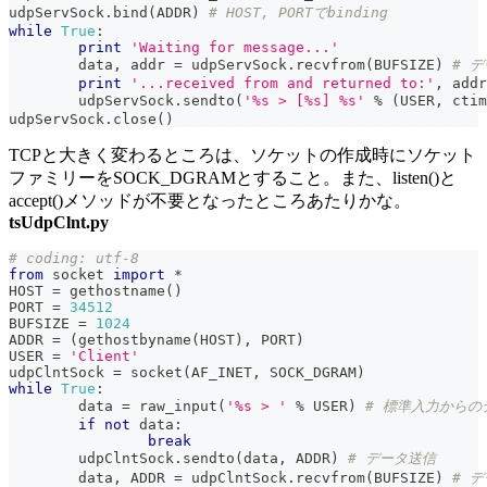
udpServSock
.
bind
(
ADDR
)
# HOST, PORTでbinding
while
True
:
print
'Waiting for message...'
	data
,
 addr 
=
 udpServSock
.
recvfrom
(
BUFSIZE
)
# 
print
'...received from and returned to:'
,
 addr
	udpServSock
.
sendto
(
'%s > [%s] %s'
%
(
USER
,
 ctim
udpServSock
.
close
(
)
TCPと大きく変わるところは、ソケットの作成時にソケット
ファミリーをSOCK_DGRAMとすること。また、listen()と
accept()メソッドが不要となったところあたりかな。
tsUdpClnt.py
# coding: utf-8
from
 socket 
import
*
HOST 
=
 gethostname
(
)
PORT 
=
34512
BUFSIZE 
=
1024
ADDR 
=
(
gethostbyname
(
HOST
)
,
 PORT
)
USER 
=
'Client'
udpClntSock 
=
 socket
(
AF_INET
,
 SOCK_DGRAM
)
while
True
:
	data 
=
raw_input
(
'%s > '
%
 USER
)
# 標準入力からの
if
not
 data
:
break
	udpClntSock
.
sendto
(
data
,
 ADDR
)
# データ送信
	data
,
 ADDR 
=
 udpClntSock
.
recvfrom
(
BUFSIZE
)
# 