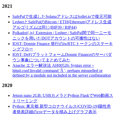
2021
SafePalで生成したSolanaアドレスはSollet.ioで復元可能
LedgerとSafePalのBitcoin / ETH(Ethereum)アドレス生成
アルゴリズムは同じ(BIP39 / BIP44)
Polkadot{.js} Extension / Ledger / SafePal間で同一ニーモ
ニックを用いたDOTアカウントの可搬性はない
IOST: Donnie Finance 発行のiwBTCトークンのステーキ
ングフロー
IOST: DeFiプラットフォームDonnie Financeのサーバダ
ウン事象についてまとめてみた
Apache エラー解決法 AH00526: Syntax error ~
httpd.conf:Invalid command 'Â ', perhaps misspelled or
defined by a module not included in the server configuration
2020
Jetson nano 2GB: USBカメラとPython FlaskでWeb動画ス
トリーミング
Python: 東京都 新型コロナウイルス(COVID-19)陽性患
者発表詳細のcsvデータを積み上げグラフ表示