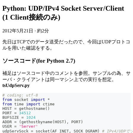
Python: UDP/IPv4 Socket Server/Client
(1 Client接続のみ)
2012年5月21日
·
約2分
先日はTCPでのデータ送受だったので、今回はUDPプロトコ
ルを用いた確認をする。
ソースコード(for Python 2.7)
補足はソースコード中のコメントを参照。サンプルの為、サ
ーバ・クライアントは同一マシン上での実行を想定。
tsUdpServ.py
# coding: utf-8
from
 socket 
import
*
from
 time 
import
 ctime
HOST 
=
 gethostname
(
)
PORT 
=
34512
BUFSIZE 
=
1024
ADDR 
=
(
gethostbyname
(
HOST
)
,
 PORT
)
USER 
=
'Server'
udpServSock 
=
 socket
(
AF_INET
,
 SOCK_DGRAM
)
# IPv4/UDP