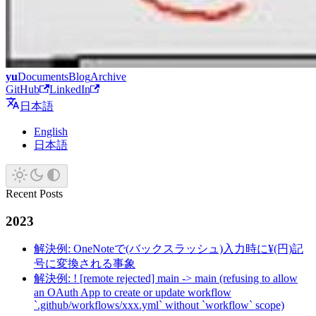
yu
Documents
Blog
Archive
GitHub
LinkedIn
日本語
English
日本語
Recent Posts
2023
解決例: OneNoteで(バックスラッシュ)入力時に¥(円)記
号に変換される事象
解決例: ! [remote rejected] main -> main (refusing to allow
an OAuth App to create or update workflow
`.github/workflows/xxx.yml` without `workflow` scope)