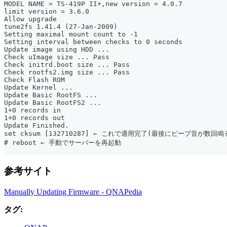
MODEL NAME = TS-419P II+,new version = 4.0.7
limit version = 3.6.0
Allow upgrade
tune2fs 1.41.4 (27-Jan-2009)
Setting maximal mount count to -1
Setting interval between checks to 0 seconds
Update image using HDD ...
Check uImage size ... Pass
Check initrd.boot size ... Pass
Check rootfs2.img size ... Pass
Check Flash ROM
Update Kernel ...
Update Basic RootFS ...
Update Basic RootFS2 ...
1+0 records in
1+0 records out
Update Finished.
set cksum [132710287] ← これで適用完了(最後にビープ音が数回鳴
# reboot ← 手動でサーバーを再起動
参考サイト
Manually Updating Firmware - QNAPedia
タグ: