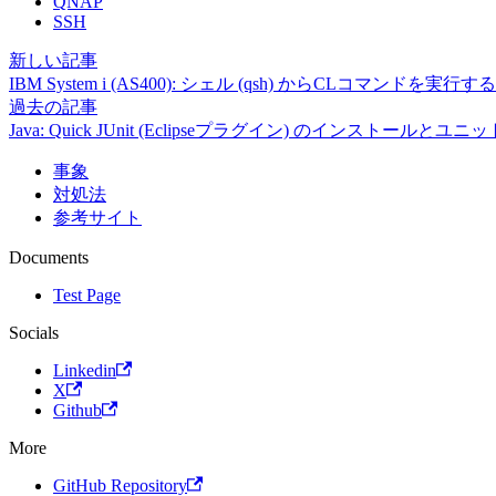
QNAP
SSH
新しい記事
IBM System i (AS400): シェル (qsh) からCLコマンドを実行する
過去の記事
Java: Quick JUnit (Eclipseプラグイン) のインストー
事象
対処法
参考サイト
Documents
Test Page
Socials
Linkedin
X
Github
More
GitHub Repository