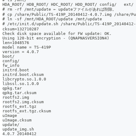
HDA_ROOT/ HDB_ROOT/ HDC_ROOT/ HDD_ROOT/ config/   ext/ 
# rm -rf /mnt/update ← updateファイルがあれば削除。
# cp /share/Public/TS-419P_20140412-4.0.7.img /share/Pu
# ln -sf /mnt/HDA_ROOT/update /mnt/update
# /etc/init.d/update.sh /share/Public/TS-419P_20140
cksum=132710287
Check disk space available for FW update: OK.
Using 120-bit encryption - (QNAPNASVERSION4)
len=1048576
model name = TS-419P
version = 4.0.7
boot/
config/
fw_info
initrd.boot
initrd.boot.cksum
libcrypto.so.1.0.0
libssl.so.1.0.0
qpkg.tar
qpkg.tar.cksum
rootfs2.img
rootfs2.img.cksum
rootfs_ext.tgz
rootfs_ext.tgz.cksum
uImage
uImage.cksum
update/
update_img.sh
4.0.7 20140412