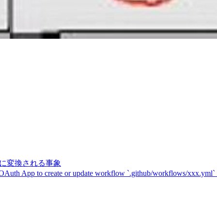
記号に変換される事象
 OAuth App to create or update workflow `.github/workflows/xxx.yml`