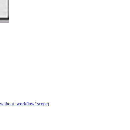
 without `workflow` scope)