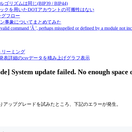
成アルゴリズムは同じ(BIP39 / BIP44)
Pal間で同一ニーモニックを用いたDOTアカウントの可搬性はない
ーキングフロー
サーバダウン事象についてまとめてみた
ommand 'Â ', perhaps misspelled or defined by a module not includ
動画ストリーミング
陽性患者発表詳細のcsvデータを積み上げグラフ表示
tem update failed. No enough space on 
UIよりアップグレードを試みたところ、下記のエラーが発生。