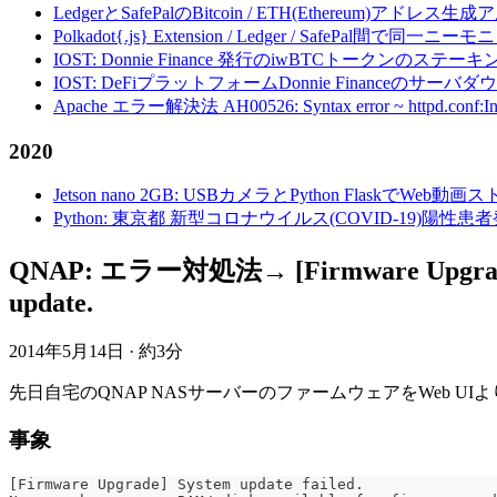
LedgerとSafePalのBitcoin / ETH(Ethereum)アドレス生
Polkadot{.js} Extension / Ledger / Safe
IOST: Donnie Finance 発行のiwBTCトークンのステ
IOST: DeFiプラットフォームDonnie Financeの
Apache エラー解決法 AH00526: Syntax error ~ httpd.conf:Invalid c
2020
Jetson nano 2GB: USBカメラとPython FlaskでWeb
Python: 東京都 新型コロナウイルス(COVID-19)
QNAP: エラー対処法→ [Firmware Upgrade] Sys
update.
2014年5月14日
·
約3分
先日自宅のQNAP NASサーバーのファームウェアをWeb 
事象
[Firmware Upgrade] System update failed.