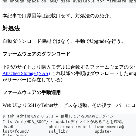
No enough space on RAM/ disk available for firmware upd
本記事では原因等は記載はせず、対処法のみ紹介。
対処法
自動ダウンロード機能ではなく、手動でUpgradeを行う。
ファームウェアのダウンロード
下記のサイトより購入モデルに合致するファームウェアのダ
Attached Storage (NAS)
これ以降の手順はダウンロードしたimgファイル(zi
がサーバーに存在している)
ファームウェアの手動適用
Web UIよりSSHかTelnetサービスを起動。その後サー
$ ssh admin@192.0.2.1 ← 使用しているQNAPにログイン
# ls /mnt/HDA_ROOT/ ← updateディレクトがあることを確認。
ds.db              photo_scan.record  twonkymedia@     
lost+found/        ssl_lib/           update/
# ls /mnt/