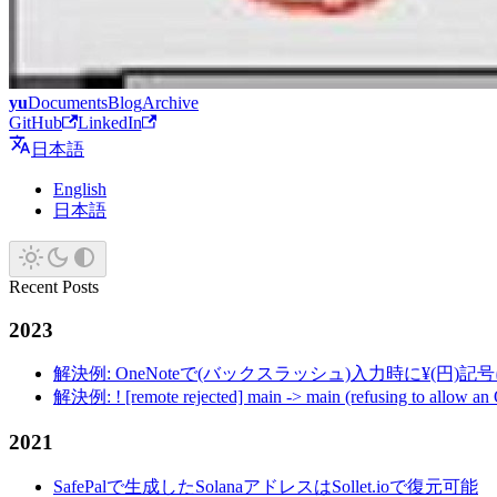
yu
Documents
Blog
Archive
GitHub
LinkedIn
日本語
English
日本語
Recent Posts
2023
解決例: OneNoteで(バックスラッシュ)入力時に¥(円)
解決例: ! [remote rejected] main -> main (refusing to allow an
2021
SafePalで生成したSolanaアドレスはSollet.ioで復元可能