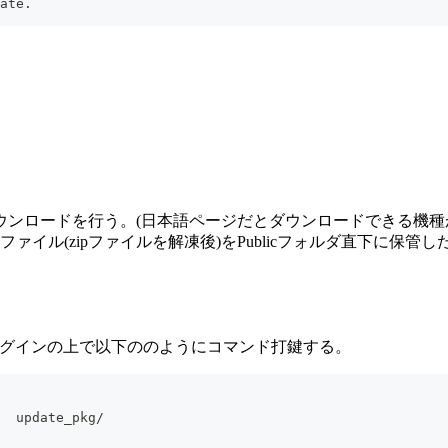
ate.
ウンロードを行う。(日本語ページだとダウンロードできる機種
pファイルを解凍後)をPublicフォルダ直下に保管した状態で進める。(e.g. 
バーにログインの上で以下ののようにコマンド打鍵する。
  update_pkg/