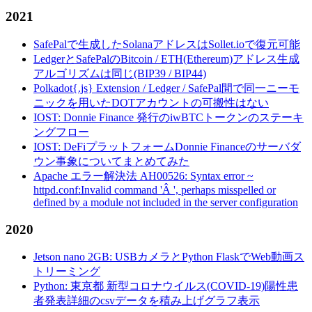
2021
SafePalで生成したSolanaアドレスはSollet.ioで復元可能
LedgerとSafePalのBitcoin / ETH(Ethereum)アドレス生成
アルゴリズムは同じ(BIP39 / BIP44)
Polkadot{.js} Extension / Ledger / SafePal間で同一ニーモ
ニックを用いたDOTアカウントの可搬性はない
IOST: Donnie Finance 発行のiwBTCトークンのステーキ
ングフロー
IOST: DeFiプラットフォームDonnie Financeのサーバダ
ウン事象についてまとめてみた
Apache エラー解決法 AH00526: Syntax error ~
httpd.conf:Invalid command 'Â ', perhaps misspelled or
defined by a module not included in the server configuration
2020
Jetson nano 2GB: USBカメラとPython FlaskでWeb動画ス
トリーミング
Python: 東京都 新型コロナウイルス(COVID-19)陽性患
者発表詳細のcsvデータを積み上げグラフ表示