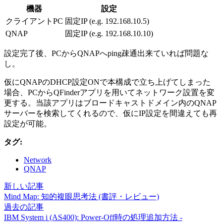
機器
設定
クライアントPC
固定IP (e.g. 192.168.10.5)
QNAP
固定IP (e.g. 192.168.10.10)
設定完了後、PCからQNAPへping疎通出来ていれば問題な
し。
仮にQNAPのDHCP設定ONで本構成で立ち上げてしまった
場合、PCからQFinderアプリを用いてネットワーク設置を変
更する。当該アプリはブロードキャストドメイン内のQNAP
サーバーを検索してくれるので、仮にIP設定を間違えても再
設定が可能。
タグ:
Network
QNAP
新しい記事
Mind Map: 知的複眼思考法 (書評・レビュー)
過去の記事
IBM System i (AS400): Power-Off時の処理追加方法 -