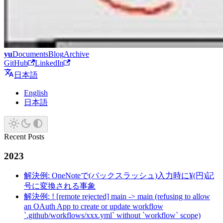
yu
Documents
Blog
Archive
GitHub
LinkedIn
日本語
English
日本語
Recent Posts
2023
解決例: OneNoteで(バックスラッシュ)入力時に¥(円)記
号に変換される事象
解決例: ! [remote rejected] main -> main (refusing to allow
an OAuth App to create or update workflow
`.github/workflows/xxx.yml` without `workflow` scope)