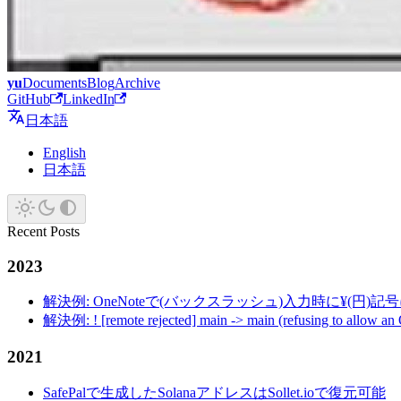
yu
Documents
Blog
Archive
GitHub
LinkedIn
日本語
English
日本語
Recent Posts
2023
解決例: OneNoteで(バックスラッシュ)入力時に¥(円)
解決例: ! [remote rejected] main -> main (refusing to allow an
2021
SafePalで生成したSolanaアドレスはSollet.ioで復元可能