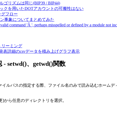
成アルゴリズムは同じ(BIP39 / BIP44)
Pal間で同一ニーモニックを用いたDOTアカウントの可搬性はない
ーキングフロー
サーバダウン事象についてまとめてみた
ommand 'Â ', perhaps misspelled or defined by a module not includ
動画ストリーミング
陽性患者発表詳細のcsvデータを積み上げグラフ表示
twd()、getwd()関数
ファイルパスの指定する際、ファイル名のみで読み込むホームデ
変更]から任意のディレクトリを選択。