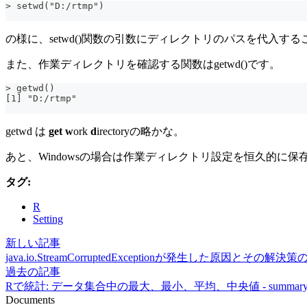
> setwd("D:/rtmp")
の様に、setwd()関数の引数にディレクトリのパスを代入す
また、作業ディレクトリを確認する関数はgetwd()です。
> getwd()
[1] "D:/rtmp"
getwd は
get
w
ork
d
irectoryの略かな。
あと、Windowsの場合は作業ディレクトリ設定を恒久的に保
タグ:
R
Setting
新しい記事
java.io.StreamCorruptedExceptionが発生した原因とその解決
過去の記事
Rで統計: データ集合中の最大、最小、平均、中央値 - summary
Documents