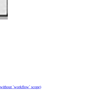
 without `workflow` scope)