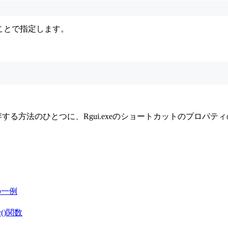
ることで指定します。
存する方法のひとつに、Rgui.exeのショートカットのプロ
策の一例
()関数