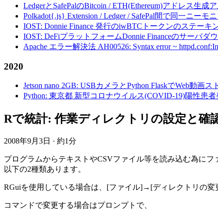
LedgerとSafePalのBitcoin / ETH(Ethereum)アドレス生
Polkadot{.js} Extension / Ledger / Safe
IOST: Donnie Finance 発行のiwBTCトークンのステ
IOST: DeFiプラットフォームDonnie Financeの
Apache エラー解決法 AH00526: Syntax error ~ httpd.conf:Invalid c
2020
Jetson nano 2GB: USBカメラとPython FlaskでWeb
Python: 東京都 新型コロナウイルス(COVID-19)
Rで統計: 作業ディレクトリの設定と確認 - se
2008年9月3日
·
約1分
プログラムからテキストやCSVファイル等を読み込む為に
以下の2種類あります。
RGuiを使用している場合は、[ファイル]→[ディレクトリの
コマンドで変更する場合はプロンプトで、