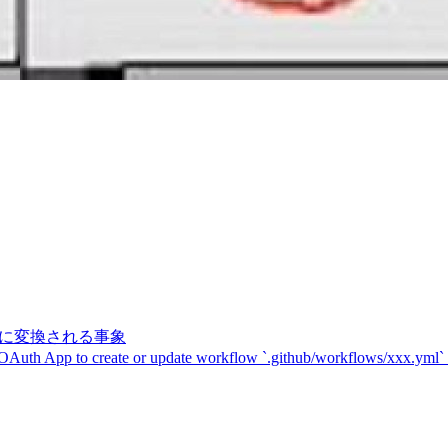
記号に変換される事象
 OAuth App to create or update workflow `.github/workflows/xxx.yml`