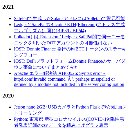
2021
SafePalで生成したSolanaアドレスはSollet.ioで復元可能
LedgerとSafePalのBitcoin / ETH(Ethereum)アドレス生成
アルゴリズムは同じ(BIP39 / BIP44)
Polkadot{.js} Extension / Ledger / SafePal間で同一ニーモ
ニックを用いたDOTアカウントの可搬性はない
IOST: Donnie Finance 発行のiwBTCトークンのステーキ
ングフロー
IOST: DeFiプラットフォームDonnie Financeのサーバダ
ウン事象についてまとめてみた
Apache エラー解決法 AH00526: Syntax error ~
httpd.conf:Invalid command 'Â ', perhaps misspelled or
defined by a module not included in the server configuration
2020
Jetson nano 2GB: USBカメラとPython FlaskでWeb動画ス
トリーミング
Python: 東京都 新型コロナウイルス(COVID-19)陽性患
者発表詳細のcsvデータを積み上げグラフ表示