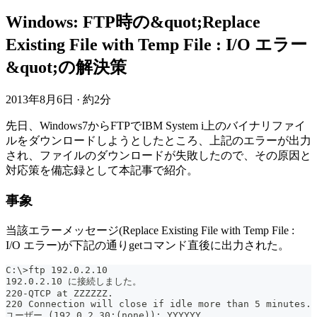
Windows: FTP時の&quot;Replace
Existing File with Temp File : I/O エラー
&quot;の解決策
2013年8月6日
·
約2分
先日、Windows7からFTPでIBM System i上のバイナリファイ
ルをダウンロードしようとしたところ、上記のエラーが出力
され、ファイルのダウンロードが失敗したので、その原因と
対応策を備忘録として本記事で紹介。
事象
当該エラーメッセージ(Replace Existing File with Temp File :
I/O エラー)が下記の通りgetコマンド直後に出力された。
C:\>ftp 192.0.2.10
192.0.2.10 に接続しました。
220-QTCP at ZZZZZZ.
220 Connection will close if idle more than 5 minutes.
ユーザー (192.0.2.30:(none)): YYYYYY