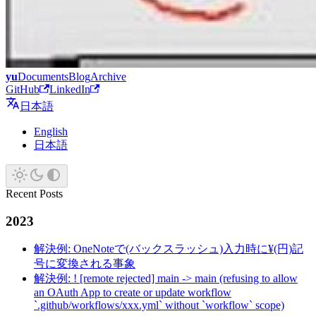
yu
Documents
Blog
Archive
GitHub
LinkedIn
日本語
English
日本語
Recent Posts
2023
解決例: OneNoteで(バックスラッシュ)入力時に¥(円)記
号に変換される事象
解決例: ! [remote rejected] main -> main (refusing to allow
an OAuth App to create or update workflow
`.github/workflows/xxx.yml` without `workflow` scope)