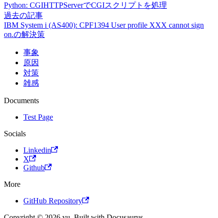
Python: CGIHTTPServerでCGIスクリプトを処理
過去の記事
IBM System i (AS400): CPF1394 User profile XXX cannot sign
on.の解決策
事象
原因
対策
雑感
Documents
Test Page
Socials
Linkedin
X
Github
More
GitHub Repository
Copyright © 2026 yu. Built with Docusaurus.