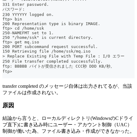
331 Enter password.
パスワード:
230 YYYYYY logged on.
ftp> bin
200 Representation type is binary IMAGE.
ftp> cd /home/ssk
250-NAMEFMT set to 1.
250 "/home/ssk" is current directory.
ftp> get mq.iso
200 PORT subcommand request successful.
150 Retrieving file /home/ssk/mq.iso
> Replace Existing File with Temp File : I/O エラー
250 File transfer completed successfully.
ftp: BBBBB バイトが受信されました CCC秒 DDD KB/秒。
ftp>
transfer completed のメッセージ自体は出力されてるが、当該
ファイルは作成されない。
原因
結論から言うと、ローカルディレクトリ(WindowsのCドライ
ブ直下)に書き込み時にユーザー・アカウント制御（UAC）
制御が働いた為、ファイル書き込み・作成ができなかった。