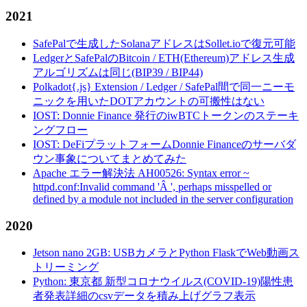
2021
SafePalで生成したSolanaアドレスはSollet.ioで復元可能
LedgerとSafePalのBitcoin / ETH(Ethereum)アドレス生成
アルゴリズムは同じ(BIP39 / BIP44)
Polkadot{.js} Extension / Ledger / SafePal間で同一ニーモ
ニックを用いたDOTアカウントの可搬性はない
IOST: Donnie Finance 発行のiwBTCトークンのステーキ
ングフロー
IOST: DeFiプラットフォームDonnie Financeのサーバダ
ウン事象についてまとめてみた
Apache エラー解決法 AH00526: Syntax error ~
httpd.conf:Invalid command 'Â ', perhaps misspelled or
defined by a module not included in the server configuration
2020
Jetson nano 2GB: USBカメラとPython FlaskでWeb動画ス
トリーミング
Python: 東京都 新型コロナウイルス(COVID-19)陽性患
者発表詳細のcsvデータを積み上げグラフ表示