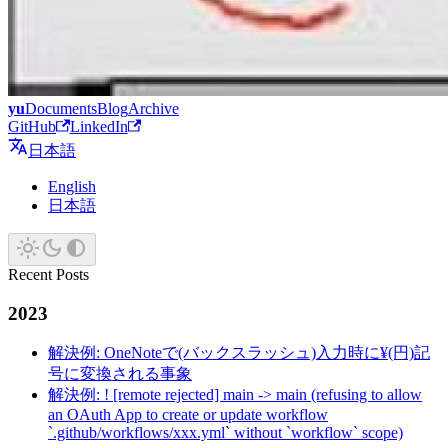
yu
Documents
Blog
Archive
GitHub
LinkedIn
日本語
English
日本語
Recent Posts
2023
解決例: OneNoteで(バックスラッシュ)入力時に¥(円)記
号に変換される事象
解決例: ! [remote rejected] main -> main (refusing to allow
an OAuth App to create or update workflow
`.github/workflows/xxx.yml` without `workflow` scope)