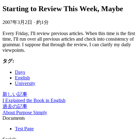
Starting to Review This Week, Maybe
2007年3月2日
·
約1分
Every Friday, I'll review previous articles. When this time is the first
time, I'll run over all previous articles and check into consistency of
grammar. I suppose that through the review, I can clarify my daily
viewpoints.
タグ:
Days
English
University
新しい記事
I Explained the Book in English
過去の記事
About Purpose Simply
Documents
Test Page