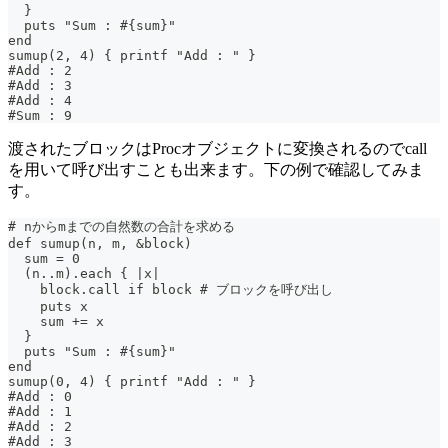
  }
  puts "Sum : #{sum}"
end
sumup(2, 4) { printf "Add : " }
#Add : 2
#Add : 3
#Add : 4
#Sum : 9
渡されたブロックはProcオブジェクトに変換されるのでcall
を用いて呼び出すことも出来ます。下の例で確認してみま
す。
# nからmまでの自然数の合計を求める
def sumup(n, m, &block)
  sum = 0
  (n..m).each { |x|
    block.call if block # ブロックを呼び出し
    puts x
    sum += x
  }
  puts "Sum : #{sum}"
end
sumup(0, 4) { printf "Add : " }
#Add : 0
#Add : 1
#Add : 2
#Add : 3