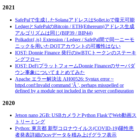
2021
SafePalで生成したSolanaアドレスはSollet.ioで復元可能
LedgerとSafePalのBitcoin / ETH(Ethereum)アドレス生成
アルゴリズムは同じ(BIP39 / BIP44)
Polkadot{.js} Extension / Ledger / SafePal間で同一ニーモ
ニックを用いたDOTアカウントの可搬性はない
IOST: Donnie Finance 発行のiwBTCトークンのステーキ
ングフロー
IOST: DeFiプラットフォームDonnie Financeのサーバダ
ウン事象についてまとめてみた
Apache エラー解決法 AH00526: Syntax error ~
httpd.conf:Invalid command 'Â ', perhaps misspelled or
defined by a module not included in the server configuration
2020
Jetson nano 2GB: USBカメラとPython FlaskでWeb動画ス
トリーミング
Python: 東京都 新型コロナウイルス(COVID-19)陽性患
者発表詳細のcsvデータを積み上げグラフ表示