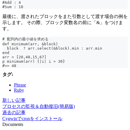
#Add : 4
#Sum : 10
最後に、渡されたブロックをまた引数として渡す場合の例を
示します。 その際、ブロック変数名の前に「&」をつけま
す。
# 配列内の最小値を求める
def minimum(arr, &block)
  block  ? arr.select(&block).min : arr.min
end
arr = [20,48,15,67]
p minimum(arr) {|i| i > 30}
#=> 48
タグ:
Phrase
Ruby
新しい記事
プロセスの監視＆自動復旧(簡易版)
過去の記事
Cygwinでcronをインストール
Documents