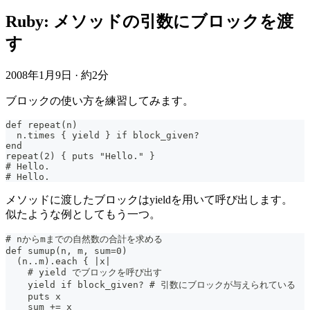
Ruby: メソッドの引数にブロックを渡
す
2008年1月9日
·
約2分
ブロックの使い方を練習してみます。
def repeat(n)
  n.times { yield } if block_given?
end
repeat(2) { puts "Hello." }
# Hello.
# Hello.
メソッドに渡したブロックはyieldを用いて呼び出します。
似たような例としてもう一つ。
# nからmまでの自然数の合計を求める
def sumup(n, m, sum=0)
  (n..m).each { |x|
    # yield でブロックを呼び出す
    yield if block_given? # 引数にブロックが与えられている
    puts x
    sum += x