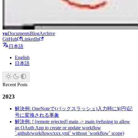
yu
Documents
Blog
Archive
GitHub
LinkedIn
日本語
English
日本語
Recent Posts
2023
解決例: OneNoteで(バックスラッシュ)入力時に¥(円)記
号に変換される事象
解決例: ! [remote rejected] main -> main (refusing to allow
an OAuth App to create or update workflow
`.github/workflows/xxx.yml` without `workflow` scope)