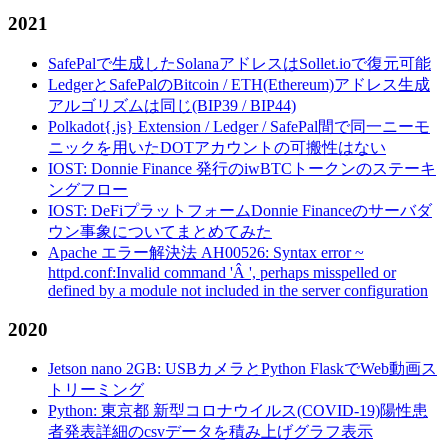
2021
SafePalで生成したSolanaアドレスはSollet.ioで復元可能
LedgerとSafePalのBitcoin / ETH(Ethereum)アドレス生成
アルゴリズムは同じ(BIP39 / BIP44)
Polkadot{.js} Extension / Ledger / SafePal間で同一ニーモ
ニックを用いたDOTアカウントの可搬性はない
IOST: Donnie Finance 発行のiwBTCトークンのステーキ
ングフロー
IOST: DeFiプラットフォームDonnie Financeのサーバダ
ウン事象についてまとめてみた
Apache エラー解決法 AH00526: Syntax error ~
httpd.conf:Invalid command 'Â ', perhaps misspelled or
defined by a module not included in the server configuration
2020
Jetson nano 2GB: USBカメラとPython FlaskでWeb動画ス
トリーミング
Python: 東京都 新型コロナウイルス(COVID-19)陽性患
者発表詳細のcsvデータを積み上げグラフ表示