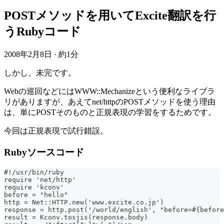
POSTメソッドを用いてExcite翻訳を行
うRubyコード
2008年2月8日
·
約1分
しかし、未完です。
Webの巡回などにはWWW::Mechanizeという便利なライブラ
リがありますが、あえてnet/httpのPOSTメソッドを使う理由
は、単にPOSTそのものと正規表現の学習をするためです。
今回は正規表現で試行錯誤。
Rubyソースコード
#!/usr/bin/ruby
require 'net/http'
require 'kconv'
before = "hello"
http = Net::HTTP.new('www.excite.co.jp')
response = http.post('/world/english', "before=#{before
result = Kconv.tosjis(response.body)