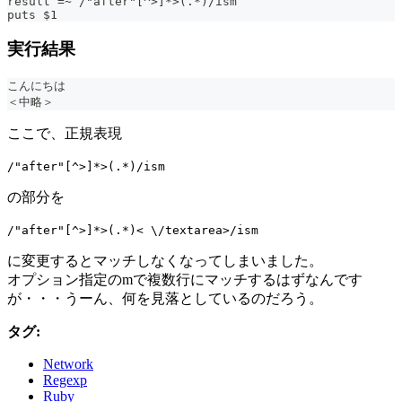
result =~ /"after"[^>]*>(.*)/ism
puts $1
実行結果
こんにちは
＜中略＞
ここで、正規表現
/"after"[^>]*>(.*)/ism
の部分を
/"after"[^>]*>(.*)< \/textarea>/ism
に変更するとマッチしなくなってしまいました。
オプション指定のmで複数行にマッチするはずなんです
が・・・うーん、何を見落としているのだろう。
タグ:
Network
Regexp
Ruby