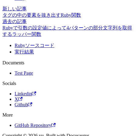
新しい記事
タグの中の要素を抜き出すRuby関数
過去の記事
Rubyで引数の設定値によって4パターンの部分文字列を取得
するラッパー関数
Rubyソースコード
実行結果
Documents
Test Page
Socials
Linkedin
X
Github
More
GitHub Repository
Copyright © 2026 yu. Built with Docusaurus.