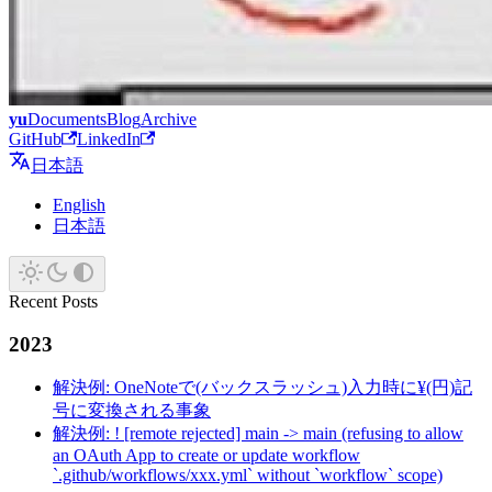
yu
Documents
Blog
Archive
GitHub
LinkedIn
日本語
English
日本語
Recent Posts
2023
解決例: OneNoteで(バックスラッシュ)入力時に¥(円)記
号に変換される事象
解決例: ! [remote rejected] main -> main (refusing to allow
an OAuth App to create or update workflow
`.github/workflows/xxx.yml` without `workflow` scope)