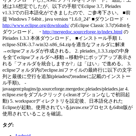
述は3.6想定でしたが、以下の手順でEclipse 3.7, Pleiades
v1.3.3での日本語化ができましたので、ご参考下さい。 ■前
提 Windows 7 64bit , java version “1.6.0_24″ ■ダウンロード ・
http://www.eclipse.org/downloads/
のEclipse Classic 3.7の64bitを
ダウンロード。 ・
http://mergedoc.sourceforge.jp/index.html
の
Pleiades 1.3.3 本体ダウンロード。 ■インストール手順 1.
eclipse-SDK-3.7-win32-x86_64.zipを適当なフォルダに解凍
→eclipseフォルダが作成される。 2. pleiades_1.3.3.zipの中身
を全てeclipseフォルダへ移動→移動中にポップアップ表示さ
れる「フォルダを統合しますか?」は「はい」で進める。 3.
eclipseフォルダ内のeclipse.iniファイルの最終行に以下の文字
列と最後に空行を追加(pleiadesのreadmeに記載のインストー
ル手順)。 -
javaagent:plugins/jp.sourceforge.mergedoc.pleiades/pleiades.jar 4.
eclipse.exeをダブルクリック (-cleanオプションなしで初回起
動) 5. workspaceディレクトリを設定後、日本語化された
Eclipseが起動。使用されているjavaw.exeプロセスも64bit版が
使用されていることを確認。
タグ:
Android