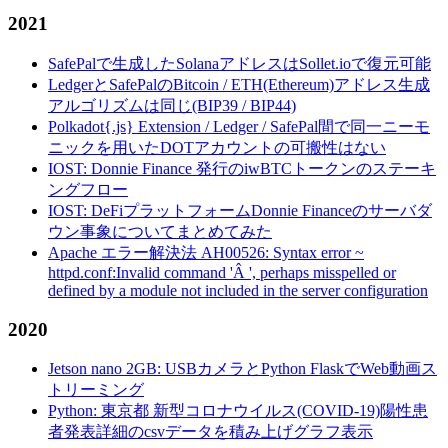
2021
SafePalで生成したSolanaアドレスはSollet.ioで復元可能
LedgerとSafePalのBitcoin / ETH(Ethereum)アドレス生成
アルゴリズムは同じ(BIP39 / BIP44)
Polkadot{.js} Extension / Ledger / SafePal間で同一ニーモ
ニックを用いたDOTアカウントの可搬性はない
IOST: Donnie Finance 発行のiwBTCトークンのステーキ
ングフロー
IOST: DeFiプラットフォームDonnie Financeのサーバダ
ウン事象についてまとめてみた
Apache エラー解決法 AH00526: Syntax error ~
httpd.conf:Invalid command 'Â ', perhaps misspelled or
defined by a module not included in the server configuration
2020
Jetson nano 2GB: USBカメラとPython FlaskでWeb動画ス
トリーミング
Python: 東京都 新型コロナウイルス(COVID-19)陽性患
者発表詳細のcsvデータを積み上げグラフ表示