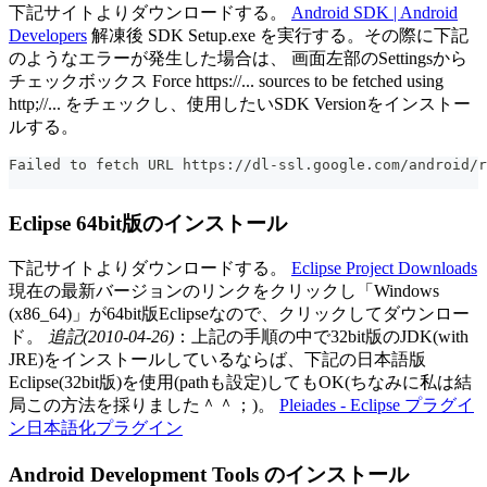
下記サイトよりダウンロードする。
Android SDK | Android
Developers
解凍後 SDK Setup.exe を実行する。その際に下記
のようなエラーが発生した場合は、 画面左部のSettingsから
チェックボックス Force https://... sources to be fetched using
http;//... をチェックし、使用したいSDK Versionをインストー
ルする。
Failed to fetch URL https://dl-ssl.google.com/android/r
Eclipse 64bit版のインストール
下記サイトよりダウンロードする。
Eclipse Project Downloads
現在の最新バージョンのリンクをクリックし「Windows
(x86_64)」が64bit版Eclipseなので、クリックしてダウンロー
ド。
追記(2010-04-26)
：上記の手順の中で32bit版のJDK(with
JRE)をインストールしているならば、下記の日本語版
Eclipse(32bit版)を使用(pathも設定)してもOK(ちなみに私は結
局この方法を採りました＾＾；)。
Pleiades - Eclipse プラグイ
ン日本語化プラグイン
Android Development Tools のインストール