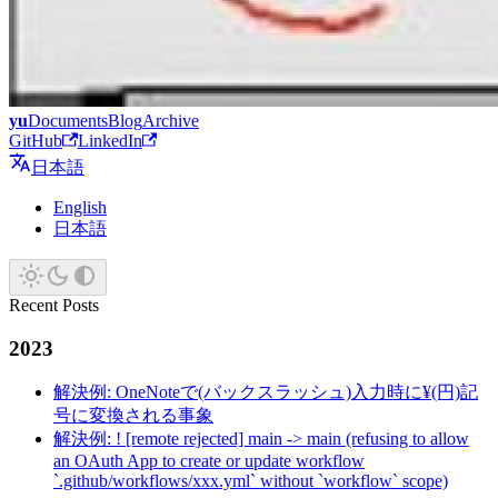
yu
Documents
Blog
Archive
GitHub
LinkedIn
日本語
English
日本語
Recent Posts
2023
解決例: OneNoteで(バックスラッシュ)入力時に¥(円)記
号に変換される事象
解決例: ! [remote rejected] main -> main (refusing to allow
an OAuth App to create or update workflow
`.github/workflows/xxx.yml` without `workflow` scope)