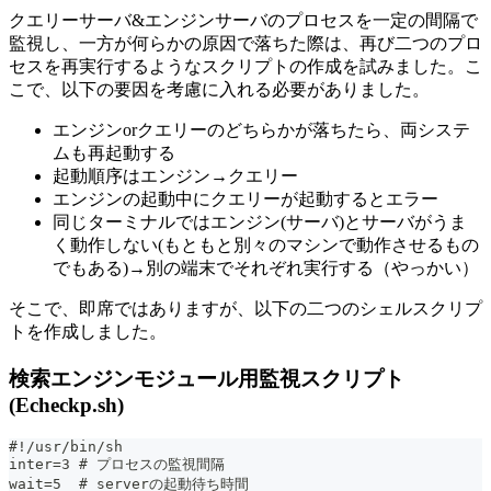
クエリーサーバ&エンジンサーバのプロセスを一定の間隔で
監視し、一方が何らかの原因で落ちた際は、再び二つのプロ
セスを再実行するようなスクリプトの作成を試みました。こ
こで、以下の要因を考慮に入れる必要がありました。
エンジンorクエリーのどちらかが落ちたら、両システ
ムも再起動する
起動順序はエンジン→クエリー
エンジンの起動中にクエリーが起動するとエラー
同じターミナルではエンジン(サーバ)とサーバがうま
く動作しない(もともと別々のマシンで動作させるもの
でもある)→別の端末でそれぞれ実行する（やっかい）
そこで、即席ではありますが、以下の二つのシェルスクリプ
トを作成しました。
検索エンジンモジュール用監視スクリプト
(Echeckp.sh)
#!/usr/bin/sh
inter=3 # プロセスの監視間隔
wait=5  # serverの起動待ち時間