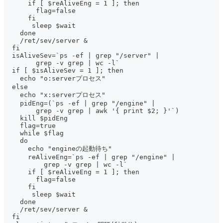
      if [ $reAliveEng = 1 ]; then
        flag=false
      fi
       sleep $wait
    done
    /ret/sev/server &
  fi
  isAliveSev=`ps -ef | grep "/server" |
        grep -v grep | wc -l`
  if [ $isAliveSev = 1 ]; then
    echo "o:serverプロセス"
  else
    echo "x:serverプロセス"
    pidEng=(`ps -ef | grep "/engine" |
        grep -v grep | awk '{ print $2; }'`)
    kill $pidEng
    flag=true
    while $flag
    do
      echo "engineの起動待ち"
      reAliveEng=`ps -ef | grep "/engine" |
          grep -v grep | wc -l`
      if [ $reAliveEng = 1 ]; then
        flag=false
      fi
       sleep $wait
    done
    /ret/sev/server &
  fi