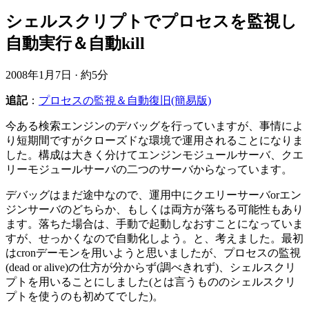
シェルスクリプトでプロセスを監視し
自動実行＆自動kill
2008年1月7日
·
約5分
追記
：
プロセスの監視＆自動復旧(簡易版)
今ある検索エンジンのデバッグを行っていますが、事情によ
り短期間ですがクローズドな環境で運用されることになりま
した。構成は大きく分けてエンジンモジュールサーバ、クエ
リーモジュールサーバの二つのサーバからなっています。
デバッグはまだ途中なので、運用中にクエリーサーバorエン
ジンサーバのどちらか、もしくは両方が落ちる可能性もあり
ます。落ちた場合は、手動で起動しなおすことになっていま
すが、せっかくなので自動化しよう。と、考えました。最初
はcronデーモンを用いようと思いましたが、プロセスの監視
(dead or alive)の仕方が分からず(調べきれず)、シェルスクリ
プトを用いることにしました(とは言うもののシェルスクリ
プトを使うのも初めてでした)。