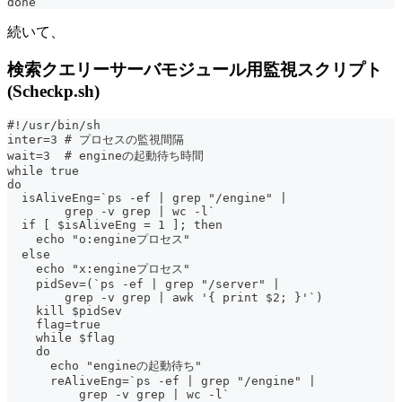
done
続いて、
検索クエリーサーバモジュール用監視スクリプト
(Scheckp.sh)
#!/usr/bin/sh
inter=3 # プロセスの監視間隔
wait=3  # engineの起動待ち時間
while true
do
  isAliveEng=`ps -ef | grep "/engine" |
        grep -v grep | wc -l`
  if [ $isAliveEng = 1 ]; then
    echo "o:engineプロセス"
  else
    echo "x:engineプロセス"
    pidSev=(`ps -ef | grep "/server" |
        grep -v grep | awk '{ print $2; }'`)
    kill $pidSev
    flag=true
    while $flag
    do
      echo "engineの起動待ち"
      reAliveEng=`ps -ef | grep "/engine" |
          grep -v grep | wc -l`