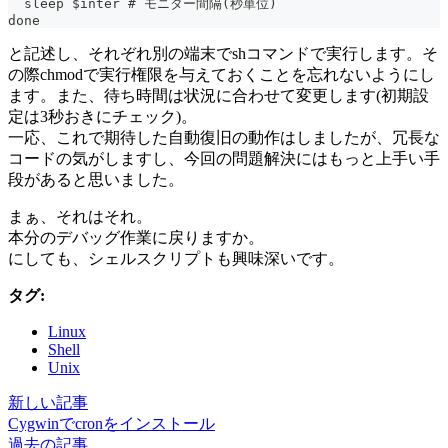
  sleep $inter # モニター間隔(秒単位)
done
と記述し、それぞれ別の端末でshコマンドで実行します。そ
の際chmodで実行権限を与えておくことを忘れないようにし
ます。また、待ち時間は状況に合わせて変更します(初期設
定は3秒おきにチェック)。
一応、これで期待した自動復旧の動作はしましたが、冗長な
コードの気がしますし、今回の問題解決にはもっと上手い手
段があると思いました。
まぁ、それはそれ。
本分のデバッグ作業に戻りますか。
にしても、シェルスクリプトも興味深いです。
タグ:
Linux
Shell
Unix
新しい記事
Cygwinでcronをインストール
過去の記事