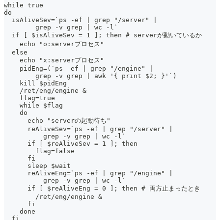
while true
do
  isAliveSev=`ps -ef | grep "/server" |
        grep -v grep | wc -l`
  if [ $isAliveSev = 1 ]; then # serverが動いているか
    echo "o:serverプロセス"
  else
    echo "x:serverプロセス"
    pidEng=(`ps -ef | grep "/engine" |
        grep -v grep | awk '{ print $2; }'`)
    kill $pidEng
    /ret/eng/engine &
    flag=true
    while $flag
    do
      echo "serverの起動待ち"
      reAliveSev=`ps -ef | grep "/server" |
          grep -v grep | wc -l`
      if [ $reAliveSev = 1 ]; then
        flag=false
      fi
      sleep $wait
      reAliveEng=`ps -ef | grep "/engine" |
          grep -v grep | wc -l`
      if [ $reAliveEng = 0 ]; then # 両方止まったとき
        /ret/eng/engine &
      fi
    done
  fi