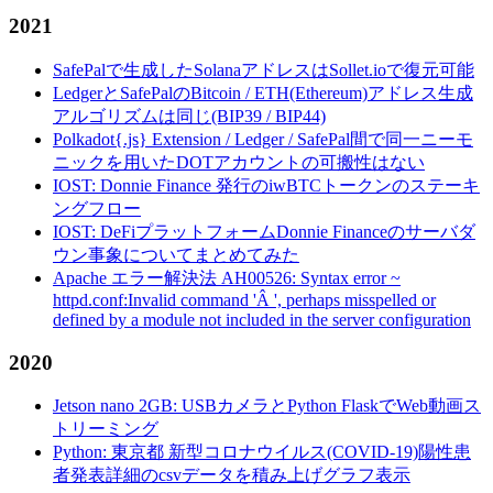
2021
SafePalで生成したSolanaアドレスはSollet.ioで復元可能
LedgerとSafePalのBitcoin / ETH(Ethereum)アドレス生成
アルゴリズムは同じ(BIP39 / BIP44)
Polkadot{.js} Extension / Ledger / SafePal間で同一ニーモ
ニックを用いたDOTアカウントの可搬性はない
IOST: Donnie Finance 発行のiwBTCトークンのステーキ
ングフロー
IOST: DeFiプラットフォームDonnie Financeのサーバダ
ウン事象についてまとめてみた
Apache エラー解決法 AH00526: Syntax error ~
httpd.conf:Invalid command 'Â ', perhaps misspelled or
defined by a module not included in the server configuration
2020
Jetson nano 2GB: USBカメラとPython FlaskでWeb動画ス
トリーミング
Python: 東京都 新型コロナウイルス(COVID-19)陽性患
者発表詳細のcsvデータを積み上げグラフ表示