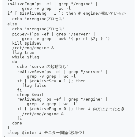
  isAliveEng=`ps -ef | grep "/engine" |
        grep -v grep | wc -l`
  if [ $isAliveEng = 1 ]; then # engineが動いているか
    echo "o:engineプロセス"
  else
    echo "x:engineプロセス"
    pidSev=(`ps -ef | grep "/server" |
        grep -v grep | awk '{ print $2; }'`)
    kill $pidSev
    /ret/eng/engine &
    flag=true
    while $flag
    do
      echo "serverの起動待ち"
      reAliveSev=`ps -ef | grep "/server" |
          grep -v grep | wc -l`
      if [ $reAliveSev = 1 ]; then
        flag=false
      fi
      sleep $wait
      reAliveEng=`ps -ef | grep "/engine" |
          grep -v grep | wc -l`
      if [ $reAliveEng = 0 ]; then # 両方止まったとき
        /ret/eng/engine &
      fi
    done
  fi
  sleep $inter # モニター間隔(秒単位)