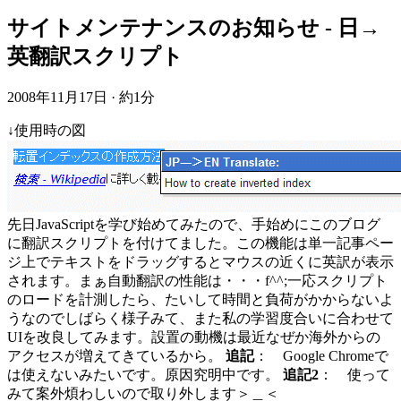
サイトメンテナンスのお知らせ - 日→
英翻訳スクリプト
2008年11月17日
·
約1分
↓使用時の図
先日JavaScriptを学び始めてみたので、手始めにこのブログ
に翻訳スクリプトを付けてました。この機能は単一記事ペー
ジ上でテキストをドラッグするとマウスの近くに英訳が表示
されます。まぁ自動翻訳の性能は・・・f^^;一応スクリプト
のロードを計測したら、たいして時間と負荷がかからないよ
うなのでしばらく様子みて、また私の学習度合いに合わせて
UIを改良してみます。設置の動機は最近なぜか海外からの
アクセスが増えてきているから。
追記
： Google Chromeで
は使えないみたいです。原因究明中です。
追記2
： 使って
みて案外煩わしいので取り外します＞＿＜