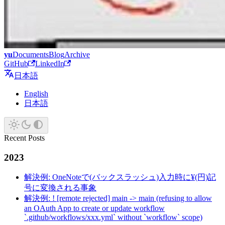
yu
Documents
Blog
Archive
GitHub
LinkedIn
日本語
English
日本語
Recent Posts
2023
解決例: OneNoteで(バックスラッシュ)入力時に¥(円)記
号に変換される事象
解決例: ! [remote rejected] main -> main (refusing to allow
an OAuth App to create or update workflow
`.github/workflows/xxx.yml` without `workflow` scope)