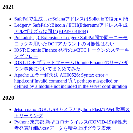
2021
SafePalで生成したSolanaアドレスはSollet.ioで復元可能
LedgerとSafePalのBitcoin / ETH(Ethereum)アドレス生成
アルゴリズムは同じ(BIP39 / BIP44)
Polkadot{.js} Extension / Ledger / SafePal間で同一ニーモ
ニックを用いたDOTアカウントの可搬性はない
IOST: Donnie Finance 発行のiwBTCトークンのステーキ
ングフロー
IOST: DeFiプラットフォームDonnie Financeのサーバダ
ウン事象についてまとめてみた
Apache エラー解決法 AH00526: Syntax error ~
httpd.conf:Invalid command 'Â ', perhaps misspelled or
defined by a module not included in the server configuration
2020
Jetson nano 2GB: USBカメラとPython FlaskでWeb動画ス
トリーミング
Python: 東京都 新型コロナウイルス(COVID-19)陽性患
者発表詳細のcsvデータを積み上げグラフ表示