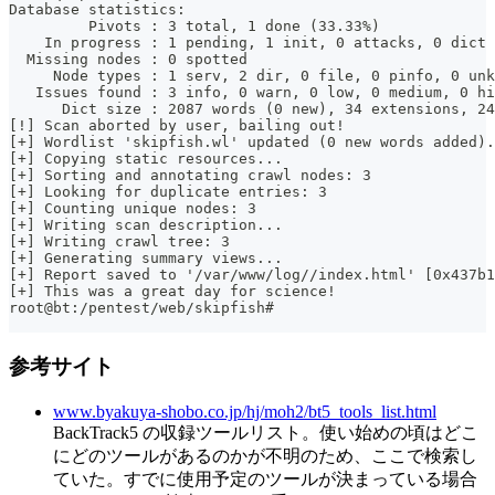
Database statistics:
         Pivots : 3 total, 1 done (33.33%)
    In progress : 1 pending, 1 init, 0 attacks, 0 dict
  Missing nodes : 0 spotted
     Node types : 1 serv, 2 dir, 0 file, 0 pinfo, 0 unk
   Issues found : 3 info, 0 warn, 0 low, 0 medium, 0 hi
      Dict size : 2087 words (0 new), 34 extensions, 24
[!] Scan aborted by user, bailing out!
[+] Wordlist 'skipfish.wl' updated (0 new words added).
[+] Copying static resources...
[+] Sorting and annotating crawl nodes: 3
[+] Looking for duplicate entries: 3
[+] Counting unique nodes: 3
[+] Writing scan description...
[+] Writing crawl tree: 3
[+] Generating summary views...
[+] Report saved to '/var/www/log//index.html' [0x437b1
[+] This was a great day for science!
root@bt:/pentest/web/skipfish#
参考サイト
www.byakuya-shobo.co.jp/hj/moh2/bt5_tools_list.html
BackTrack5 の収録ツールリスト。使い始めの頃はどこ
にどのツールがあるのかが不明のため、ここで検索し
ていた。すでに使用予定のツールが決まっている場合