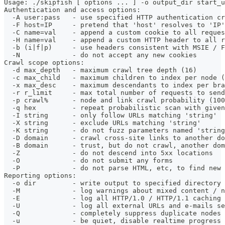
Usage: ./skipfish [ options ... ] -o output_dir start_u
Authentication and access options:
  -A user:pass   - use specified HTTP authentication cr
  -F host=IP     - pretend that 'host' resolves to 'IP'
  -C name=val    - append a custom cookie to all reques
  -H name=val    - append a custom HTTP header to all r
  -b (i|f|p)     - use headers consistent with MSIE / F
  -N             - do not accept any new cookies
Crawl scope options:
  -d max_depth   - maximum crawl tree depth (16)
  -c max_child   - maximum children to index per node (
  -x max_desc    - maximum descendants to index per bra
  -r r_limit     - max total number of requests to send
  -p crawl%      - node and link crawl probability (100
  -q hex         - repeat probabilistic scan with given
  -I string      - only follow URLs matching 'string'
  -X string      - exclude URLs matching 'string'
  -K string      - do not fuzz parameters named 'string
  -D domain      - crawl cross-site links to another do
  -B domain      - trust, but do not crawl, another dom
  -Z             - do not descend into 5xx locations
  -O             - do not submit any forms
  -P             - do not parse HTML, etc, to find new 
Reporting options:
  -o dir         - write output to specified directory 
  -M             - log warnings about mixed content / n
  -E             - log all HTTP/1.0 / HTTP/1.1 caching 
  -U             - log all external URLs and e-mails se
  -Q             - completely suppress duplicate nodes 
  -u             - be quiet, disable realtime progress 