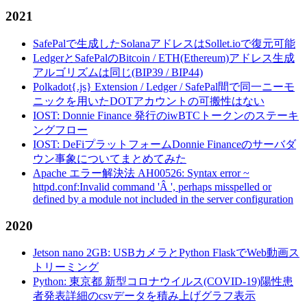
2021
SafePalで生成したSolanaアドレスはSollet.ioで復元可能
LedgerとSafePalのBitcoin / ETH(Ethereum)アドレス生成
アルゴリズムは同じ(BIP39 / BIP44)
Polkadot{.js} Extension / Ledger / SafePal間で同一ニーモ
ニックを用いたDOTアカウントの可搬性はない
IOST: Donnie Finance 発行のiwBTCトークンのステーキ
ングフロー
IOST: DeFiプラットフォームDonnie Financeのサーバダ
ウン事象についてまとめてみた
Apache エラー解決法 AH00526: Syntax error ~
httpd.conf:Invalid command 'Â ', perhaps misspelled or
defined by a module not included in the server configuration
2020
Jetson nano 2GB: USBカメラとPython FlaskでWeb動画ス
トリーミング
Python: 東京都 新型コロナウイルス(COVID-19)陽性患
者発表詳細のcsvデータを積み上げグラフ表示