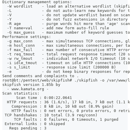
Dictionary management options:
  -W wordlist    - load an alternative wordlist (skipfi
  -L             - do not auto-learn new keywords for t
  -V             - do not update wordlist based on scan
  -Y             - do not fuzz extensions in directory 
  -R age         - purge words hit more than 'age' scan
  -T name=val    - add new form auto-fill rule
  -G max_guess   - maximum number of keyword guesses to
Performance settings:
  -g max_conn    - max simultaneous TCP connections, gl
  -m host_conn   - max simultaneous connections, per ta
  -f max_fail    - max number of consecutive HTTP error
  -t req_tmout   - total request response timeout (20 s
  -w rw_tmout    - individual network I/O timeout (10 s
  -i idle_tmout  - timeout on idle HTTP connections (10
  -s s_limit     - response size limit (200000 B)
  -e             - do not keep binary responses for rep
Send comments and complaints to .
root@bt:/pentest/web/skipfish# ./skipfish -o /var/www/l
skipfish version 1.85b by 
  - www.kamata.org -
Scan statistics:
      Scan time : 0:00:22.0641
  HTTP requests : 36 (1.6/s), 17 kB in, 7 kB out (1.1 k
    Compression : 8 kB in, 10 kB out (8.9% gain)
    HTTP faults : 0 net errors, 0 proto errors, 0 retri
 TCP handshakes : 10 total (3.9 req/conn)
     TCP faults : 0 failures, 0 timeouts, 1 purged
 External links : 0 skipped
   Reqs pending : 3