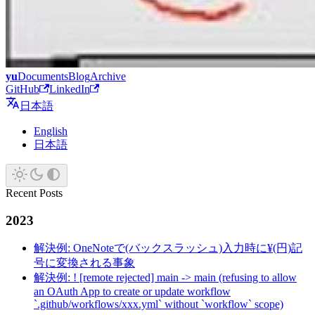
yu
Documents
Blog
Archive
GitHub
LinkedIn
日本語
English
日本語
Recent Posts
2023
解決例: OneNoteで(バックスラッシュ)入力時に¥(円)記
号に変換される事象
解決例: ! [remote rejected] main -> main (refusing to allow
an OAuth App to create or update workflow
`.github/workflows/xxx.yml` without `workflow` scope)