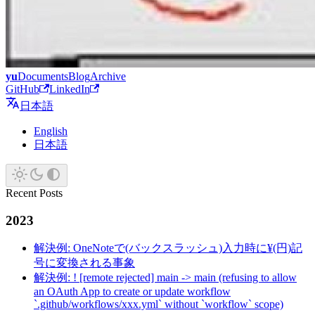
yu
Documents
Blog
Archive
GitHub
LinkedIn
日本語
English
日本語
Recent Posts
2023
解決例: OneNoteで(バックスラッシュ)入力時に¥(円)記
号に変換される事象
解決例: ! [remote rejected] main -> main (refusing to allow
an OAuth App to create or update workflow
`.github/workflows/xxx.yml` without `workflow` scope)