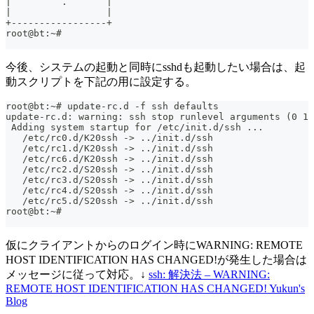
|         .       |
|                 |
+-----------------+
root@bt:~#
今後、システムの起動と同時にsshdも起動したい場合は、起
動スクリプトを下記の用に設定する。
root@bt:~# update-rc.d -f ssh defaults
update-rc.d: warning: ssh stop runlevel arguments (0 1 
 Adding system startup for /etc/init.d/ssh ...
   /etc/rc0.d/K20ssh -> ../init.d/ssh
   /etc/rc1.d/K20ssh -> ../init.d/ssh
   /etc/rc6.d/K20ssh -> ../init.d/ssh
   /etc/rc2.d/S20ssh -> ../init.d/ssh
   /etc/rc3.d/S20ssh -> ../init.d/ssh
   /etc/rc4.d/S20ssh -> ../init.d/ssh
   /etc/rc5.d/S20ssh -> ../init.d/ssh
root@bt:~#
仮にクライアントからのログイン時にWARNING: REMOTE
HOST IDENTIFICATION HAS CHANGED!が発生した場合は
メッセージに従って対応。↓
ssh: 解決法 – WARNING:
REMOTE HOST IDENTIFICATION HAS CHANGED! Yukun's
Blog