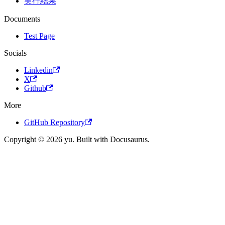
実行結果
Documents
Test Page
Socials
Linkedin
X
Github
More
GitHub Repository
Copyright © 2026 yu. Built with Docusaurus.