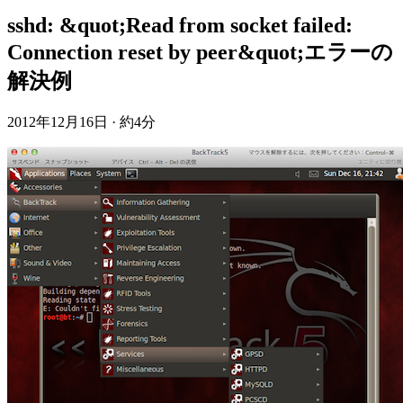
sshd: &quot;Read from socket failed:
Connection reset by peer&quot;エラーの
解決例
2012年12月16日
·
約4分