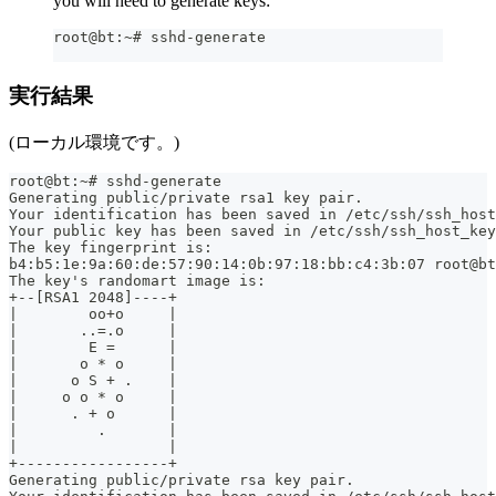
you will need to generate keys:
root@bt:~# sshd-generate
実行結果
(ローカル環境です。)
root@bt:~# sshd-generate
Generating public/private rsa1 key pair.
Your identification has been saved in /etc/ssh/ssh_host
Your public key has been saved in /etc/ssh/ssh_host_key
The key fingerprint is:
b4:b5:1e:9a:60:de:57:90:14:0b:97:18:bb:c4:3b:07 root@bt
The key's randomart image is:
+--[RSA1 2048]----+
|        oo+o     |
|       ..=.o     |
|        E =      |
|       o * o     |
|      o S + .    |
|     o o * o     |
|      . + o      |
|         .       |
|                 |
+-----------------+
Generating public/private rsa key pair.