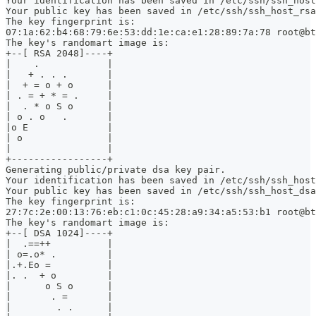
Your identification has been saved in /etc/ssh/ssh_host
Your public key has been saved in /etc/ssh/ssh_host_rsa
The key fingerprint is:
07:1a:62:b4:68:79:6e:53:dd:1e:ca:e1:28:89:7a:78 root@bt
The key's randomart image is:
+--[ RSA 2048]----+
|    .            |
|   + . . .       |
|  + = o + o      |
| . = + * = .     |
|  . * o S o      |
| o . o   .       |
|o E              |
| o               |
|                 |
+-----------------+
Generating public/private dsa key pair.
Your identification has been saved in /etc/ssh/ssh_host
Your public key has been saved in /etc/ssh/ssh_host_dsa
The key fingerprint is:
27:7c:2e:00:13:76:eb:c1:0c:45:28:a9:34:a5:53:b1 root@bt
The key's randomart image is:
+--[ DSA 1024]----+
|  .==++          |
| o=.o* .         |
|.+.Eo =          |
|. .  + o         |
|      o S o      |
|       . =       |
|        . .      |