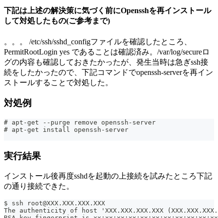
下記は上述の解決策に気づく前にOpensshを再インストール
して対処したもの(ご参考まで)
。。。 /etc/ssh/sshd_configファイルを確認したところ、
PermitRootLogin yes であることは確認済み。/var/log/secureロ
グの内容も確認しておきたかったが、発生当時は急ぎssh接
続をしたかったので、下記コマンドでopenssh-serverを再イン
ストールすることで対処した。
対処例
# apt-get --purge remove openssh-server
# apt-get install openssh-server
実行結果
インストール後再度sshdを起動の上接続を試みたところ下記
の通り接続できた。
$ ssh root@XXX.XXX.XXX.XXX
The authenticity of host 'XXX.XXX.XXX.XXX (XXX.XXX.XXX.
RSA key fingerprint is xx:xx:xx:xx:xx:xx:xx:xx:xx:xx:xx