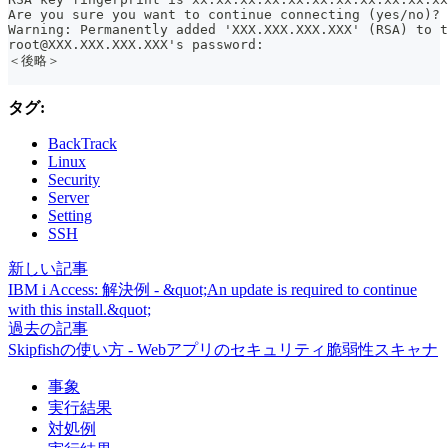
Are you sure you want to continue connecting (yes/no)? 
Warning: Permanently added 'XXX.XXX.XXX.XXX' (RSA) to t
root@XXX.XXX.XXX.XXX's password:
＜後略＞
タグ:
BackTrack
Linux
Security
Server
Setting
SSH
新しい記事
IBM i Access: 解決例 - &quot;An update is required to continue
with this install.&quot;
過去の記事
Skipfishの使い方 - Webアプリのセキュリティ脆弱性スキャナ
事象
実行結果
対処例