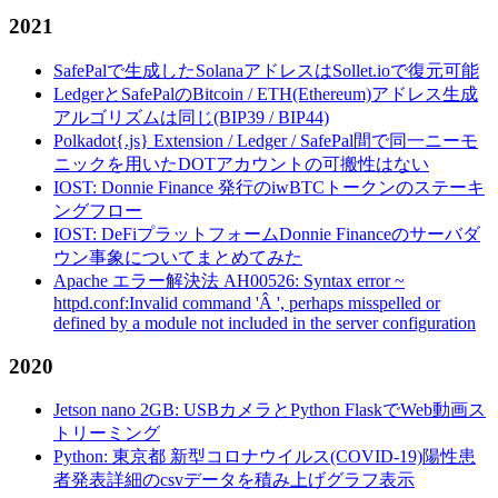
2021
SafePalで生成したSolanaアドレスはSollet.ioで復元可能
LedgerとSafePalのBitcoin / ETH(Ethereum)アドレス生成
アルゴリズムは同じ(BIP39 / BIP44)
Polkadot{.js} Extension / Ledger / SafePal間で同一ニーモ
ニックを用いたDOTアカウントの可搬性はない
IOST: Donnie Finance 発行のiwBTCトークンのステーキ
ングフロー
IOST: DeFiプラットフォームDonnie Financeのサーバダ
ウン事象についてまとめてみた
Apache エラー解決法 AH00526: Syntax error ~
httpd.conf:Invalid command 'Â ', perhaps misspelled or
defined by a module not included in the server configuration
2020
Jetson nano 2GB: USBカメラとPython FlaskでWeb動画ス
トリーミング
Python: 東京都 新型コロナウイルス(COVID-19)陽性患
者発表詳細のcsvデータを積み上げグラフ表示