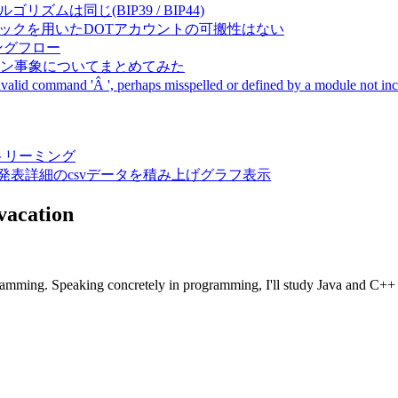
成アルゴリズムは同じ(BIP39 / BIP44)
Pal間で同一ニーモニックを用いたDOTアカウントの可搬性はない
ーキングフロー
サーバダウン事象についてまとめてみた
ommand 'Â ', perhaps misspelled or defined by a module not includ
動画ストリーミング
陽性患者発表詳細のcsvデータを積み上げグラフ表示
vacation
ogramming. Speaking concretely in programming, I'll study Java and C+