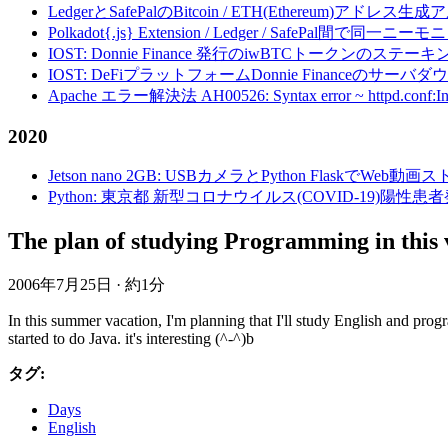
LedgerとSafePalのBitcoin / ETH(Ethereum)アドレス生
Polkadot{.js} Extension / Ledger / Safe
IOST: Donnie Finance 発行のiwBTCトークンのステ
IOST: DeFiプラットフォームDonnie Financeの
Apache エラー解決法 AH00526: Syntax error ~ httpd.conf:Invalid c
2020
Jetson nano 2GB: USBカメラとPython FlaskでWeb
Python: 東京都 新型コロナウイルス(COVID-19)
The plan of studying Programming in this 
2006年7月25日
·
約1分
In this summer vacation, I'm planning that I'll study English and pr
started to do Java. it's interesting (^-^)b
タグ:
Days
English