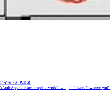
記号に変換される事象
 OAuth App to create or update workflow `.github/workflows/xxx.yml`