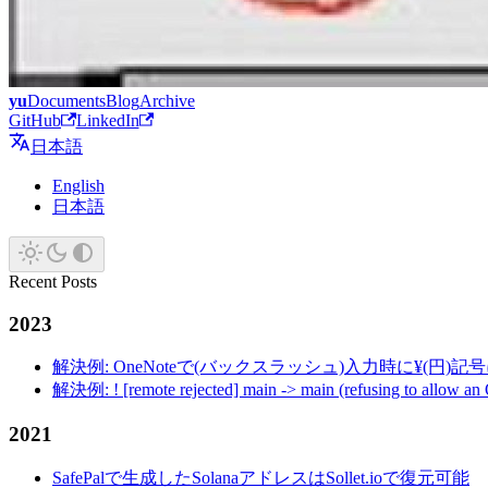
yu
Documents
Blog
Archive
GitHub
LinkedIn
日本語
English
日本語
Recent Posts
2023
解決例: OneNoteで(バックスラッシュ)入力時に¥(円)
解決例: ! [remote rejected] main -> main (refusing to allow an
2021
SafePalで生成したSolanaアドレスはSollet.ioで復元可能