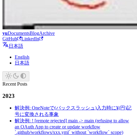
yu
Documents
Blog
Archive
GitHub
LinkedIn
日本語
English
日本語
Recent Posts
2023
解決例: OneNoteで(バックスラッシュ)入力時に¥(円)記
号に変換される事象
解決例: ! [remote rejected] main -> main (refusing to allow
an OAuth App to create or update workflow
`.github/workflows/xxx.yml` without `workflow` scope)