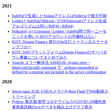
2021
SafePalで生成したSolanaアドレスはSollet.ioで復元可能
LedgerとSafePalのBitcoin / ETH(Ethereum)アドレス生成
アルゴリズムは同じ(BIP39 / BIP44)
Polkadot{.js} Extension / Ledger / SafePal間で同一ニーモ
ニックを用いたDOTアカウントの可搬性はない
IOST: Donnie Finance 発行のiwBTCトークンのステーキ
ングフロー
IOST: DeFiプラットフォームDonnie Financeのサーバダ
ウン事象についてまとめてみた
Apache エラー解決法 AH00526: Syntax error ~
httpd.conf:Invalid command 'Â ', perhaps misspelled or
defined by a module not included in the server configuration
2020
Jetson nano 2GB: USBカメラとPython FlaskでWeb動画ス
トリーミング
Python: 東京都 新型コロナウイルス(COVID-19)陽性患
者発表詳細のcsvデータを積み上げグラフ表示