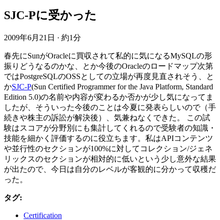
SJC-Pに受かった
2009年6月21日
·
約1分
春先にSunがOracleに買収されて私的に気になるMySQLの形
振りどうなるのかな、とか今後のOracleのロードマップ次第
ではPostgreSQLのOSSとしての立場が再度見直されそう、と
か
SJC-P
(Sun Certified Programmer for the Java Platform, Standard
Edition 5.0)の名前や内容が変わるか否かが少し気になってま
したが、そういった今後のことは今夏に発表らしいので（手
続きや株主の訴訟が解決後）、気兼ねなくできた。 この試
験はスコアが分野別にも集計してくれるので受験者の知識・
技能を細かく評価するのに役立ちます。私はAPIコンテンツ
や並行性のセクションが100%に対してコレクション/ジェネ
リックスのセクションが相対的に低いという少し意外な結果
が出たので、今日は自分のレベルが客観的に分かって収穫だ
った。
タグ:
Certification