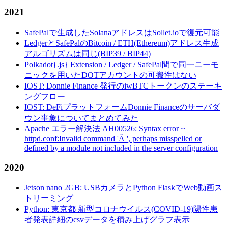
2021
SafePalで生成したSolanaアドレスはSollet.ioで復元可能
LedgerとSafePalのBitcoin / ETH(Ethereum)アドレス生成
アルゴリズムは同じ(BIP39 / BIP44)
Polkadot{.js} Extension / Ledger / SafePal間で同一ニーモ
ニックを用いたDOTアカウントの可搬性はない
IOST: Donnie Finance 発行のiwBTCトークンのステーキ
ングフロー
IOST: DeFiプラットフォームDonnie Financeのサーバダ
ウン事象についてまとめてみた
Apache エラー解決法 AH00526: Syntax error ~
httpd.conf:Invalid command 'Â ', perhaps misspelled or
defined by a module not included in the server configuration
2020
Jetson nano 2GB: USBカメラとPython FlaskでWeb動画ス
トリーミング
Python: 東京都 新型コロナウイルス(COVID-19)陽性患
者発表詳細のcsvデータを積み上げグラフ表示