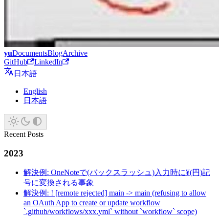
yu
Documents
Blog
Archive
GitHub
LinkedIn
日本語
English
日本語
Recent Posts
2023
解決例: OneNoteで(バックスラッシュ)入力時に¥(円)記
号に変換される事象
解決例: ! [remote rejected] main -> main (refusing to allow
an OAuth App to create or update workflow
`.github/workflows/xxx.yml` without `workflow` scope)