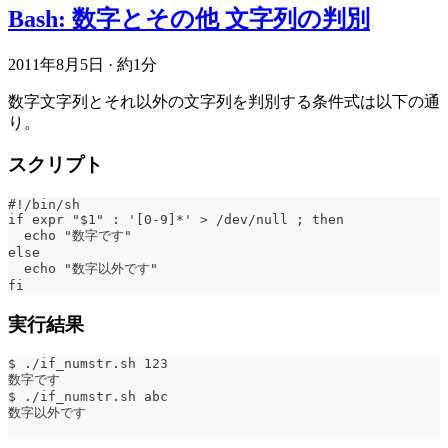
Bash: 数字とその他 文字列の判別
2011年8月5日
·
約1分
数字文字列とそれ以外の文字列を判別する条件式は以下の通
り。
スクリプト
#!/bin/sh
if expr "$1" : '[0-9]*' > /dev/null ; then
  echo "数字です"
else
  echo "数字以外です"
fi
実行結果
$ ./if_numstr.sh 123
数字です
$ ./if_numstr.sh abc
数字以外です