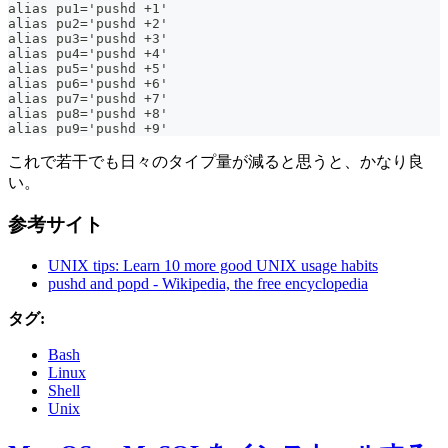
alias pu1='pushd +1'
alias pu2='pushd +2'
alias pu3='pushd +3'
alias pu4='pushd +4'
alias pu5='pushd +5'
alias pu6='pushd +6'
alias pu7='pushd +7'
alias pu8='pushd +8'
alias pu9='pushd +9'
これで若干でも日々のタイプ量が減ると思うと、かなり良
い。
参考サイト
UNIX tips: Learn 10 more good UNIX usage habits
pushd and popd - Wikipedia, the free encyclopedia
タグ:
Bash
Linux
Shell
Unix