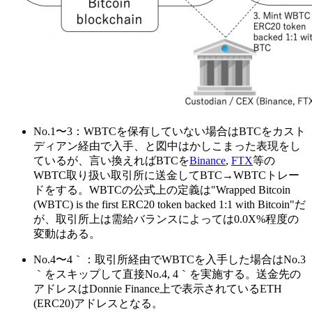
No.1〜3：WBTCを保有していない場合はBTCをカスト
ディアン経由で入手、と図中はかしこまった表現をし
ているが、言い換えればBTCを
Binance
,
FTX
等の
WBTC取り扱い取引所に送金してBTC→WBTCトレー
ドをする。WBTCの公式上の定義は"Wrapped Bitcoin
(WBTC) is the first ERC20 token backed 1:1 with Bitcoin"だ
が、取引所上は需給バランスによっては0.0X%程度の
変動はある。
No.4〜4｀：取引所経由でWBTCを入手した場合はNo.3
｀をスキップして直接No.4, 4｀を実施する。送金先の
アドレスはDonnie Finance上で表示されているETH
(ERC20)アドレスとなる。