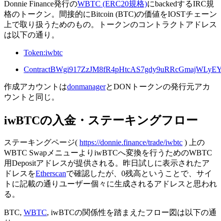
Donnie Finance発行の
WBTC (ERC20規格)
にbackedするIRC規
格のトークン。間接的にBitcoin (BTC)の価値をIOSTチェーン
上で取り扱うためのもの。トークンのコントラクトアドレス
は以下の通り。
Token:iwbtc
ContractBWgi917ZzJM8fR4pHtcAS7gdy9uRRcGmajWLy
作成アカウントは
donmanager
とDONトークンの発行元アカ
ウントと同じ。
iwBTCの入金・ステーキングフロー
ステーキングページ(
https://donnie.finance/trade/iwbtc
) 上の
WBTC SwapメニューよりiwBTCへ変換を行うためのWBTC
用Depositアドレスが提供される。昨日試しに表示されたア
ドレスを
Etherscan
で確認したが、0残高ということで、サイ
トに記載の通りユーザー個々に生成されるアドレスと思われ
る。
BTC,
WBTC
, iwBTCの関係性を踏まえたフロー図は以下の通