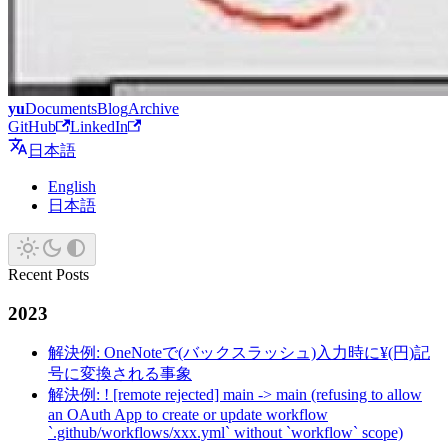
yu
Documents
Blog
Archive
GitHub
LinkedIn
日本語
English
日本語
Recent Posts
2023
解決例: OneNoteで(バックスラッシュ)入力時に¥(円)記
号に変換される事象
解決例: ! [remote rejected] main -> main (refusing to allow
an OAuth App to create or update workflow
`.github/workflows/xxx.yml` without `workflow` scope)