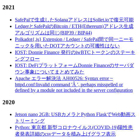
2021
SafePalで生成したSolanaアドレスはSollet.ioで復元可能
LedgerとSafePalのBitcoin / ETH(Ethereum)アドレス生成
アルゴリズムは同じ(BIP39 / BIP44)
Polkadot{.js} Extension / Ledger / SafePal間で同一ニーモ
ニックを用いたDOTアカウントの可搬性はない
IOST: Donnie Finance 発行のiwBTCトークンのステーキ
ングフロー
IOST: DeFiプラットフォームDonnie Financeのサーバダ
ウン事象についてまとめてみた
Apache エラー解決法 AH00526: Syntax error ~
httpd.conf:Invalid command 'Â ', perhaps misspelled or
defined by a module not included in the server configuration
2020
Jetson nano 2GB: USBカメラとPython FlaskでWeb動画ス
トリーミング
Python: 東京都 新型コロナウイルス(COVID-19)陽性患
者発表詳細のcsvデータを積み上げグラフ表示