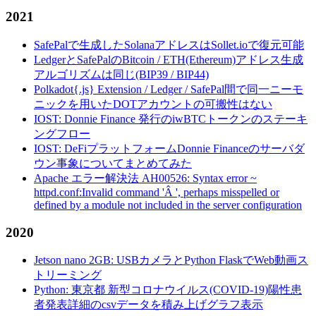
2021
SafePalで生成したSolanaアドレスはSollet.ioで復元可能
LedgerとSafePalのBitcoin / ETH(Ethereum)アドレス生成
アルゴリズムは同じ(BIP39 / BIP44)
Polkadot{.js} Extension / Ledger / SafePal間で同一ニーモ
ニックを用いたDOTアカウントの可搬性はない
IOST: Donnie Finance 発行のiwBTCトークンのステーキ
ングフロー
IOST: DeFiプラットフォームDonnie Financeのサーバダ
ウン事象についてまとめてみた
Apache エラー解決法 AH00526: Syntax error ~
httpd.conf:Invalid command 'Â ', perhaps misspelled or
defined by a module not included in the server configuration
2020
Jetson nano 2GB: USBカメラとPython FlaskでWeb動画ス
トリーミング
Python: 東京都 新型コロナウイルス(COVID-19)陽性患
者発表詳細のcsvデータを積み上げグラフ表示