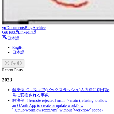
yu
Documents
Blog
Archive
GitHub
LinkedIn
日本語
English
日本語
Recent Posts
2023
解決例: OneNoteで(バックスラッシュ)入力時に¥(円)記
号に変換される事象
解決例: ! [remote rejected] main -> main (refusing to allow
an OAuth App to create or update workflow
`.github/workflows/xxx.yml` without `workflow` scope)