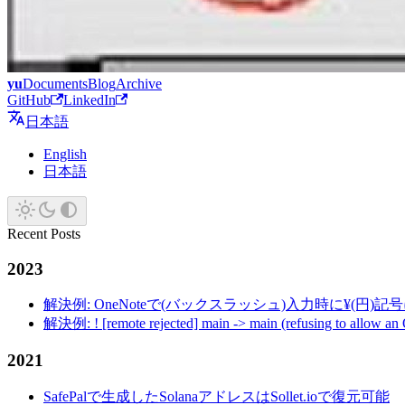
yu
Documents
Blog
Archive
GitHub
LinkedIn
日本語
English
日本語
Recent Posts
2023
解決例: OneNoteで(バックスラッシュ)入力時に¥(円)
解決例: ! [remote rejected] main -> main (refusing to allow an
2021
SafePalで生成したSolanaアドレスはSollet.ioで復元可能