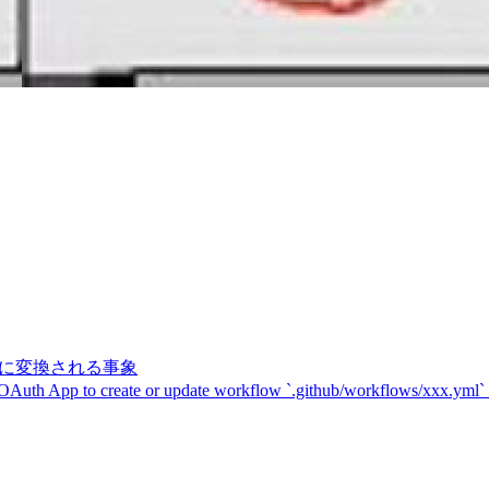
記号に変換される事象
 OAuth App to create or update workflow `.github/workflows/xxx.yml`