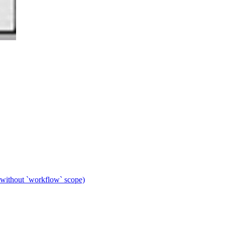
 without `workflow` scope)