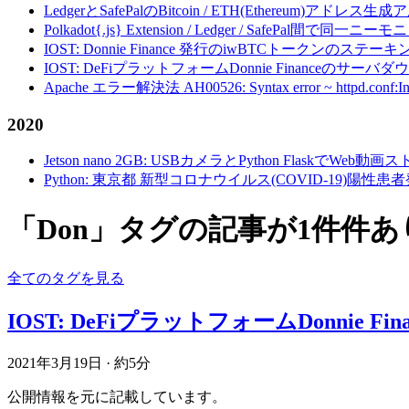
LedgerとSafePalのBitcoin / ETH(Ethereum)アドレス生
Polkadot{.js} Extension / Ledger / Safe
IOST: Donnie Finance 発行のiwBTCトークンのステ
IOST: DeFiプラットフォームDonnie Financeの
Apache エラー解決法 AH00526: Syntax error ~ httpd.conf:Invalid c
2020
Jetson nano 2GB: USBカメラとPython FlaskでWeb
Python: 東京都 新型コロナウイルス(COVID-19)
「Don」タグの記事が1件件
全てのタグを見る
IOST: DeFiプラットフォームDonni
2021年3月19日
·
約5分
公開情報を元に記載しています。