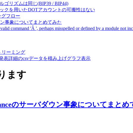
成アルゴリズムは同じ(BIP39 / BIP44)
Pal間で同一ニーモニックを用いたDOTアカウントの可搬性はない
ーキングフロー
サーバダウン事象についてまとめてみた
ommand 'Â ', perhaps misspelled or defined by a module not includ
動画ストリーミング
陽性患者発表詳細のcsvデータを積み上げグラフ表示
あります
e Financeのサーバダウン事象についてまと