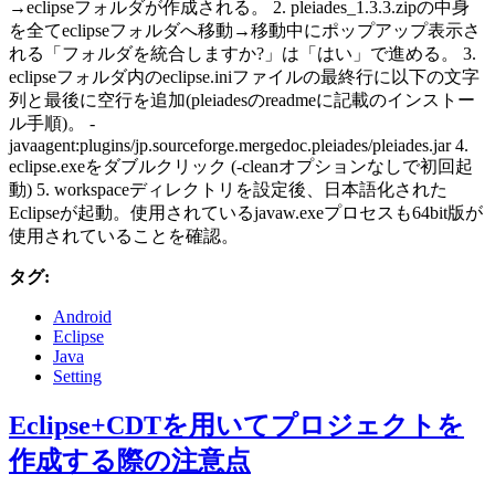
→eclipseフォルダが作成される。 2. pleiades_1.3.3.zipの中身
を全てeclipseフォルダへ移動→移動中にポップアップ表示さ
れる「フォルダを統合しますか?」は「はい」で進める。 3.
eclipseフォルダ内のeclipse.iniファイルの最終行に以下の文字
列と最後に空行を追加(pleiadesのreadmeに記載のインストー
ル手順)。 -
javaagent:plugins/jp.sourceforge.mergedoc.pleiades/pleiades.jar 4.
eclipse.exeをダブルクリック (-cleanオプションなしで初回起
動) 5. workspaceディレクトリを設定後、日本語化された
Eclipseが起動。使用されているjavaw.exeプロセスも64bit版が
使用されていることを確認。
タグ:
Android
Eclipse
Java
Setting
Eclipse+CDTを用いてプロジェクトを
作成する際の注意点