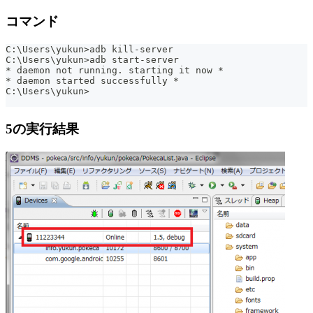
コマンド
C:\Users\yukun>adb kill-server
C:\Users\yukun>adb start-server
* daemon not running. starting it now *
* daemon started successfully *
C:\Users\yukun>
5の実行結果