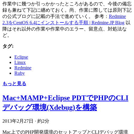
作業中に幾つか引っかかったところがあるので、今後の備忘
録も兼ねて下記に纏めておく。尚、作業に際しては原則下記
の公式ブログに記載の手法で進めていく。 参考：
Redmine
2.3をCentOS 6.4にインストールする手順 | Redmine.JP Blog
以
降はそれ以外の作業や作業中のエラー、留意点、対処法な
ど。
タグ:
Eclipse
Linux
Redmine
Ruby
もっと見る
Mac+MAMP+Eclipse PDTでPHPのCLI
デバッグ環境(Xdebug)を構築
2013年2月27日
·
約2分
Mac上でのPHP開発環境のセットアップとCLIデバッグ環境