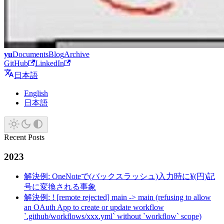
yu
Documents
Blog
Archive
GitHub
LinkedIn
日本語
English
日本語
Recent Posts
2023
解決例: OneNoteで(バックスラッシュ)入力時に¥(円)記
号に変換される事象
解決例: ! [remote rejected] main -> main (refusing to allow
an OAuth App to create or update workflow
`.github/workflows/xxx.yml` without `workflow` scope)