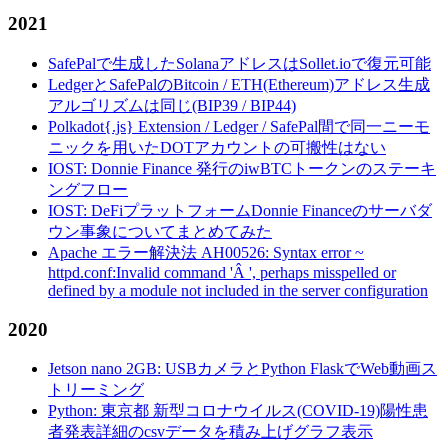
2021
SafePalで生成したSolanaアドレスはSollet.ioで復元可能
LedgerとSafePalのBitcoin / ETH(Ethereum)アドレス生成
アルゴリズムは同じ(BIP39 / BIP44)
Polkadot{.js} Extension / Ledger / SafePal間で同一ニーモ
ニックを用いたDOTアカウントの可搬性はない
IOST: Donnie Finance 発行のiwBTCトークンのステーキ
ングフロー
IOST: DeFiプラットフォームDonnie Financeのサーバダ
ウン事象についてまとめてみた
Apache エラー解決法 AH00526: Syntax error ~
httpd.conf:Invalid command 'Â ', perhaps misspelled or
defined by a module not included in the server configuration
2020
Jetson nano 2GB: USBカメラとPython FlaskでWeb動画ス
トリーミング
Python: 東京都 新型コロナウイルス(COVID-19)陽性患
者発表詳細のcsvデータを積み上げグラフ表示