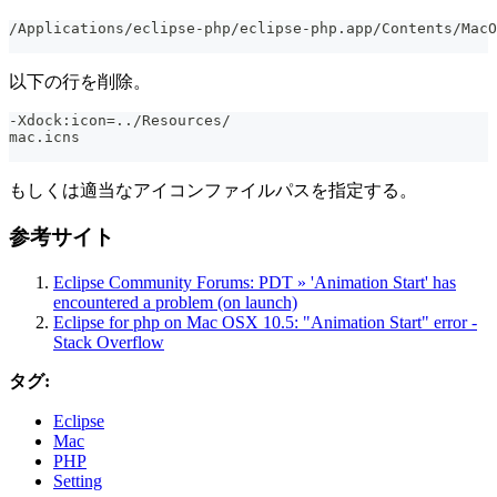
/Applications/eclipse-php/eclipse-php.app/Contents/MacO
以下の行を削除。
-Xdock:icon=../Resources/
mac.icns
もしくは適当なアイコンファイルパスを指定する。
参考サイト
Eclipse Community Forums: PDT » 'Animation Start' has
encountered a problem (on launch)
Eclipse for php on Mac OSX 10.5: "Animation Start" error -
Stack Overflow
タグ:
Eclipse
Mac
PHP
Setting