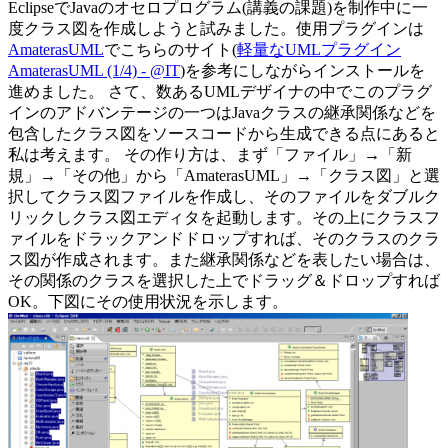
EclipseでJavaのオセロプログラム(講義の課題)を制作中に一
度クラス図を作成しようと試みました。使用プラグインは
AmaterasUML
でこちらのサイト(
軽量なUMLプラグイン
AmaterasUML (1/4) - @IT
)を参考にしながらインストールを
進めました。 さて、数あるUMLデザイナの中でこのプラグ
インのアドバンテージの一つはJavaクラスの継承関係などを
包含したクラス図をソースコードから生成できる点にあると
私は考えます。 その作り方は、まず「ファイル」→「新
規」→「その他」から「AmaterasUML」→「クラス図」と選
択してクラス図ファイルを作成し、そのファイルをダブルク
リックしクラス図エディタを起動します。その上にクラスフ
ァイルをドラックアンドドロップすれば、そのクラスのクラ
ス図が作成されます。また継承関係などを表したい場合は、
その関係のクラスを選択した上でドラッグ＆ドロップすれば
OK。下図にその使用状況を示します。