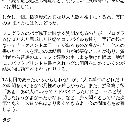
件・繰り返し処理の構造など、読んでいて興味深い。良い悪
いは別として。
しかし、個別指導形式と異なり大人数を相手にする為、質問
のさばき方にはとまどった。
プログラムのバグ修正に関する質問があるのだが、プログラ
ムはほとんど完成した状態でコンパイルも通り、実行の段に
なって「セグメントエラー」が出るものが多かった。他人の
書いたソースを読むのは結構ー力が必要なところがあり、質
問者から普通のエディタで添削の申し出を受けた際は、地道
にデバックプリントを書き入れバグの箇所を詰めていくのが
結果的に効率がよかったりする。
TA初回であったからかもしれないが、1人の学生にどれだけ
の時間をかけるかの見極めが難しかった。また、授業終了後
「あぁ、あの人に○○ってアドバイスしたけれど、△△と説
明したほうがよかったかなぁ」など、少々悶々としていた次
第であり、来週からはより良くできるよう今の問題点を改善
しよう。
タグ: