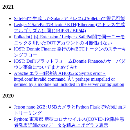
2021
SafePalで生成したSolanaアドレスはSollet.ioで復元可能
LedgerとSafePalのBitcoin / ETH(Ethereum)アドレス生成
アルゴリズムは同じ(BIP39 / BIP44)
Polkadot{.js} Extension / Ledger / SafePal間で同一ニーモ
ニックを用いたDOTアカウントの可搬性はない
IOST: Donnie Finance 発行のiwBTCトークンのステーキ
ングフロー
IOST: DeFiプラットフォームDonnie Financeのサーバダ
ウン事象についてまとめてみた
Apache エラー解決法 AH00526: Syntax error ~
httpd.conf:Invalid command 'Â ', perhaps misspelled or
defined by a module not included in the server configuration
2020
Jetson nano 2GB: USBカメラとPython FlaskでWeb動画ス
トリーミング
Python: 東京都 新型コロナウイルス(COVID-19)陽性患
者発表詳細のcsvデータを積み上げグラフ表示