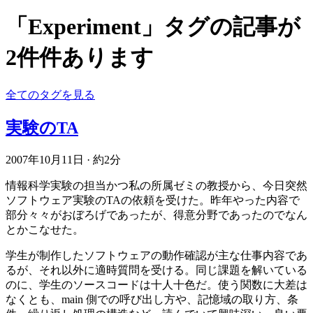
「Experiment」タグの記事が
2件件あります
全てのタグを見る
実験のTA
2007年10月11日
·
約2分
情報科学実験の担当かつ私の所属ゼミの教授から、今日突然
ソフトウェア実験のTAの依頼を受けた。昨年やった内容で
部分々々がおぼろげであったが、得意分野であったのでなん
とかこなせた。
学生が制作したソフトウェアの動作確認が主な仕事内容であ
るが、それ以外に適時質問を受ける。同じ課題を解いている
のに、学生のソースコードは十人十色だ。使う関数に大差は
なくとも、main 側での呼び出し方や、記憶域の取り方、条