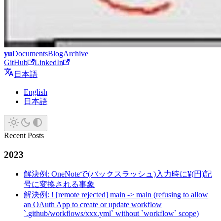
yu
Documents
Blog
Archive
GitHub
LinkedIn
日本語
English
日本語
Recent Posts
2023
解決例: OneNoteで(バックスラッシュ)入力時に¥(円)記
号に変換される事象
解決例: ! [remote rejected] main -> main (refusing to allow
an OAuth App to create or update workflow
`.github/workflows/xxx.yml` without `workflow` scope)