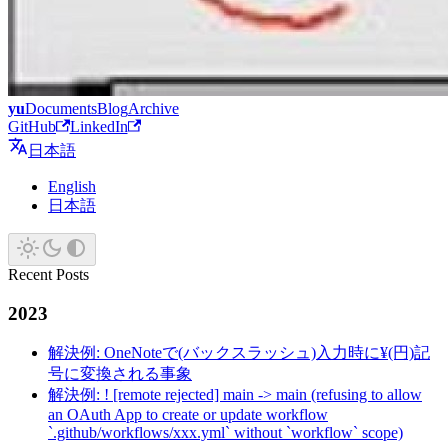
yu
Documents
Blog
Archive
GitHub
LinkedIn
日本語
English
日本語
Recent Posts
2023
解決例: OneNoteで(バックスラッシュ)入力時に¥(円)記
号に変換される事象
解決例: ! [remote rejected] main -> main (refusing to allow
an OAuth App to create or update workflow
`.github/workflows/xxx.yml` without `workflow` scope)