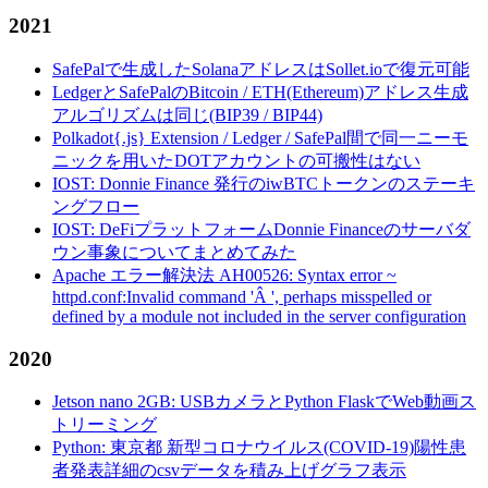
2021
SafePalで生成したSolanaアドレスはSollet.ioで復元可能
LedgerとSafePalのBitcoin / ETH(Ethereum)アドレス生成
アルゴリズムは同じ(BIP39 / BIP44)
Polkadot{.js} Extension / Ledger / SafePal間で同一ニーモ
ニックを用いたDOTアカウントの可搬性はない
IOST: Donnie Finance 発行のiwBTCトークンのステーキ
ングフロー
IOST: DeFiプラットフォームDonnie Financeのサーバダ
ウン事象についてまとめてみた
Apache エラー解決法 AH00526: Syntax error ~
httpd.conf:Invalid command 'Â ', perhaps misspelled or
defined by a module not included in the server configuration
2020
Jetson nano 2GB: USBカメラとPython FlaskでWeb動画ス
トリーミング
Python: 東京都 新型コロナウイルス(COVID-19)陽性患
者発表詳細のcsvデータを積み上げグラフ表示