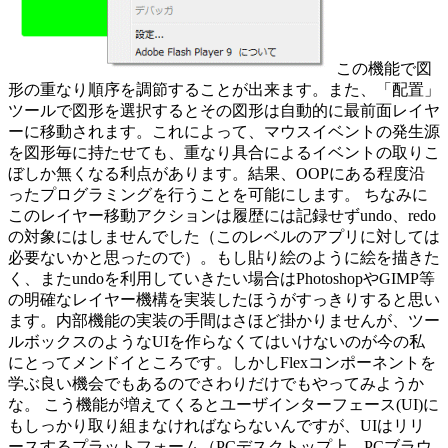
この機能で図
形の重なり順序を調節することが出来ます。また、「配置」
ツールで図形を選択するとその図形は自動的に最前面レイヤ
ーに移動されます。これによって、マウスイベントの発生源
を図形毎に持たせても、重なり具合によるイベントの取りこ
ぼしか無くなる利点があります。結果、OOPにある程度沿
ったプログラミングを行うことを可能にします。 ちなみに
このレイヤー移動アクションは履歴には記録せずundo、redo
の対象にはしませんでした（このレベルのアプリに対しては
必要ないかと思ったので）。もし貼り絵のように絵を描きた
く、またundoを利用していきたい場合はPhotoshopやGIMP等
の明確なレイヤー機構を実装したほうがすっきりすると思い
ます。内部機能の実装の手間はさほど掛かりませんが、ツー
ルボックスのようなUIを作らなくてはいけないのが今の私
にとってメンドイところです。しかしFlexコンポーネントを
学ぶ良い機会でもあるのでさわりだけでもやってみようか
な。 こう機能が増えてくるとユーザインターフェース(UI)に
もしっかり取り組まなければならないんですが、UIはリリ
ースするプラットフォーム（PCデスクトップ上、PCブラウ