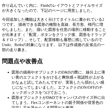
作り込んでいく内に、Flashのレイアウトとファイルサイズ
が大きくなったので、下記のページに用意しました。
今回追加した機能は大きく分けてタイトルに書かれている2
つです。 描画できる図形の種類を直線、長方形、楕円に増
やしました。また、描いた図形を任意の場所に移動すること
が出来ます（「配置」ボタンをクリック後、図形をドラッグ
＆ドロップ）。そして、配置移動も履歴に残しているので
Undo、Redoの対象になります。 以下は作成後の反省点の一
部の走り書き。
問題点や改善点
図形の描画やオブジェクトのD&Dの際に、線分上に薄
い青のエフェクトをかけると爽快感＋視認性が上がる
かなぁと試してみたんですが、実装したら煩わしい感
じになってしまいました。エフェクトのON/OFFのチ
ェックボックスをつけておこう。
図形オブジェクトがD&Dでキャンバスのサイズ外に出
てしまう。Flexコンポーネントの親子関係や背景色の
設定し忘れ等からくる問題だと推測。