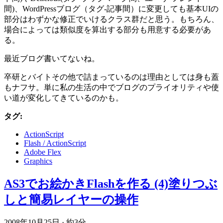
間)、WordPressブログ（タグ-記事間）に変更しても基本UIの
部分はわずかな修正でいけるクラス群だと思う。もちろん、
場合によっては類似度を算出する部分も用意する必要があ
る。
最近ブログ書いてないね。
卒研とバイトその他で詰まっているのは理由としては身も蓋
もナフサ。単に私の生活の中でブログのプライオリティや使
い道が変化してきているのかも。
タグ:
ActionScript
Flash / ActionScript
Adobe Flex
Graphics
AS3でお絵かきFlashを作る (4)塗りつぶ
しと簡易レイヤーの操作
2008年10月25日
·
約3分