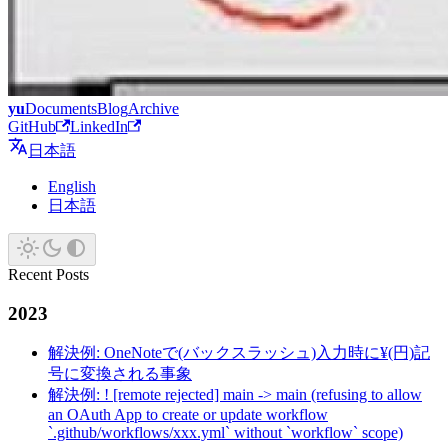
yu
Documents
Blog
Archive
GitHub
LinkedIn
日本語
English
日本語
Recent Posts
2023
解決例: OneNoteで(バックスラッシュ)入力時に¥(円)記
号に変換される事象
解決例: ! [remote rejected] main -> main (refusing to allow
an OAuth App to create or update workflow
`.github/workflows/xxx.yml` without `workflow` scope)