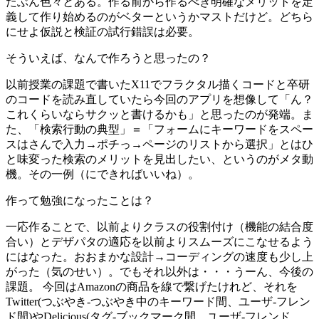
たぶん色々とある。作る前から作るべき明確なメリットを定
義して作り始めるのがベターというかマストだけど。どちら
にせよ仮説と検証の試行錯誤は必要。
そういえば、なんで作ろうと思ったの？
以前授業の課題で書いたX11でフラクタル描くコードと卒研
のコードを読み直していたら今回のアプリを想像して「ん？
これくらいならサクッと書けるかも」と思ったのが発端。ま
た、「検索行動の典型」＝「フォームにキーワードをスペー
スはさんで入力→ポチっ→ページのリストから選択」とはひ
と味変った検索のメリットを見出したい、というのがメタ動
機。その一例（にできればいいね）。
作って勉強になったことは？
一応作ることで、以前よりクラスの役割付け（機能の結合度
合い）とデザパタの適応を以前よりスムーズにこなせるよう
にはなった。おおまかな設計→コーディングの速度も少し上
がった（気のせい）。でもそれ以外は・・・うーん、今後の
課題。 今回はAmazonの商品を線で繋げたけれど、それを
Twitter(つぶやき-つぶやき中のキーワード間、ユーザ-フレン
ド間)やDelicious(タグ-ブックマーク間、ユーザ-フレンド