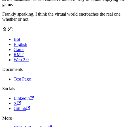
game.
Frankly speaking, I think the virtual world encroaches the real one
whether or not.
タグ:
Bot
English
Game
RMT
Web 2.0
Documents
Test Page
Socials
Linkedin
X
Github
More