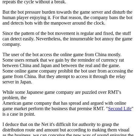
repeats the cycle without a break.
But the bot pressure burden towards the game server and disturb the
human player enjoying it. For that reason, the company bans the bot
and detects bots with the manpower around the clock.
Since the pattern of the bot movement is regular and fixed, the stuff
can detect easily. Nevertheless, the innumerable bot annoy the game
company.
The user of the bot access the online game from China mostly.
Some users remark that we gain by the reminder of currency rat
between China and Japan and between the real and the game.
Some online game company prohibit the bot user from accessing the
game from China. But they attempt to access it through the relay
server in Japan.
While some Japanese game company are puzzled over RMT's
problem, the
American game company that has spread and argued with online
game market perform the business that premise RMT. "
Second Life
"
is a case in point.
I deduce that on the Net it's difficult for authority to grasp the
distribution route and amount but according to making them visual
as the business, we can conceive the new way of sound enjoying the