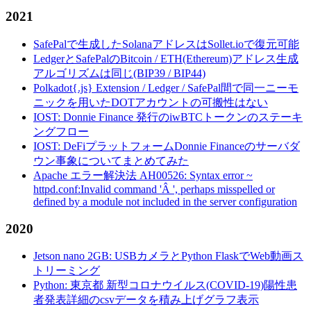
2021
SafePalで生成したSolanaアドレスはSollet.ioで復元可能
LedgerとSafePalのBitcoin / ETH(Ethereum)アドレス生成
アルゴリズムは同じ(BIP39 / BIP44)
Polkadot{.js} Extension / Ledger / SafePal間で同一ニーモ
ニックを用いたDOTアカウントの可搬性はない
IOST: Donnie Finance 発行のiwBTCトークンのステーキ
ングフロー
IOST: DeFiプラットフォームDonnie Financeのサーバダ
ウン事象についてまとめてみた
Apache エラー解決法 AH00526: Syntax error ~
httpd.conf:Invalid command 'Â ', perhaps misspelled or
defined by a module not included in the server configuration
2020
Jetson nano 2GB: USBカメラとPython FlaskでWeb動画ス
トリーミング
Python: 東京都 新型コロナウイルス(COVID-19)陽性患
者発表詳細のcsvデータを積み上げグラフ表示