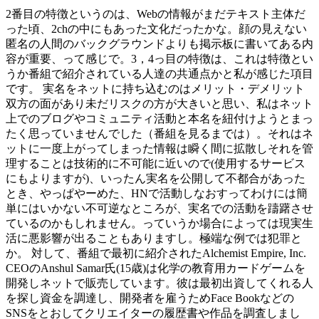
2番目の特徴というのは、Webの情報がまだテキスト主体だ
った頃、2chの中にもあった文化だったかな。顔の見えない
匿名の人間のバックグラウンドよりも掲示板に書いてある内
容が重要、って感じで。3，4っ目の特徴は、これは特徴とい
うか番組で紹介されている人達の共通点かと私が感じた項目
です。 実名をネットに持ち込むのはメリット・デメリット
双方の面があり未だリスクの方が大きいと思い、私はネット
上でのブログやコミュニティ活動と本名を紐付けようとまっ
たく思っていませんでした（番組を見るまでは）。それはネ
ットに一度上がってしまった情報は瞬く間に拡散しそれを管
理することは技術的に不可能に近いので(使用するサービス
にもよりますが)、いったん実名を公開して不都合があった
とき、やっぱやーめた、HNで活動しなおすってわけには簡
単にはいかない不可逆なところが、実名での活動を躊躇させ
ているのかもしれません。っていうか場合によっては現実生
活に悪影響が出ることもありますし。極端な例では犯罪と
か。 対して、番組で最初に紹介されたAlchemist Empire, Inc.
CEOのAnshul Samar氏(15歳)は化学の教育用カードゲームを
開発しネットで販売しています。彼は最初出資してくれる人
を探し資金を調達し、開発者を雇うためFace Bookなどの
SNSをとおしてクリエイターの履歴書や作品を調査しまし