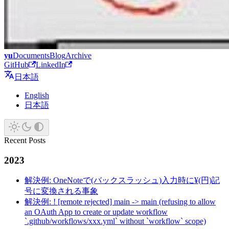
yu
Documents
Blog
Archive
GitHub
LinkedIn
日本語
English
日本語
Recent Posts
2023
解決例: OneNoteで(バックスラッシュ)入力時に¥(円)記
号に変換される事象
解決例: ! [remote rejected] main -> main (refusing to allow
an OAuth App to create or update workflow
`.github/workflows/xxx.yml` without `workflow` scope)