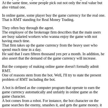
At the same time, some people pick out not only the real value but
also virtual one.
In online game, some player buy the game currency for the real one.
That is RMT standing for Real Money Trading.
They often buy through the agent.
The employee of the brokerage firm describes that the main users
are busy salaried workers who wanna enjoy the game with not
having much time.
That firm takes up the game currency from the heavy user who
spend much time in a day.
He said that I earn fifteen thousand yen per a month. In addition, he
also assert that the demand of the game currency will increase.
But the company of making online game doesn't formally admit
RMT.
One of reasons stem from the bot. Well, I'll try to state the present
problem of RMT including the bot.
A bot is defined as the computer program that operate to earn the
game currency automatically and unfairly in online game as the
game character.
A bot comes from a robot. For instance, the bot character on the
game searches the enemy, smashes it, and gets the game money. it