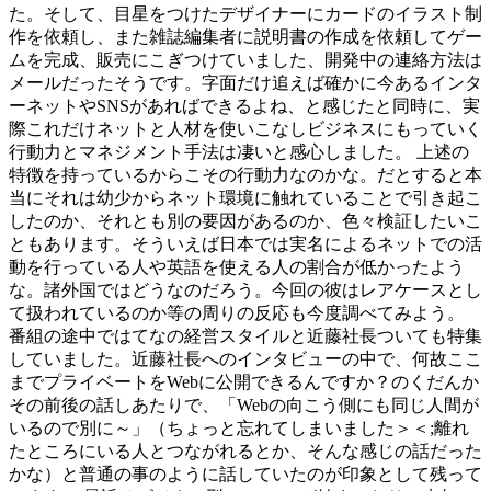
た。そして、目星をつけたデザイナーにカードのイラスト制
作を依頼し、また雑誌編集者に説明書の作成を依頼してゲー
ムを完成、販売にこぎつけていました、開発中の連絡方法は
メールだったそうです。字面だけ追えば確かに今あるインタ
ーネットやSNSがあればできるよね、と感じたと同時に、実
際これだけネットと人材を使いこなしビジネスにもっていく
行動力とマネジメント手法は凄いと感心しました。 上述の
特徴を持っているからこその行動力なのかな。だとすると本
当にそれは幼少からネット環境に触れていることで引き起こ
したのか、それとも別の要因があるのか、色々検証したいこ
ともあります。そういえば日本では実名によるネットでの活
動を行っている人や英語を使える人の割合が低かったよう
な。諸外国ではどうなのだろう。今回の彼はレアケースとし
て扱われているのか等の周りの反応も今度調べてみよう。
番組の途中ではてなの経営スタイルと近藤社長ついても特集
していました。近藤社長へのインタビューの中で、何故ここ
までプライベートをWebに公開できるんですか？のくだんか
その前後の話しあたりで、「Webの向こう側にも同じ人間が
いるので別に～」（ちょっと忘れてしまいました＞＜;離れ
たところにいる人とつながれるとか、そんな感じの話だった
かな）と普通の事のように話していたのが印象として残って