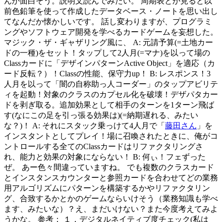
んか面白そう。説明文読んでみたい。 周期表とか見ると以
前色鉛筆を使って作成したデータベース・ノートを思い出し
てなんだか懐かしいです。 話し変わりますが、プログラミ
ングやソフトウェア開発を学べるカードゲームを妄想した。
マジック・ザ・ギャザリング風に、 A: 元請予算(=土地カー
ドの一種)をセット！タップして2人月(=マナ)を以って場の
Classカードに「デザインパターンActive Object」を適応（カ
ード反転？）！Classの性能、保守力up！ B: レスポンス！3
人月を以って「闇の自称助っ人コーダー」のタップアビリテ
ィを起動！対象のクラスのカプセル化を破壊！デザパタカー
ドを剥ぎ取る。追加効果として相手のターンを1ターン飛ば
す(なにこの足を引っ張る効果は)(=納期遅れる、みたい
な？)！ A: それにスタック乗っけて4人月で「
藤田さん
」を
インスタントとしてプレイ！場に召喚されたときに、俺がコ
ントロールする全てのClassカードはリファクタリングさ
れ、能力と効果の対象にならない！ B: 何ぃ！フェずった
ぜ。 あー色々間違っていますね。 でも複数のクラスカード
とインスタンスカウンターと参照カードを合わせてどの業務
用アルゴリズムにパターンを構築するかやリファクタリン
グ、合致するかとかのゲームならいけそう（業務知識も学べ
ます、みたいな）？え、まだいけない？また今度考えてみよ
うかな。 参考： １．デジタルネイティブ度チェック(私は